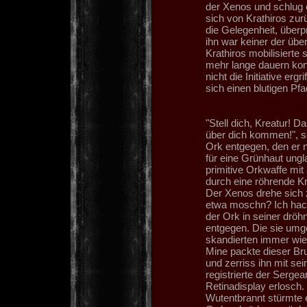
der Xenos und schlug
sich von Krathiros zur
die Gelegenheit, überp
ihn war keiner der üb
Krathiros mobilisierte
mehr lange dauern kon
nicht die Initiative er
sich einen blutigen Pf
"Stell dich, Kreatur! 
über dich kommen!", 
Ork entgegen, den er n
für eine Grünhaut ungl
primitive Orkwaffe mi
durch eine röhrende K
Der Xenos drehe sich 
etwa moschn? Ich hack
der Ork in seiner drö
entgegen. Die sie umg
skandierten immer wie
Mine packte dieser Brud
und zerriss ihn mit sei
registrierte der Serge
Retinadisplay erlosch.
Wutentbrannt stürmte 