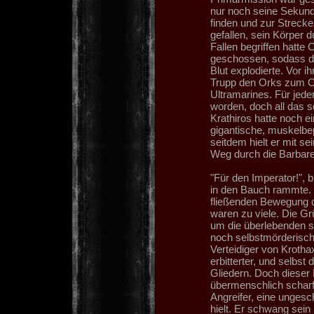
nur noch seine Sekundä
finden und zur Strecke
gefallen, sein Körper 
Fallen begriffen hatte
geschossen, sodass de
Blut explodierte. Vor 
Trupp den Orks zum Opfe
Ultramarines. Für jede
worden, doch all das s
Krathiros hatte noch e
gigantische, muskelbep
seitdem hielt er mit s
Weg durch die Barbare
"Für den Imperator!", 
in den Bauch rammte. E
fließenden Bewegung 
waren zu viele. Die G
um die überlebenden se
noch selbstmörderischer
Verteidiger von Kroth
erbitterter, und selbs
Gliedern. Doch dieser 
übermenschlich scharf
Angreifer, eine ungesc
hielt. Er schwang sei