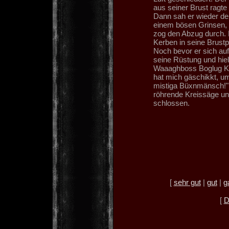
aus seiner Brust ragte
Dann sah er wieder de
einem bösen Grinsen, 
zog den Abzug durch. 
Kerben in seine Brustp
Noch bevor er sich auf
seine Rüstung und hiel
Waaaghboss Boglug Kop
hat mich gäschikkt, um
mistiga Büxnmänsch!" 
röhrende Kreissäge und
schlossen.
[
sehr gut
|
gut
|
g
[
D