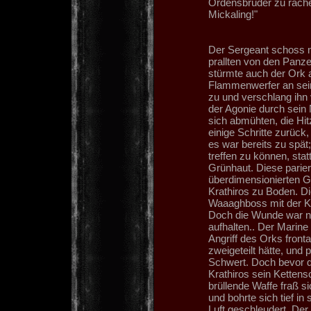
Ordensbrüder zu rächen
Mickaling!"
Der Sergeant schoss n
prallten von den Panz
stürmte auch der Ork 
Flammenwerfer an sein
zu und verschlang ihn 
der Agonie durch sein
sich abmühten, die Hit
einige Schritte zurück,
es war bereits zu spät
treffen zu können, sta
Grünhaut. Diese parier
überdimensionierten G
Krathiros zu Boden. D
Waaaghboss mit der Kral
Doch die Wunde war nic
aufhalten.. Der Marine
Angriff des Orks fronta
zweigeteilt hätte, und
Schwert. Doch bevor de
Krathiros sein Kettens
brüllende Waffe fraß s
und bohrte sich tief in
Luft geschleudert. De