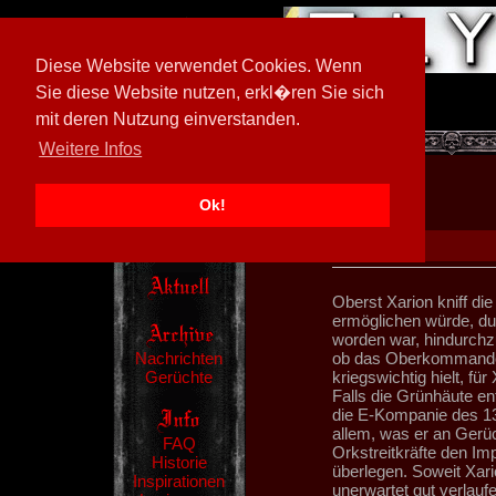
Diese Website verwendet Cookies. Wenn
Sie diese Website nutzen, erkl�ren Sie sich
mit deren Nutzung einverstanden.
[
597026/M3
]
Weitere Infos
Ok!
Oberst Xarion kniff d
ermöglichen würde, du
worden war, hindurchz
Nachrichten
ob das Oberkommando d
Gerüchte
kriegswichtig hielt, fü
Falls die Grünhäute en
die E-Kompanie des 132
allem, was er an Gerü
FAQ
Orkstreitkräfte den Im
Historie
überlegen. Soweit Xari
Inspirationen
unerwartet gut verlauf