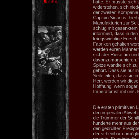
hatte. Er musste sich 
widerstehen, sich nied
der zweiten Kompanie 
Captain Sicarius, hier
Manufakturien zur Sei
schlug mit gesenktem 
informiert, dass in de
kriegswichtige Forschu
Fabriken gehalten werd
werden euren Männern 
sich der Riese um und
davonzumarschieren. "
Spitze wandte sich zu
gehört. Dass sie nur i
Seite eilen, dass sie 
Herr, werden wir dies
Hoffnung, wenn sogar 
Imperator ist mit uns.
Die ersten primitiven
den imperialen Abwehr
die Trümmer der Schif
hunderte mehr aus der
den gebrüllten Predigt
der scheinbar unmöglic
musste. Er schrie die 