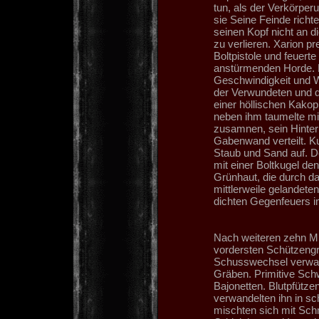
tun, als der Verkörpe
sie Seine Feinde rich
seinen Kopf nicht an d
zu verlieren. Xarion p
Boltpistole und feuerte
anstürmenden Horde. 
Geschwindigkeit und W
der Verwundeten und d
einer höllischen Kakopho
neben ihm taumelte mi
zusamnen, sein Hinterk
Gabenwand verteilt. K
Staub und Sand auf. De
mit einer Boltkugel de
Grünhaut, die durch da
mittlerweile gelandeten
dichten Gegenfeuers i
Nach weiteren zehn M
vordersten Schützengrä
Schusswechsel verwand
Gräben. Primitive Sch
Bajonetten. Blutpfütz
verwandelten ihn in s
mischten sich mit Sch