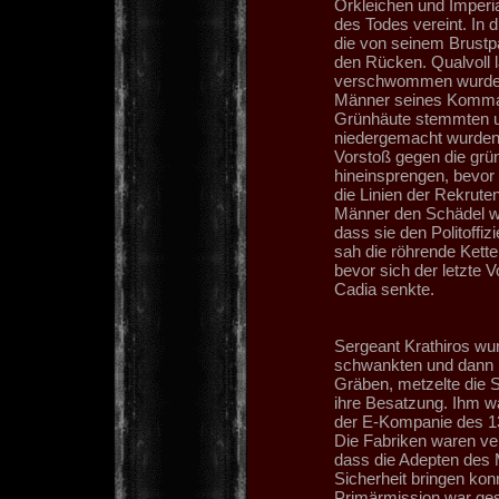
Orkleichen und Imperia
des Todes vereint. In d
die von seinem Brustpa
den Rücken. Qualvoll l
verschwommen wurde e
Männer seines Komman
Grünhäute stemmten u
niedergemacht wurden.
Vorstoß gegen die grün
hineinsprengen, bevor
die Linien der Rekrut
Männer den Schädel we
dass sie den Politoffiz
sah die röhrende Kette
bevor sich der letzte
Cadia senkte.
Sergeant Krathiros wur
schwankten und dann 
Gräben, metzelte die S
ihre Besatzung. Ihm w
der E-Kompanie des 13
Die Fabriken waren verl
dass die Adepten des M
Sicherheit bringen konn
Primärmission war gesc