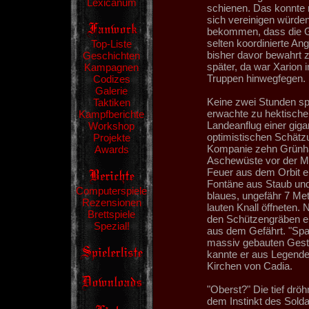
Lexicanum
schienen. Das konnte n
sich vereinigen würden
bekommen, dass die Gr
selten koordinierte An
Top-Liste
bisher davor bewahrt z
Geschichten
später, da war Xarion 
Kampagnen
Truppen hinwegfegen.
Codizes
Galerie
Keine zwei Stunden sp
Taktiken
erwachte zu hektischer
Kampfberichte
Landeanflug einer gigan
Workshop
optimistischen Schätz
Projekte
Kompanie zehn Grünhäu
Awards
Aschewüste vor der Mak
Feuer aus dem Orbit e
Fontäne aus Staub und
Computerspiele
blaues, ungefähr 7 Met
Rezensionen
lauten Knall öffneten.
Brettspiele
den Schützengräben ert
Spezial!
aus dem Gefährt. "Spac
massiv gebauten Gesta
kannte er aus Legende
Kirchen von Cadia.
"Oberst?" Die tief dr
dem Instinkt des Soldat