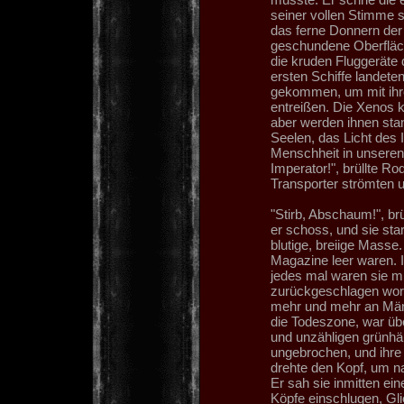
seiner vollen Stimme 
das ferne Donnern der 
geschundene Oberfläche
die kruden Fluggeräte
ersten Schiffe landete
gekommen, um mit ihr
entreißen. Die Xenos 
aber werden ihnen stan
Seelen, das Licht des 
Menschheit in unseren 
Imperator!", brüllte R
Transporter strömten u
"Stirb, Abschaum!", br
er schoss, und sie sta
blutige, breiige Masse
Magazine leer waren. I
jedes mal waren sie mi
zurückgeschlagen word
mehr und mehr an Män
die Todeszone, war ü
und unzähligen grünhäu
ungebrochen, und ihr
drehte den Kopf, um n
Er sah sie inmitten ein
Köpfe einschlugen, Gl