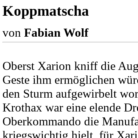
Koppmatscha
von
Fabian Wolf
Oberst Xarion kniff die Au
Geste ihm ermöglichen würd
den Sturm aufgewirbelt wor
Krothax war eine elende Dr
Oberkommando die Manufakt
kriegswichtig hielt, für Xari