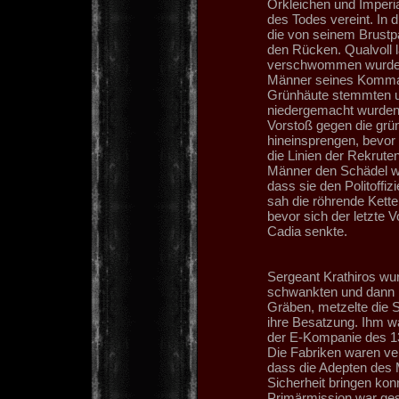
Orkleichen und Imperia
des Todes vereint. In d
die von seinem Brustpa
den Rücken. Qualvoll l
verschwommen wurde e
Männer seines Komman
Grünhäute stemmten u
niedergemacht wurden.
Vorstoß gegen die grün
hineinsprengen, bevor
die Linien der Rekrut
Männer den Schädel we
dass sie den Politoffiz
sah die röhrende Kette
bevor sich der letzte
Cadia senkte.
Sergeant Krathiros wur
schwankten und dann 
Gräben, metzelte die S
ihre Besatzung. Ihm w
der E-Kompanie des 13
Die Fabriken waren verl
dass die Adepten des M
Sicherheit bringen konn
Primärmission war gesc