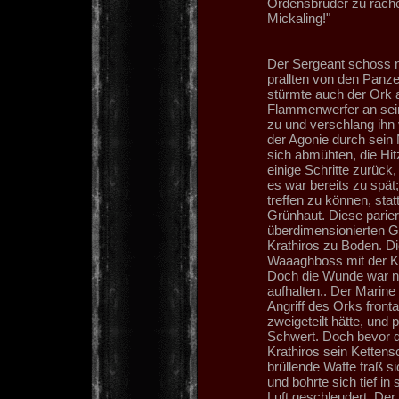
Ordensbrüder zu rächen
Mickaling!"
Der Sergeant schoss n
prallten von den Panz
stürmte auch der Ork 
Flammenwerfer an sein
zu und verschlang ihn 
der Agonie durch sein
sich abmühten, die Hit
einige Schritte zurück,
es war bereits zu spät
treffen zu können, sta
Grünhaut. Diese parier
überdimensionierten G
Krathiros zu Boden. D
Waaaghboss mit der Kral
Doch die Wunde war nic
aufhalten.. Der Marine
Angriff des Orks fronta
zweigeteilt hätte, und
Schwert. Doch bevor de
Krathiros sein Kettens
brüllende Waffe fraß s
und bohrte sich tief in
Luft geschleudert. De