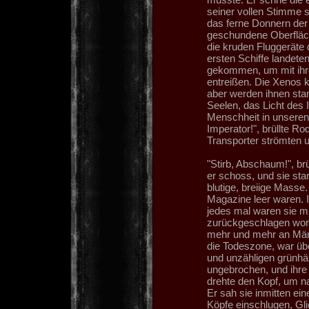
seiner vollen Stimme 
das ferne Donnern der 
geschundene Oberfläche
die kruden Fluggeräte
ersten Schiffe landete
gekommen, um mit ihr
entreißen. Die Xenos 
aber werden ihnen stan
Seelen, das Licht des 
Menschheit in unseren 
Imperator!", brüllte R
Transporter strömten u
"Stirb, Abschaum!", br
er schoss, und sie sta
blutige, breiige Masse
Magazine leer waren. I
jedes mal waren sie mi
zurückgeschlagen word
mehr und mehr an Män
die Todeszone, war ü
und unzähligen grünhäu
ungebrochen, und ihr
drehte den Kopf, um n
Er sah sie inmitten ein
Köpfe einschlugen, Gl