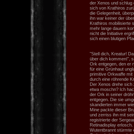
der Xenos und schlug
sich von Krathiros zur
die Gelegenheit, überp
ihn war keiner der üb
Krathiros mobilisierte
mehr lange dauern kon
nicht die Initiative er
sich einen blutigen Pf
"Stell dich, Kreatur! 
über dich kommen!", 
Ork entgegen, den er n
für eine Grünhaut ungl
primitive Orkwaffe mi
durch eine röhrende K
Der Xenos drehe sich 
etwa moschn? Ich hack
der Ork in seiner drö
entgegen. Die sie umg
skandierten immer wie
Mine packte dieser Brud
und zerriss ihn mit sei
registrierte der Serge
Retinadisplay erlosch.
Wutentbrannt stürmte 