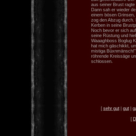
aus seiner Brust ragte
Dann sah er wieder de
einem bösen Grinsen, 
zog den Abzug durch. 
Kerben in seine Brustp
Noch bevor er sich auf
seine Rüstung und hiel
Waaaghboss Boglug Kop
hat mich gäschikkt, um
mistiga Büxnmänsch!" 
röhrende Kreissäge und
schlossen.
[
sehr gut
|
gut
|
g
[
D