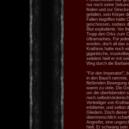
nur noch seine Sekundä
finden und zur Strecke
gefallen, sein Körper 
Fallen begriffen hatte
geschossen, sodass de
Blut explodierte. Vor 
Trupp den Orks zum Opfe
Ultramarines. Für jede
worden, doch all das s
Krathiros hatte noch e
gigantische, muskelbep
seitdem hielt er mit s
Weg durch die Barbare
"Für den Imperator!", 
in den Bauch rammte. E
fließenden Bewegung 
waren zu viele. Die G
um die überlebenden se
noch selbstmörderischer
Verteidiger von Kroth
erbitterter, und selbs
Gliedern. Doch dieser 
übermenschlich scharf
Angreifer, eine ungesc
hielt. Er schwang sei