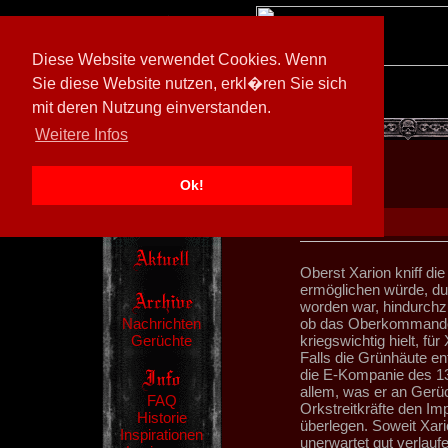
Diese Website verwendet Cookies. Wenn
Sie diese Website nutzen, erkl�ren Sie sich
mit deren Nutzung einverstanden.
[
597026/M3
]
Weitere Infos
Ok!
Oberst Xarion kniff d
ermöglichen würde, du
worden war, hindurchz
Nachrichten
ob das Oberkommando d
Gerüchte
kriegswichtig hielt, fü
Falls die Grünhäute en
die E-Kompanie des 132
allem, was er an Gerü
FAQ
Orkstreitkräfte den Im
Historie
überlegen. Soweit Xari
Inspirationen
unerwartet gut verlauf