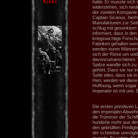
hatte. Er musste sich 
widerstehen, sich nied
der zweiten Kompanie 
Captain Sicarius, hier
Manufakturien zur Sei
schlug mit gesenktem 
informiert, dass in de
kriegswichtige Forschu
Fabriken gehalten werd
werden euren Männern 
sich der Riese um und
davonzumarschieren. "
Spitze wandte sich zu
gehört. Dass sie nur i
Seite eilen, dass sie 
Herr, werden wir dies
Hoffnung, wenn sogar 
Imperator ist mit uns.
Die ersten primitiven
den imperialen Abwehr
die Trümmer der Schif
hunderte mehr aus der
den gebrüllten Predigt
der scheinbar unmöglic
musste. Er schrie die 