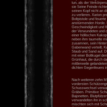
tun, als der Verkörpe
sie Seine Feinde rich
seinen Kopf nicht an d
zu verlieren. Xarion p
Boltpistole und feuerte
anstürmenden Horde. 
Geschwindigkeit und W
der Verwundeten und d
einer höllischen Kakopho
neben ihm taumelte mi
zusamnen, sein Hinterk
Gabenwand verteilt. K
Staub und Sand auf. De
mit einer Boltkugel de
Grünhaut, die durch da
mittlerweile gelandeten
dichten Gegenfeuers i
Nach weiteren zehn M
vordersten Schützengrä
Schusswechsel verwand
Gräben. Primitive Sch
Bajonetten. Blutpfütz
verwandelten ihn in s
mischten sich mit Sch