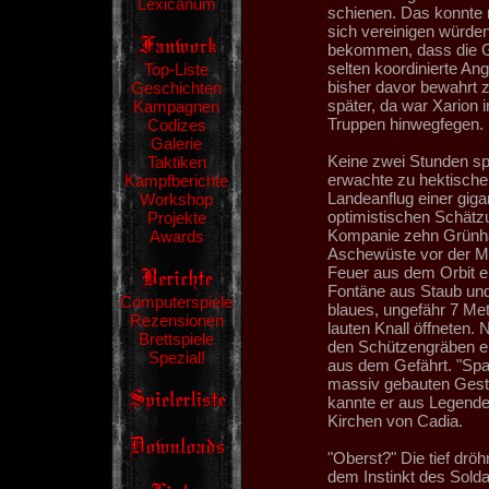
Lexicanum
schienen. Das konnte n
sich vereinigen würden
bekommen, dass die Gr
selten koordinierte An
Top-Liste
bisher davor bewahrt z
Geschichten
später, da war Xarion 
Kampagnen
Truppen hinwegfegen.
Codizes
Galerie
Keine zwei Stunden sp
Taktiken
erwachte zu hektischer
Kampfberichte
Landeanflug einer gigan
Workshop
optimistischen Schätz
Projekte
Kompanie zehn Grünhäu
Awards
Aschewüste vor der Mak
Feuer aus dem Orbit e
Fontäne aus Staub und
Computerspiele
blaues, ungefähr 7 Met
Rezensionen
lauten Knall öffneten.
Brettspiele
den Schützengräben ert
Spezial!
aus dem Gefährt. "Spac
massiv gebauten Gesta
kannte er aus Legende
Kirchen von Cadia.
"Oberst?" Die tief dr
dem Instinkt des Soldat