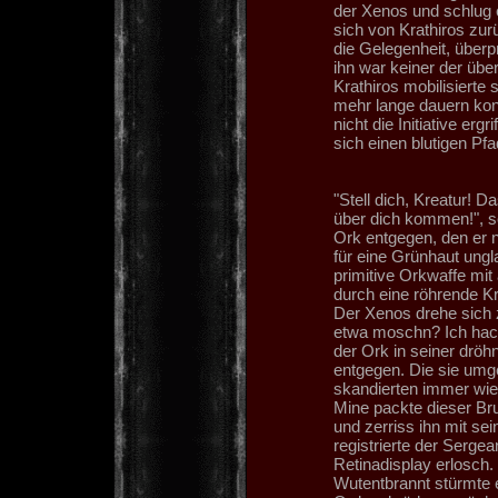
der Xenos und schlug
sich von Krathiros zur
die Gelegenheit, überp
ihn war keiner der üb
Krathiros mobilisierte
mehr lange dauern kon
nicht die Initiative er
sich einen blutigen Pf
"Stell dich, Kreatur! 
über dich kommen!", 
Ork entgegen, den er n
für eine Grünhaut ungl
primitive Orkwaffe mi
durch eine röhrende K
Der Xenos drehe sich 
etwa moschn? Ich hack
der Ork in seiner drö
entgegen. Die sie umg
skandierten immer wie
Mine packte dieser Brud
und zerriss ihn mit sei
registrierte der Serge
Retinadisplay erlosch.
Wutentbrannt stürmte 