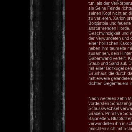
tun, als der Verkörpe
sie Seine Feinde rich
seinen Kopf nicht an d
zu verlieren. Xarion p
Boltpistole und feuerte
anstürmenden Horde. 
Geschwindigkeit und W
der Verwundeten und d
einer höllischen Kakopho
neben ihm taumelte mi
zusamnen, sein Hinterk
Gabenwand verteilt. K
Staub und Sand auf. De
mit einer Boltkugel de
Grünhaut, die durch da
mittlerweile gelandeten
dichten Gegenfeuers i
Nach weiteren zehn M
vordersten Schützengrä
Schusswechsel verwand
Gräben. Primitive Sch
Bajonetten. Blutpfütz
verwandelten ihn in s
mischten sich mit Sch