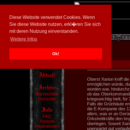
Diese Website verwendet Cookies. Wenn
Sie diese Website nutzen, erkl�ren Sie sich
mit deren Nutzung einverstanden.
[
597026/M3
]
Weitere Infos
Ok!
Oberst Xarion kniff d
ermöglichen würde, du
worden war, hindurchz
Nachrichten
ob das Oberkommando d
Gerüchte
kriegswichtig hielt, fü
Falls die Grünhäute en
die E-Kompanie des 132
allem, was er an Gerü
FAQ
Orkstreitkräfte den Im
Historie
überlegen. Soweit Xari
Inspirationen
unerwartet gut verlauf