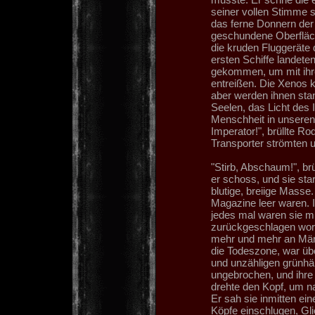
seiner vollen Stimme 
das ferne Donnern der 
geschundene Oberfläche
die kruden Fluggeräte
ersten Schiffe landete
gekommen, um mit ihr
entreißen. Die Xenos 
aber werden ihnen stan
Seelen, das Licht des 
Menschheit in unseren 
Imperator!", brüllte R
Transporter strömten u
"Stirb, Abschaum!", br
er schoss, und sie sta
blutige, breiige Masse
Magazine leer waren. I
jedes mal waren sie mi
zurückgeschlagen word
mehr und mehr an Män
die Todeszone, war ü
und unzähligen grünhäu
ungebrochen, und ihr
drehte den Kopf, um n
Er sah sie inmitten ein
Köpfe einschlugen, Gl