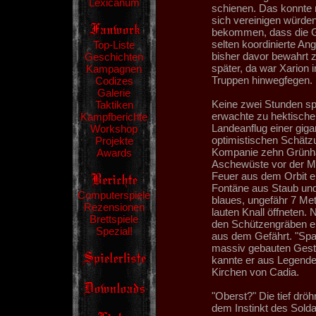
Lexicanum
schienen. Das konnte n
sich vereinigen würden
bekommen, dass die Gr
selten koordinierte An
Top-Liste
bisher davor bewahrt z
Geschichten
später, da war Xarion 
Kampagnen
Truppen hinwegfegen.
Codizes
Galerie
Keine zwei Stunden sp
Taktiken
erwachte zu hektischer
Kampfberichte
Landeanflug einer gigan
Workshop
optimistischen Schätz
Projekte
Kompanie zehn Grünhäu
Awards
Aschewüste vor der Mak
Feuer aus dem Orbit e
Fontäne aus Staub und
Computerspiele
blaues, ungefähr 7 Met
Rezensionen
lauten Knall öffneten.
Brettspiele
den Schützengräben ert
Spezial!
aus dem Gefährt. "Spac
massiv gebauten Gesta
kannte er aus Legende
Kirchen von Cadia.
"Oberst?" Die tief dr
dem Instinkt des Soldat