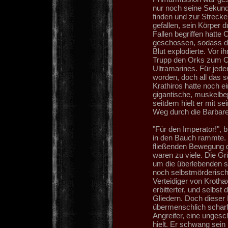
nur noch seine Sekundä
finden und zur Strecke
gefallen, sein Körper 
Fallen begriffen hatte
geschossen, sodass de
Blut explodierte. Vor 
Trupp den Orks zum Opfe
Ultramarines. Für jede
worden, doch all das s
Krathiros hatte noch e
gigantische, muskelbep
seitdem hielt er mit s
Weg durch die Barbare
"Für den Imperator!", 
in den Bauch rammte. E
fließenden Bewegung 
waren zu viele. Die G
um die überlebenden se
noch selbstmörderischer
Verteidiger von Kroth
erbitterter, und selbs
Gliedern. Doch dieser 
übermenschlich scharf
Angreifer, eine ungesc
hielt. Er schwang sei