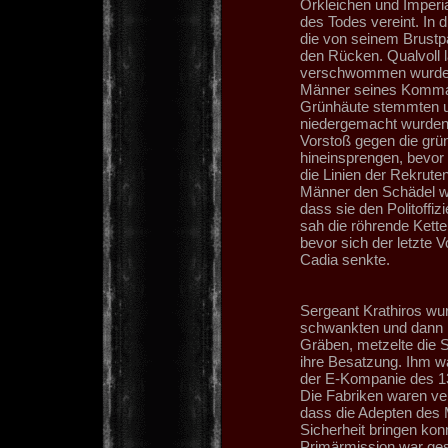
Orkleichen und Imperia
des Todes vereint. In d
die von seinem Brustpa
den Rücken. Qualvoll l
verschwommen wurde e
Männer seines Komman
Grünhäute stemmten u
niedergemacht wurden.
Vorstoß gegen die grün
hineinsprengen, bevor
die Linien der Rekrut
Männer den Schädel we
dass sie den Politoffiz
sah die röhrende Kette
bevor sich der letzte
Cadia senkte.
Sergeant Krathiros wur
schwankten und dann 
Gräben, metzelte die S
ihre Besatzung. Ihm w
der E-Kompanie des 13
Die Fabriken waren verl
dass die Adepten des M
Sicherheit bringen konn
Primärmission war gesc