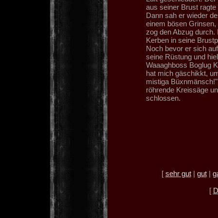
aus seiner Brust ragte
Dann sah er wieder de
einem bösen Grinsen, 
zog den Abzug durch. 
Kerben in seine Brustp
Noch bevor er sich auf
seine Rüstung und hiel
Waaaghboss Boglug Kop
hat mich gäschikkt, um
mistiga Büxnmänsch!" 
röhrende Kreissäge und
schlossen.
[
sehr gut
|
gut
|
g
[
D