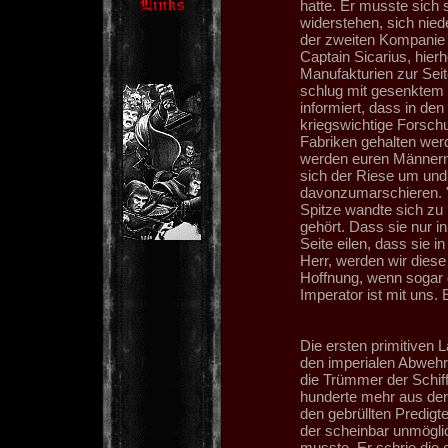
hatte. Er musste sich 
widerstehen, sich nied
der zweiten Kompanie 
Captain Sicarius, hier
Manufakturien zur Sei
schlug mit gesenktem 
informiert, dass in de
kriegswichtige Forschu
Fabriken gehalten werd
werden euren Männern 
sich der Riese um und
davonzumarschieren. "
Spitze wandte sich zu
gehört. Dass sie nur i
Seite eilen, dass sie 
Herr, werden wir dies
Hoffnung, wenn sogar 
Imperator ist mit uns.
Die ersten primitiven
den imperialen Abwehr
die Trümmer der Schif
hunderte mehr aus der
den gebrüllten Predigt
der scheinbar unmöglic
musste. Er schrie die 