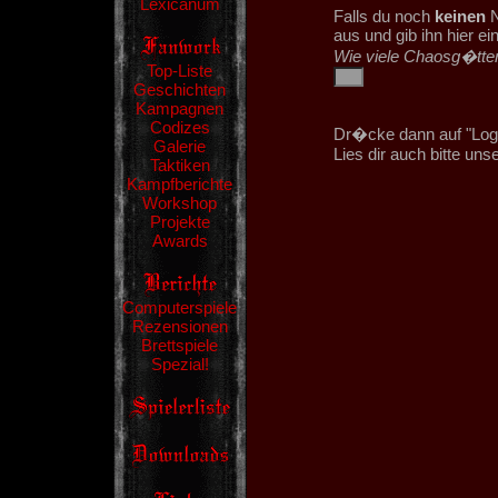
Lexicanum
Falls du noch
keinen
N
aus und gib ihn hier e
Wie viele Chaosg�tter
Top-Liste
Geschichten
Kampagnen
Codizes
Dr�cke dann auf "Logi
Galerie
Lies dir auch bitte uns
Taktiken
Kampfberichte
Workshop
Projekte
Awards
Computerspiele
Rezensionen
Brettspiele
Spezial!