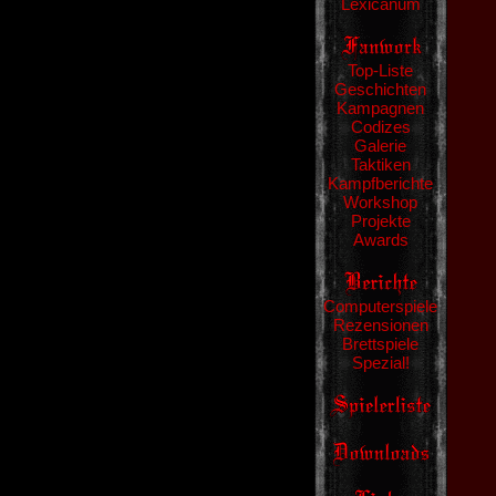
Lexicanum
Top-Liste
Geschichten
Kampagnen
Codizes
Galerie
Taktiken
Kampfberichte
Workshop
Projekte
Awards
Computerspiele
Rezensionen
Brettspiele
Spezial!