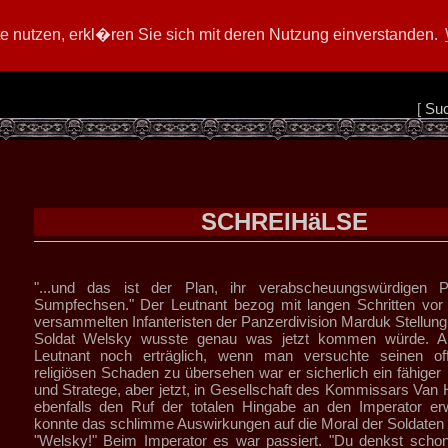
 nutzen, erkl�ren Sie sich mit deren Nutzung einverstanden.
[
Su
SCHREIHäLSE
"...und das ist der Plan, ihr verabscheuungswürdigen 
Sumpfechsen." Der Leutnant bezog mit langen Schritten vor
versammelten Infanteristen der Panzerdivision Marduk Stellung
Soldat Welsky wusste genau was jetzt kommen würde. Al
Leutnant noch erträglich, wenn man versuchte seinen offe
religiösen Schaden zu übersehen war er sicherlich ein fähig
und Stratege, aber jetzt, in Gesellschaft des Kommissars Van 
ebenfalls den Ruf der totalen Hingabe an den Imperator er
konnte das schlimme Auswirkungen auf die Moral der Soldaten
"Welsky!" Beim Imperator es war passiert. "Du denkst schon