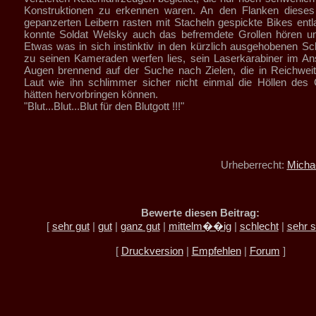
Konstruktionen zu erkennen waren. An den Flanken diese
gepanzerten Leibern rasten mit Stacheln gespickte Bikes ent
konnte Soldat Welsky auch das befremdete Grollen hören un
Etwas was in sich instinktiv in den kürzlich ausgehobenen S
zu seinen Kameraden werfen lies, sein Laserkarabiner im An
Augen brennend auf der Suche nach Zielen, die in Reichwei
Laut wie ihn schlimmer sicher nicht einmal die Höllen des
hätten hervorbringen können.
"Blut...Blut...Blut für den Blutgott !!!"
Urheberrecht:
Micha
Bewerte diesen Beitrag:
[
sehr gut
|
gut
|
ganz gut
|
mittelm��ig
|
schlecht
|
sehr s
[
Druckversion
|
Empfehlen
|
Forum
]