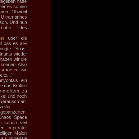
gegeben hatte
ber es schien
anen. Obwohl
Ultramarines
isch. Und nun
 nahe des
uer über die
f das es alle
ügte. "So ist
tnants wieder
haben wir die
 können. Also
tsmörser, wir
te..."
nyontals ein
e das Brüllen
ommellärm zu
nkel und noch
 Geräusch an,
eitig.
epanzerten,
 Chaos Space
n schon seit
en Imperator
eiligen Malen
 als imperiale