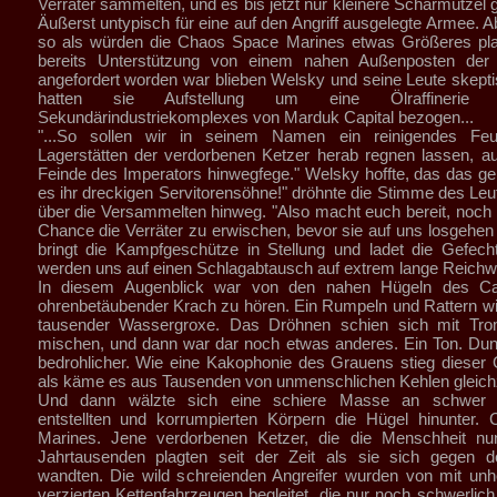
Verräter sammelten, und es bis jetzt nur kleinere Scharmützel 
Äußerst untypisch für eine auf den Angriff ausgelegte Armee. A
so als würden die Chaos Space Marines etwas Größeres pl
bereits Unterstützung von einem nahen Außenposten der 
angefordert worden war blieben Welsky und seine Leute skept
hatten sie Aufstellung um eine Ölraffinerie
Sekundärindustriekomplexes von Marduk Capital bezogen...
"...So sollen wir in seinem Namen ein reinigendes Fe
Lagerstätten der verdorbenen Ketzer herab regnen lassen, au
Feinde des Imperators hinwegfege." Welsky hoffte, das das gen
es ihr dreckigen Servitorensöhne!" dröhnte die Stimme des Leu
über die Versammelten hinweg. "Also macht euch bereit, noch 
Chance die Verräter zu erwischen, bevor sie auf uns losgehen
bringt die Kampfgeschütze in Stellung und ladet die Gefech
werden uns auf einen Schlagabtausch auf extrem lange Reichwei
In diesem Augenblick war von den nahen Hügeln des Ca
ohrenbetäubender Krach zu hören. Ein Rumpeln und Rattern wi
tausender Wassergroxe. Das Dröhnen schien sich mit Tr
mischen, und dann war dar noch etwas anderes. Ein Ton. Du
bedrohlicher. Wie eine Kakophonie des Grauens stieg dieser
als käme es aus Tausenden von unmenschlichen Kehlen gleichz
Und dann wälzte sich eine schiere Masse an schwer g
entstellten und korrumpierten Körpern die Hügel hinunter.
Marines. Jene verdorbenen Ketzer, die die Menschheit nu
Jahrtausenden plagten seit der Zeit als sie sich gegen d
wandten. Die wild schreienden Angreifer wurden von mit unh
verzierten Kettenfahrzeugen begleitet, die nur noch schwerlich