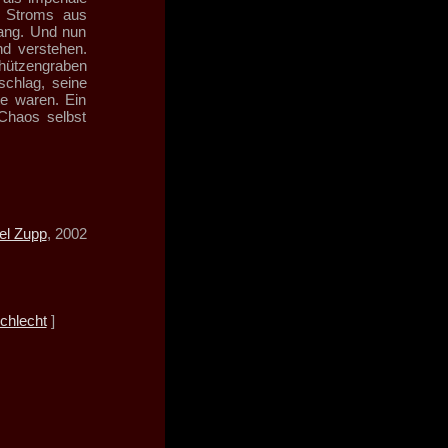
s Stroms aus
lang. Und nun
d verstehen.
chützengraben
schlag, seine
te waren. Ein
 Chaos selbst
el Zupp
, 2002
chlecht
]