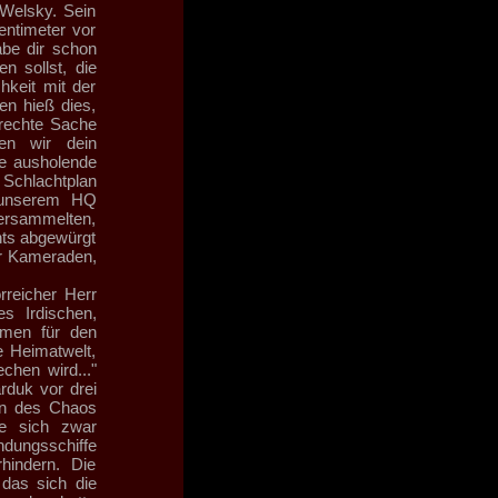
 Welsky. Sein
entimeter vor
abe dir schon
n sollst, die
hkeit mit der
n hieß dies,
erechte Sache
en wir dein
ne ausholende
Schlachtplan
 unserem HQ
Versammelten,
nts abgewürgt
er Kameraden,
rreicher Herr
es Irdischen,
amen für den
e Heimatwelt,
chen wird..."
duk vor drei
ln des Chaos
te sich zwar
andungsschiffe
indern. Die
 das sich die