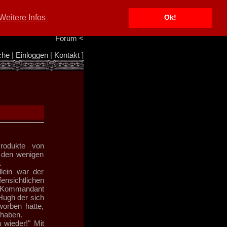
Portal
<
Weitere Infos
Ok!
Info/Impressum
<
Team
<
Forum
<
che
|
Einloggen
|
Kontakt
]
Produkte von
 den wenigen
.
lein war der
nsichtlichen
er Kommandant
Hugh der sich
worben hatte,
 haben.
 wieder!" Mit