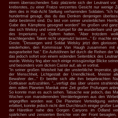
einem überraschenden Satz platzierte sich der Leutnant vor
krebsrotes, zu einer Fratze verzerrtes Gesicht nur wenige Z
dem des in Hab-Acht Stellung verharrenden Soldaten. "Ich h
hundertmal gesagt, das du das Denken denjenigen überlasse
dafür bestimmt sind. Du bist von seiner unsterblichen Herrlic
Gabe des Kämpfens gesegnet worden!" Im großen und ganze
das sich Welsky und seine Kumpel für die wunderbare und g
des Imperiums zu Opfern hatten. "Aber trotzdem woll
brachliegendes Talent nicht ungenutzt lassen..." Er machte ei
Geste. "Deswegen wird Soldat Welsky jetzt den gloriosen 
wiederholen, den Kommissar Van Haugh zusammen mit
ausgearbeitet hat." Ein Aufstöhnen lief durch die Reihen der 
das jedoch sofort von einem wütenden Seitenblick des Leutna
wurde. Welsky fing aber noch einige missgünstige Blicke sein
und besonders vom dicken Castor auf, als er vortrat.
"In seiner großen Weisheit hat der unsterbliche Imperator, glo
der Menschheit, Lichtgestalt der Unendlichkeit, Meister all
Bewahrer der..." Er beeilte sich alle ihm beigebrachten N
Gottkaiser aufzuzählen. "...verfügt das über unsere strahlend
dem edlen Planeten Marduk eine Zeit großer Prüfungen anbre
So konnte man es auch sehen. Tatsache war jedoch, das Mar
Wochen von marodierenden Verräterlegionen aus den Wirbe
angegriffen worden war. Die Planetare Verteidigung wehr
erbittert, konnte jedoch nicht den Durchbruch einiger großer L
der Häretiker nahe des Gorgen Canyons im Ödland verh
spärlichen und zensierten Berichte von der Front besagten,