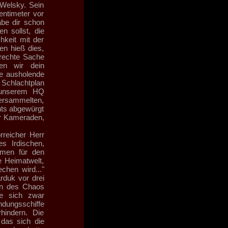
 Welsky. Sein
entimeter vor
abe dir schon
n sollst, die
hkeit mit der
n hieß dies,
erechte Sache
en wir dein
ne ausholende
Schlachtplan
 unserem HQ
Versammelten,
nts abgewürgt
er Kameraden,
rreicher Herr
es Irdischen,
amen für den
e Heimatwelt,
chen wird..."
duk vor drei
ln des Chaos
te sich zwar
andungsschiffe
indern. Die
 das sich die