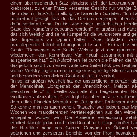
einem überraschenden Satz platzierte sich der Leutnant vor
krebsrotes, zu einer Fratze verzerrtes Gesicht nur wenige Z
dem des in Hab-Acht Stellung verharrenden Soldaten. "Ich h
hundertmal gesagt, das du das Denken denjenigen überlasse
dafür bestimmt sind. Du bist von seiner unsterblichen Herrlic
Gabe des Kämpfens gesegnet worden!" Im großen und ganze
das sich Welsky und seine Kumpel für die wunderbare und g
des Imperiums zu Opfern hatten. "Aber trotzdem woll
brachliegendes Talent nicht ungenutzt lassen..." Er machte ei
Geste. "Deswegen wird Soldat Welsky jetzt den gloriosen 
wiederholen, den Kommissar Van Haugh zusammen mit
ausgearbeitet hat." Ein Aufstöhnen lief durch die Reihen der 
das jedoch sofort von einem wütenden Seitenblick des Leutna
wurde. Welsky fing aber noch einige missgünstige Blicke sein
und besonders vom dicken Castor auf, als er vortrat.
"In seiner großen Weisheit hat der unsterbliche Imperator, glo
der Menschheit, Lichtgestalt der Unendlichkeit, Meister all
Bewahrer der..." Er beeilte sich alle ihm beigebrachten N
Gottkaiser aufzuzählen. "...verfügt das über unsere strahlend
dem edlen Planeten Marduk eine Zeit großer Prüfungen anbre
So konnte man es auch sehen. Tatsache war jedoch, das Mar
Wochen von marodierenden Verräterlegionen aus den Wirbe
angegriffen worden war. Die Planetare Verteidigung wehr
erbittert, konnte jedoch nicht den Durchbruch einiger großer L
der Häretiker nahe des Gorgen Canyons im Ödland verh
spärlichen und zensierten Berichte von der Front besagten,