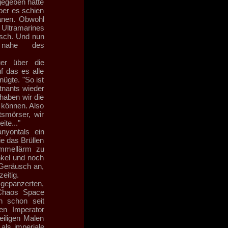
gegeben hatte
ber es schien
anen. Obwohl
Ultramarines
isch. Und nun
 nahe des
uer über die
f das es alle
ügte. "So ist
tnants wieder
haben wir die
 können. Also
tsmörser, wir
te..."
nyontals ein
e das Brüllen
ommellärm zu
nkel und noch
 Geräusch an,
eitig.
epanzerten,
 Chaos Space
n schon seit
en Imperator
eiligen Malen
 als imperiale