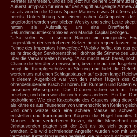
Verräter sammelten, und es bis jetzt nur kleinere Scharmützel 
Äußerst untypisch für eine auf den Angriff ausgelegte Armee. A
so als würden die Chaos Space Marines etwas Größeres pl
bereits Unterstützung von einem nahen Außenposten der 
angefordert worden war blieben Welsky und seine Leute skept
hatten sie Aufstellung um eine Ölraffinerie
Sekundärindustriekomplexes von Marduk Capital bezogen...
"...So sollen wir in seinem Namen ein reinigendes Fe
Lagerstätten der verdorbenen Ketzer herab regnen lassen, au
Feinde des Imperators hinwegfege." Welsky hoffte, das das gen
es ihr dreckigen Servitorensöhne!" dröhnte die Stimme des Leu
über die Versammelten hinweg. "Also macht euch bereit, noch 
Chance die Verräter zu erwischen, bevor sie auf uns losgehen
bringt die Kampfgeschütze in Stellung und ladet die Gefech
werden uns auf einen Schlagabtausch auf extrem lange Reichwei
In diesem Augenblick war von den nahen Hügeln des Ca
ohrenbetäubender Krach zu hören. Ein Rumpeln und Rattern wi
tausender Wassergroxe. Das Dröhnen schien sich mit Tr
mischen, und dann war dar noch etwas anderes. Ein Ton. Du
bedrohlicher. Wie eine Kakophonie des Grauens stieg dieser
als käme es aus Tausenden von unmenschlichen Kehlen gleichz
Und dann wälzte sich eine schiere Masse an schwer g
entstellten und korrumpierten Körpern die Hügel hinunter.
Marines. Jene verdorbenen Ketzer, die die Menschheit nu
Jahrtausenden plagten seit der Zeit als sie sich gegen d
wandten. Die wild schreienden Angreifer wurden von mit unh
verzierten Kettenfahrzeugen begleitet, die nur noch schwerlich