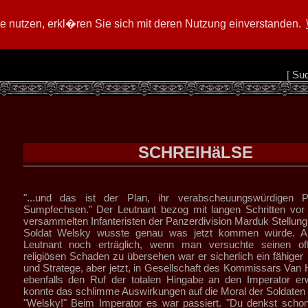
 nutzen, erkl�ren Sie sich mit deren Nutzung einverstanden.
[
Su
SCHREIHäLSE
"...und das ist der Plan, ihr verabscheuungswürdigen 
Sumpfechsen." Der Leutnant bezog mit langen Schritten vor
versammelten Infanteristen der Panzerdivision Marduk Stellung
Soldat Welsky wusste genau was jetzt kommen würde. Al
Leutnant noch erträglich, wenn man versuchte seinen offe
religiösen Schaden zu übersehen war er sicherlich ein fähig
und Stratege, aber jetzt, in Gesellschaft des Kommissars Van 
ebenfalls den Ruf der totalen Hingabe an den Imperator er
konnte das schlimme Auswirkungen auf die Moral der Soldaten
"Welsky!" Beim Imperator es war passiert. "Du denkst schon