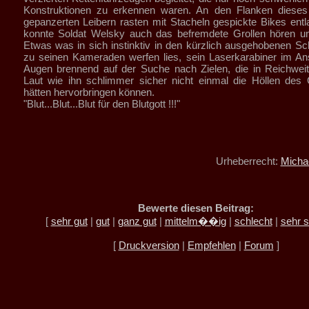
Konstruktionen zu erkennen waren. An den Flanken diese
gepanzerten Leibern rasten mit Stacheln gespickte Bikes ent
konnte Soldat Welsky auch das befremdete Grollen hören un
Etwas was in sich instinktiv in den kürzlich ausgehobenen S
zu seinen Kameraden werfen lies, sein Laserkarabiner im An
Augen brennend auf der Suche nach Zielen, die in Reichwei
Laut wie ihn schlimmer sicher nicht einmal die Höllen des
hätten hervorbringen können.
"Blut...Blut...Blut für den Blutgott !!!"
Urheberrecht:
Micha
Bewerte diesen Beitrag:
[
sehr gut
|
gut
|
ganz gut
|
mittelm��ig
|
schlecht
|
sehr s
[
Druckversion
|
Empfehlen
|
Forum
]