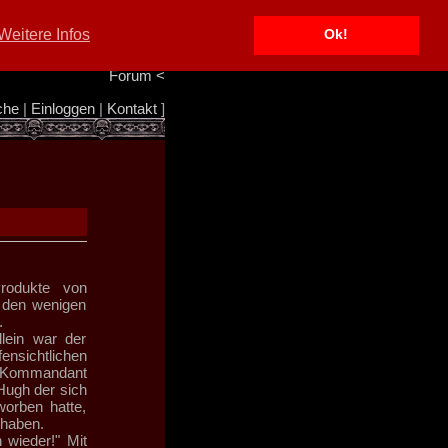
Portal
<
Weitere Infos
Ok!
Info/Impressum
<
Team
<
Forum
<
che
|
Einloggen
|
Kontakt
]
Produkte von
 den wenigen
.
lein war der
nsichtlichen
er Kommandant
Hugh der sich
worben hatte,
 haben.
 wieder!" Mit