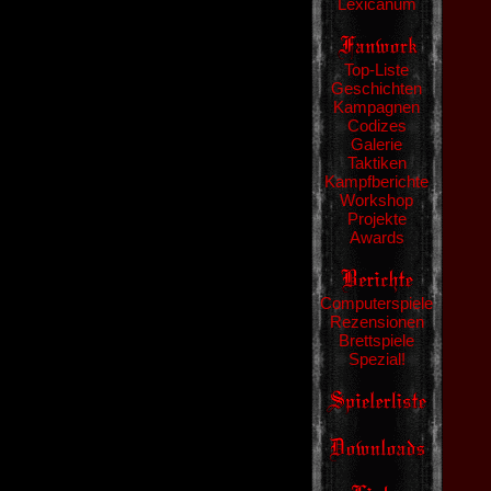
Lexicanum
Top-Liste
Geschichten
Kampagnen
Codizes
Galerie
Taktiken
Kampfberichte
Workshop
Projekte
Awards
Computerspiele
Rezensionen
Brettspiele
Spezial!