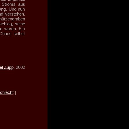
s Stroms aus
lang. Und nun
d verstehen.
chützengraben
schlag, seine
te waren. Ein
 Chaos selbst
el Zupp
, 2002
chlecht
]