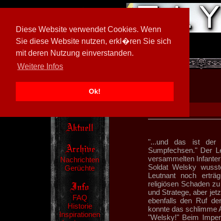
Diese Website verwendet Cookies. Wenn
Sie diese Website nutzen, erkl�ren Sie sich
mit deren Nutzung einverstanden.
[
600026/M3
]
Weitere Infos
Ok!
"...und das ist der
Sumpfechsen." Der Le
versammelten Infanteri
Nachrichten
Soldat Welsky wusst
Gerüchte
Leutnant noch erträg
religiösen Schaden zu
und Stratege, aber je
FAQ
ebenfalls den Ruf de
Historie
konnte das schlimme A
Inspirationen
"Welsky!" Beim Impera