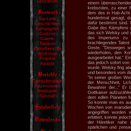
Lexicanum
einem überraschenden 
krebsrotes, zu einer 
dem des in Hab-Acht S
hundertmal gesagt, d
Top-Liste
dafür bestimmt sind. 
Geschichten
Gabe des Kämpfens g
Kampagnen
das sich Welsky und 
Codizes
des Imperiums zu O
Galerie
brachliegendes Talent
Taktiken
Geste. "Deswegen wir
Kampfberichte
wiederholen, den 
Workshop
ausgearbeitet hat." E
Projekte
das jedoch sofort von
Awards
wurde. Welsky fing ab
und besonders vom dick
"In seiner großen Weis
Computerspiele
der Menschheit, Licht
Rezensionen
Bewahrer der..." Er 
Brettspiele
Gottkaiser aufzuzähle
Spezial!
dem edlen Planeten Ma
So konnte man es auc
Wochen von marodier
angegriffen worden 
erbittert, konnte jedo
der Häretiker nahe
spärlichen und zensie