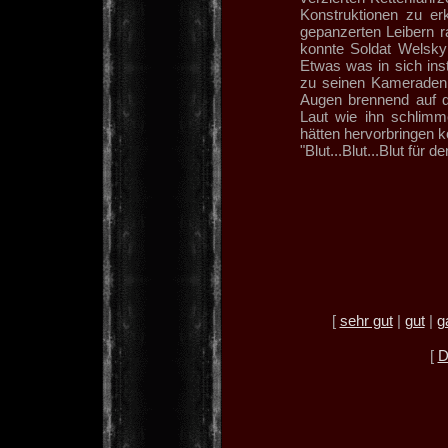
Konstruktionen zu e
gepanzerten Leibern r
konnte Soldat Welsky
Etwas was in sich ins
zu seinen Kameraden w
Augen brennend auf d
Laut wie ihn schlimm
hätten hervorbringen 
"Blut...Blut...Blut für de
[
sehr gut
|
gut
|
g
[
D