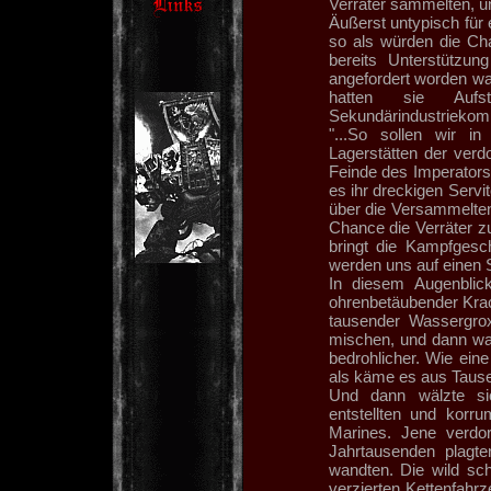
Verräter sammelten, un
Äußerst untypisch für 
so als würden die C
bereits Unterstützu
angefordert worden wa
hatten sie Aufs
Sekundärindustriekomp
"...So sollen wir 
Lagerstätten der verd
Feinde des Imperators
es ihr dreckigen Serv
über die Versammelten
Chance die Verräter z
bringt die Kampfgesch
werden uns auf einen 
In diesem Augenbli
ohrenbetäubender Krac
tausender Wassergro
mischen, und dann wa
bedrohlicher. Wie ein
als käme es aus Tause
Und dann wälzte si
entstellten und korr
Marines. Jene verdo
Jahrtausenden plagte
wandten. Die wild sch
verzierten Kettenfahrz