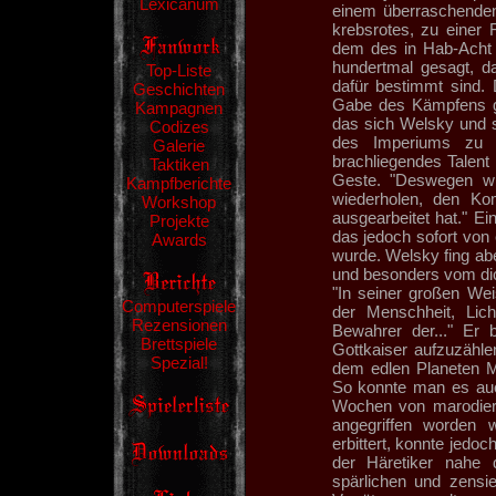
Lexicanum
einem überraschenden 
krebsrotes, zu einer 
dem des in Hab-Acht S
hundertmal gesagt, d
Top-Liste
dafür bestimmt sind. 
Geschichten
Gabe des Kämpfens g
Kampagnen
das sich Welsky und 
Codizes
des Imperiums zu O
Galerie
brachliegendes Talent
Taktiken
Geste. "Deswegen wir
Kampfberichte
wiederholen, den 
Workshop
ausgearbeitet hat." E
Projekte
das jedoch sofort von
Awards
wurde. Welsky fing ab
und besonders vom dick
"In seiner großen Weis
Computerspiele
der Menschheit, Licht
Rezensionen
Bewahrer der..." Er 
Brettspiele
Gottkaiser aufzuzähle
Spezial!
dem edlen Planeten Ma
So konnte man es auc
Wochen von marodier
angegriffen worden 
erbittert, konnte jedo
der Häretiker nahe
spärlichen und zensie