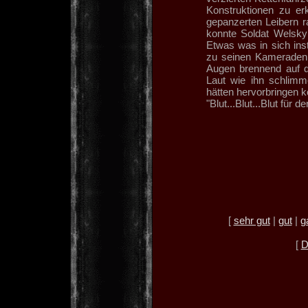
Konstruktionen zu e
gepanzerten Leibern r
konnte Soldat Welsky
Etwas was in sich ins
zu seinen Kameraden w
Augen brennend auf d
Laut wie ihn schlimm
hätten hervorbringen 
"Blut...Blut...Blut für de
[
sehr gut
|
gut
|
g
[
D