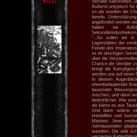
Verräter sammelten, un
Äußerst untypisch für 
so als würden die C
bereits Unterstützu
angefordert worden wa
hatten sie Aufs
Sekundärindustriekomp
"...So sollen wir 
Lagerstätten der verd
Feinde des Imperators
es ihr dreckigen Serv
über die Versammelten
Chance die Verräter z
bringt die Kampfgesch
werden uns auf einen 
In diesem Augenbli
ohrenbetäubender Krac
tausender Wassergro
mischen, und dann wa
bedrohlicher. Wie ein
als käme es aus Tause
Und dann wälzte si
entstellten und korr
Marines. Jene verdo
Jahrtausenden plagte
wandten. Die wild sch
verzierten Kettenfahrz