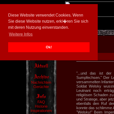
Diese Website verwendet Cookies. Wenn
Sie diese Website nutzen, erkl�ren Sie sich
mit deren Nutzung einverstanden.
[
605026/M3
]
Weitere Infos
Ok!
"...und das ist der
Sumpfechsen." Der Le
versammelten Infanteri
Nachrichten
Soldat Welsky wusst
Gerüchte
Leutnant noch erträg
religiösen Schaden zu
und Stratege, aber je
FAQ
ebenfalls den Ruf de
Historie
konnte das schlimme A
Inspirationen
"Welsky!" Beim Impera