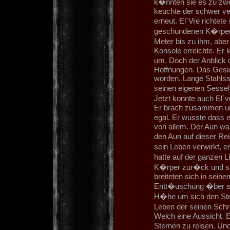
k�nnten sie es zu zwe
keuchte der schwer ve
erneut. El`Vre richtet
geschundenen K�rper
Meter bis zu ihm, aber 
Konsole erreichte. Er 
um. Doch der Anblick 
Hoffnungen. Das Gesi
worden. Lange Stahlsspl
seinen eigenen Sessel 
Jetzt konnte auch El`vr
Er brach zusammen und
egal. Er wusste dass 
von allem. Der Aun war
den Aun auf dieser Rei
sein Leben verwirkt, 
hatte auf der ganzen L
K�rper zur�ck und so
breiteten sich in seine
Entt�uschung �ber sic
H�he um sich den St
Leben der seinen Schre
Welch eine Aussicht. E
Sternen zu reisen. Un