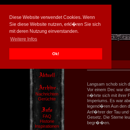
Diese Website verwendet Cookies. Wenn
Sie diese Website nutzen, erkl�ren Sie sich
mit deren Nutzung einverstanden.
[
594026/M3
]
Weitere Infos
Ok!
Langsam schob sich das
Vor einem Dec war di
Nachrichten
n�hrte sich mit ihrer
Gerüchte
Imperiums. Es war aber
legend�ren Aun den die
Anf�hrer der Tau und w
FAQ
Gesetz. Die Sterne leu
Historie
begr��en.
Inspirationen