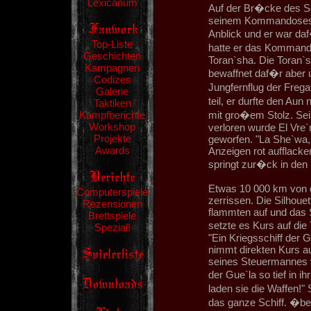
Lexicanum
Auf der Br�cke des Sc
seinem Kommandosessel 
Anblick und er war daf
Top-Liste
hatte er das Kommando
Geschichten
Toran`sha. Die Toran`sh
Kampagnen
bewaffnet daf�r aber 
Codizes
Jungfernflug der Freg
Galerie
teil, er durfte den Aun
Taktiken
Kampfberichte
mit gro�em Stolz. Sei
Workshop
verloren wurde El Vre
Projekte
geworfen. "La She`wa,
Awards
Anzeigen rot aufflacker
springt zur�ck in den
Etwas 10 000 km von d
Computerspiele
zerrissen. Die Silhoue
Rezensionen
flammten auf und das S
Brettspiele
setzte es Kurs auf die
Spezial!
"Ein Kriegsschiff der 
nimmt direkten Kurs au
seines Steuermannes v
der Gue`la so tief in 
laden sie die Waffen!"
das ganze Schiff. �ber