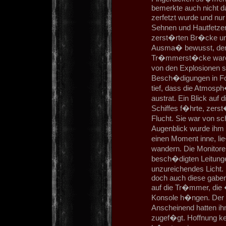
bemerkte auch nicht da
zerfetzt wurde und nu
Sehnen und Hautfetzen 
zerst�rten Br�cke um.
Ausma� bewusst, den 
Tr�mmerst�cke waren 
von den Explosionen 
Besch�digungen in Fo
tief, dass die Atmosph
austrat. Ein Blick auf
Schiffes f�hrte, zerst
Flucht. Sie war von s
Augenblick wurde ihm 
einen Moment inne, li
wandern. Die Monitore
besch�digten Leitunge
unzureichendes Licht. 
doch auch diese gaben
auf die Tr�mmer, die �
Konsole h�ngen. Der 
Anscheinend hatten i
zugef�gt. Hoffnung kei