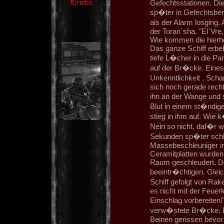
Gefechtsstationen. Di
sp�ter in Gefechtsbere
als der Alarm losging.
der Toran`sha. "El`Vre,
Wie kommen die hierher?
Das ganze Schiff erbe
tiefe L�cher in die P
auf der Br�cke. Eines 
Unkenntlichkeit . Scha
sich noch gerade recht
ihn an der Wange und s
Blut in einem st�ndige
stieg in ihm auf. Wie
Nein so nicht, daf�r w
Sekunden sp�ter schl
Massebeschleuniger in
Ceramitplatten wurden
Raum geschleudert. Doc
beeintr�chtigen. Glei
Schiff gefolgt von Rak
es nicht mit der Feue
Einschlag vorbereiten
verw�stete Br�cke. E
Beinen gerissen bevo