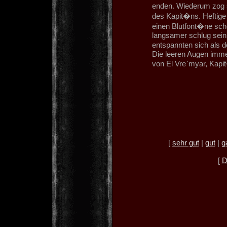
enden. Wiederum zog 
des Kapit�ns. Heftig
einen Blutfont�ne sc
langsamer schlug sein 
entspannten sich als 
Die leeren Augen immer
von El Vre`myar, Kapi
[
sehr gut
|
gut
|
g
[
D