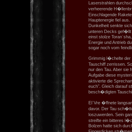
Laserstrahlen durchsc
verheerende H�llenbr�
Einschlagende Raketen
Hauptenergie fiel aus.
Dunkelheit senkte sich
unteren Decks gef�llt 
einst stolze Toran`sha,
Energie und Antrieb du
sogar noch vom feindl
Grimmig l�chelte der 
Tauschiff zerrissen. 
nur den Tau. Aber sie 
Aufgabe diese mysteri�
aktivierte die Sprechan
euch". Gleich darauf s
besch�digten Tauschif
El`Vre �ffnete langsa
davor. Der Tau sch�tt
loszuwerden. Sein ganze
streifte ein bitteres l
Bolzen hatte sich durc
Fingerdicken str�men