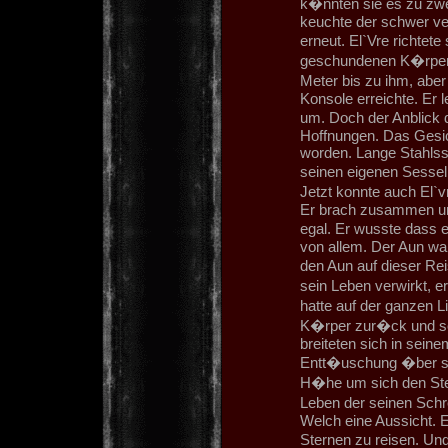
k�nnten sie es zu zwe
keuchte der schwer ve
erneut. El`Vre richtet
geschundenen K�rper
Meter bis zu ihm, aber 
Konsole erreichte. Er 
um. Doch der Anblick 
Hoffnungen. Das Gesi
worden. Lange Stahlsspl
seinen eigenen Sessel 
Jetzt konnte auch El`vr
Er brach zusammen und
egal. Er wusste dass 
von allem. Der Aun war
den Aun auf dieser Rei
sein Leben verwirkt, 
hatte auf der ganzen L
K�rper zur�ck und so
breiteten sich in seine
Entt�uschung �ber sic
H�he um sich den St
Leben der seinen Schre
Welch eine Aussicht. E
Sternen zu reisen. Un