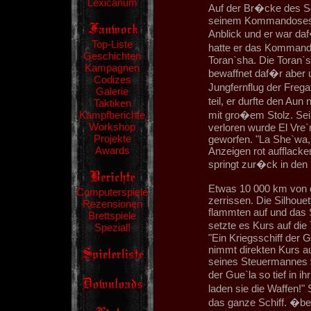
Lexicanum
Auf der Br�cke des Sc
seinem Kommandosessel 
Anblick und er war daf
Top-Liste
hatte er das Kommando
Geschichten
Toran`sha. Die Toran`sh
Kampagnen
bewaffnet daf�r aber 
Codizes
Jungfernflug der Freg
Galerie
teil, er durfte den Aun
Taktiken
Kampfberichte
mit gro�em Stolz. Sei
Workshop
verloren wurde El Vre
Projekte
geworfen. "La She`wa,
Awards
Anzeigen rot aufflacker
springt zur�ck in den
Etwas 10 000 km von d
Computerspiele
zerrissen. Die Silhoue
Rezensionen
flammten auf und das S
Brettspiele
setzte es Kurs auf die
Spezial!
"Ein Kriegsschiff der 
nimmt direkten Kurs au
seines Steuermannes v
der Gue`la so tief in 
laden sie die Waffen!"
das ganze Schiff. �ber