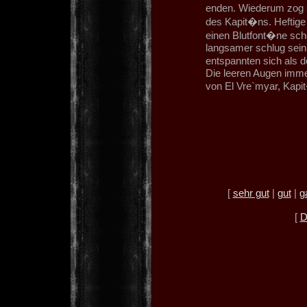
enden. Wiederum zog 
des Kapit�ns. Heftig
einen Blutfont�ne sc
langsamer schlug sein 
entspannten sich als 
Die leeren Augen immer
von El Vre`myar, Kapi
[
sehr gut
|
gut
|
g
[
D