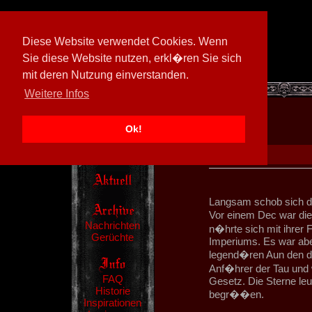
Diese Website verwendet Cookies. Wenn
Sie diese Website nutzen, erkl�ren Sie sich
mit deren Nutzung einverstanden.
[
594026/M3
]
Weitere Infos
Ok!
Langsam schob sich das
Vor einem Dec war di
Nachrichten
n�hrte sich mit ihrer
Gerüchte
Imperiums. Es war aber
legend�ren Aun den die
Anf�hrer der Tau und w
FAQ
Gesetz. Die Sterne leu
Historie
begr��en.
Inspirationen