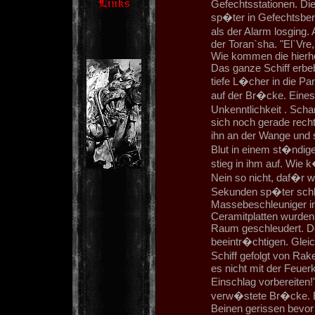
Gefechtsstationen. Di
sp�ter in Gefechtsbere
als der Alarm losging.
der Toran`sha. "El`Vre,
Wie kommen die hierher?
Das ganze Schiff erbe
tiefe L�cher in die P
auf der Br�cke. Eines 
Unkenntlichkeit . Scha
sich noch gerade recht
ihn an der Wange und s
Blut in einem st�ndige
stieg in ihm auf. Wie
Nein so nicht, daf�r w
Sekunden sp�ter schl
Massebeschleuniger in
Ceramitplatten wurden
Raum geschleudert. Doc
beeintr�chtigen. Glei
Schiff gefolgt von Rak
es nicht mit der Feue
Einschlag vorbereiten
verw�stete Br�cke. E
Beinen gerissen bevo