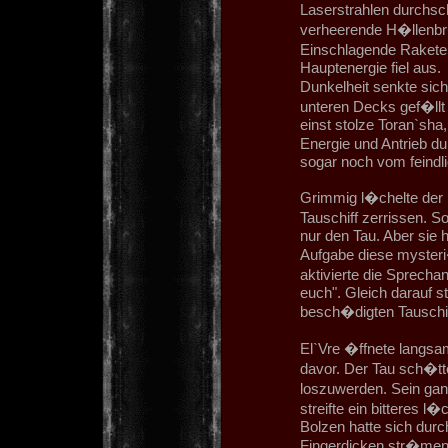
Laserstrahlen durchsc
verheerende H�llenbr�
Einschlagende Raketen
Hauptenergie fiel aus.
Dunkelheit senkte sich
unteren Decks gef�llt 
einst stolze Toran`sha,
Energie und Antrieb du
sogar noch vom feindl
Grimmig l�chelte der 
Tauschiff zerrissen. 
nur den Tau. Aber sie 
Aufgabe diese mysteri�
aktivierte die Sprechan
euch". Gleich darauf s
besch�digten Tauschif
El`Vre �ffnete langsa
davor. Der Tau sch�tt
loszuwerden. Sein ganze
streifte ein bitteres l
Bolzen hatte sich durc
Fingerdicken str�men