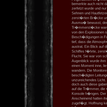
bemerkte auch nicht da
zerfetzt wurde und nu
Sehnen und Hautfetzen 
zerst�rten Br�cke um.
Ausma� bewusst, den 
Tr�mmerst�cke waren 
von den Explosionen 
Besch�digungen in Fo
tief, dass die Atmosph
austrat. Ein Blick auf
Schiffes f�hrte, zerst
Flucht. Sie war von s
Augenblick wurde ihm 
einen Moment inne, li
wandern. Die Monitore
besch�digten Leitunge
unzureichendes Licht. 
doch auch diese gaben
auf die Tr�mmer, die �
Konsole h�ngen. Der 
Anscheinend hatten i
zugef�gt. Hoffnung kei