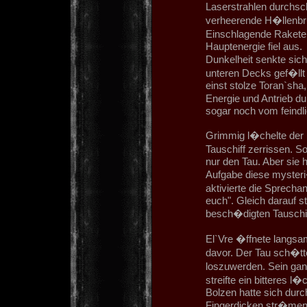
Laserstrahlen durchsc
verheerende H�llenbr�
Einschlagende Raketen
Hauptenergie fiel aus.
Dunkelheit senkte sich
unteren Decks gef�llt 
einst stolze Toran`sha,
Energie und Antrieb du
sogar noch vom feindl
Grimmig l�chelte der 
Tauschiff zerrissen. 
nur den Tau. Aber sie 
Aufgabe diese mysteri�
aktivierte die Sprechan
euch". Gleich darauf s
besch�digten Tauschif
El`Vre �ffnete langsa
davor. Der Tau sch�tt
loszuwerden. Sein ganze
streifte ein bitteres l
Bolzen hatte sich durc
Fingerdicken str�men