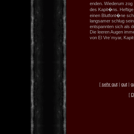
enden. Wiederum zog 
des Kapit�ns. Heftig
einen Blutfont�ne sc
langsamer schlug sein 
entspannten sich als 
Die leeren Augen immer
von El Vre`myar, Kapi
[
sehr gut
|
gut
|
g
[
D