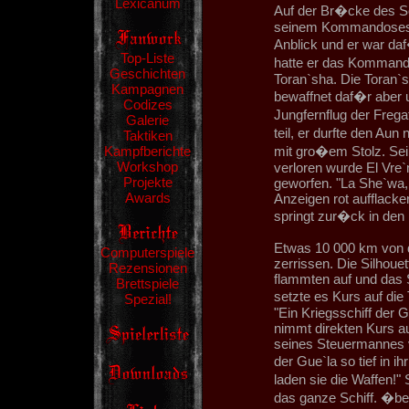
Lexicanum
Auf der Br�cke des Sc
seinem Kommandosessel 
Anblick und er war daf
Top-Liste
hatte er das Kommando
Geschichten
Toran`sha. Die Toran`sh
Kampagnen
bewaffnet daf�r aber 
Codizes
Jungfernflug der Freg
Galerie
teil, er durfte den Aun
Taktiken
Kampfberichte
mit gro�em Stolz. Sei
Workshop
verloren wurde El Vre
Projekte
geworfen. "La She`wa,
Awards
Anzeigen rot aufflacker
springt zur�ck in den
Etwas 10 000 km von d
Computerspiele
zerrissen. Die Silhoue
Rezensionen
flammten auf und das S
Brettspiele
setzte es Kurs auf die
Spezial!
"Ein Kriegsschiff der 
nimmt direkten Kurs au
seines Steuermannes v
der Gue`la so tief in 
laden sie die Waffen!"
das ganze Schiff. �ber