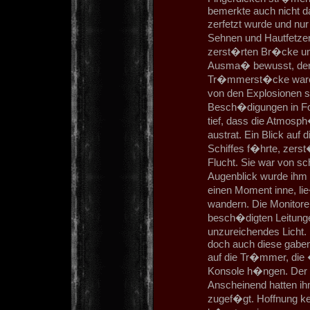
bemerkte auch nicht da
zerfetzt wurde und nu
Sehnen und Hautfetzen 
zerst�rten Br�cke um.
Ausma� bewusst, den 
Tr�mmerst�cke waren 
von den Explosionen 
Besch�digungen in Fo
tief, dass die Atmosph
austrat. Ein Blick auf
Schiffes f�hrte, zerst
Flucht. Sie war von s
Augenblick wurde ihm 
einen Moment inne, li
wandern. Die Monitore
besch�digten Leitunge
unzureichendes Licht. 
doch auch diese gaben
auf die Tr�mmer, die �
Konsole h�ngen. Der 
Anscheinend hatten i
zugef�gt. Hoffnung kei