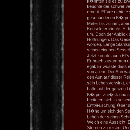
k�nnten sie es zu zwe
keuchte der schwer ve
erneut. El`Vre richtet
geschundenen K�rper
Meter bis zu ihm, aber 
Konsole erreichte. Er 
um. Doch der Anblick 
Hoffnungen. Das Gesi
worden. Lange Stahlsspl
seinen eigenen Sessel 
Jetzt konnte auch El`vr
Er brach zusammen und
egal. Er wusste dass 
von allem. Der Aun war
den Aun auf dieser Rei
sein Leben verwirkt, 
hatte auf der ganzen L
K�rper zur�ck und so
breiteten sich in seine
Entt�uschung �ber sic
H�he um sich den St
Leben der seinen Schre
Welch eine Aussicht. E
Sternen zu reisen. Un