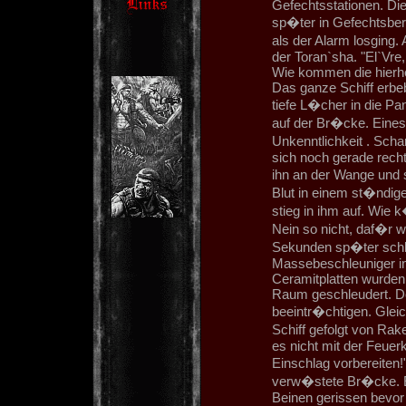
Gefechtsstationen. Di
sp�ter in Gefechtsbere
als der Alarm losging.
der Toran`sha. "El`Vre,
Wie kommen die hierher?
Das ganze Schiff erbe
tiefe L�cher in die P
auf der Br�cke. Eines 
Unkenntlichkeit . Scha
sich noch gerade recht
ihn an der Wange und s
Blut in einem st�ndige
stieg in ihm auf. Wie
Nein so nicht, daf�r w
Sekunden sp�ter schl
Massebeschleuniger in
Ceramitplatten wurden
Raum geschleudert. Doc
beeintr�chtigen. Glei
Schiff gefolgt von Rak
es nicht mit der Feue
Einschlag vorbereiten
verw�stete Br�cke. E
Beinen gerissen bevo