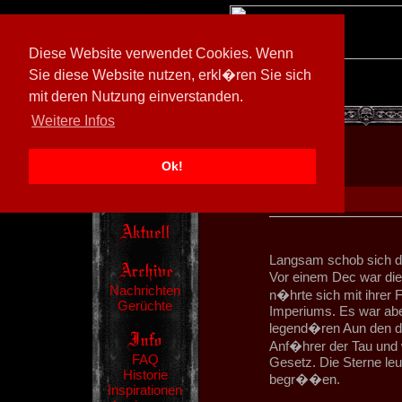
Diese Website verwendet Cookies. Wenn
Sie diese Website nutzen, erkl�ren Sie sich
mit deren Nutzung einverstanden.
[
594026/M3
]
Weitere Infos
Ok!
Langsam schob sich das
Vor einem Dec war di
Nachrichten
n�hrte sich mit ihrer
Gerüchte
Imperiums. Es war aber
legend�ren Aun den die
Anf�hrer der Tau und w
FAQ
Gesetz. Die Sterne leu
Historie
begr��en.
Inspirationen