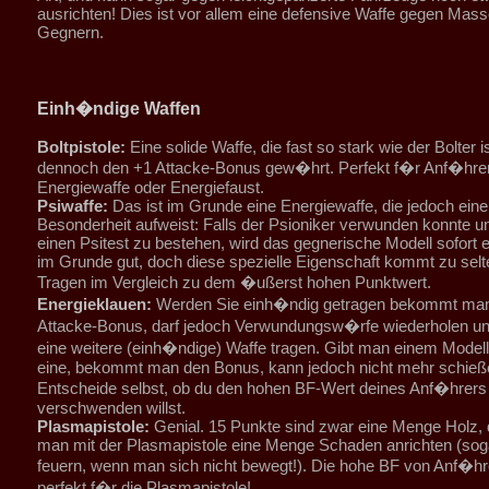
ausrichten! Dies ist vor allem eine defensive Waffe gegen Mas
Gegnern.
Einh�ndige Waffen
Boltpistole:
Eine solide Waffe, die fast so stark wie der Bolter i
dennoch den +1 Attacke-Bonus gew�hrt. Perfekt f�r Anf�hrer 
Energiewaffe oder Energiefaust.
Psiwaffe:
Das ist im Grunde eine Energiewaffe, die jedoch eine
Besonderheit aufweist: Falls der Psioniker verwunden konnte un
einen Psitest zu bestehen, wird das gegnerische Modell sofort en
im Grunde gut, doch diese spezielle Eigenschaft kommt zu sel
Tragen im Vergleich zu dem �ußerst hohen Punktwert.
Energieklauen:
Werden Sie einh�ndig getragen bekommt man
Attacke-Bonus, darf jedoch Verwundungsw�rfe wiederholen u
eine weitere (einh�ndige) Waffe tragen. Gibt man einem Modell
eine, bekommt man den Bonus, kann jedoch nicht mehr schieß
Entscheide selbst, ob du den hohen BF-Wert deines Anf�hrers
verschwenden willst.
Plasmapistole:
Genial. 15 Punkte sind zwar eine Menge Holz,
man mit der Plasmapistole eine Menge Schaden anrichten (sog
feuern, wenn man sich nicht bewegt!). Die hohe BF von Anf�hre
perfekt f�r die Plasmapistole!