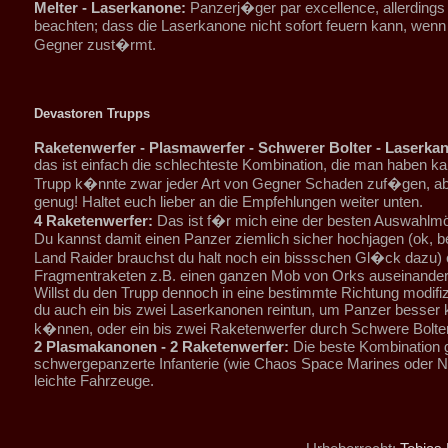
Melter - Laserkanone:
Panzerj�ger par excellence, allerding
beachten; dass die Laserkanone nicht sofort feuern kann, wen
Gegner zust�rmt.
Devastoren Trupps
Raketenwerfer - Plasmawerfer - Schwerer Bolter - Laserka
das ist einfach die schlechteste Kombination, die man haben ka
Trupp k�nnte zwar jeder Art von Gegner Schaden zuf�gen, ab
genug! Haltet euch lieber an die Empfehlungen weiter unten.
4 Raketenwerfer:
Das ist f�r mich eine der besten Auswahlmög
Du kannst damit einen Panzer ziemlich sicher hochjagen (ok, b
Land Raider brauchst du halt noch ein bissschen Gl�ck dazu) 
Fragmentraketen z.B. einen ganzen Mob von Orks auseinande
Willst du den Trupp dennoch in eine bestimmte Richtung modifiz
du auch ein bis zwei Laserkanonen reintun, um Panzer besser
k�nnen, oder ein bis zwei Raketenwerfer durch Schwere Bolter
2 Plasmakanonen - 2 Raketenwerfer:
Die beste Kombination 
schwergepanzerte Infanterie (wie Chaos Space Marines oder 
leichte Fahrzeuge.