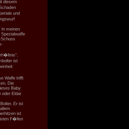
it diesem
 Schaden
periale und
ungswurf
 In meinen
 Spezialwaffe
er-Schuss
r-
rh�ltnis".
olter ist
einheit
 Waffe trifft
en. Die
dieses Baby
 oder Eldar
lter. Er ist
allem
rhitzen ist
isten F�llen