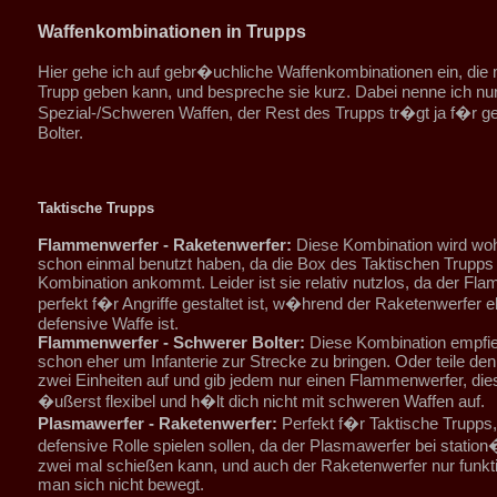
Waffenkombinationen in Trupps
Hier gehe ich auf gebr�uchliche Waffenkombinationen ein, die
Trupp geben kann, und bespreche sie kurz. Dabei nenne ich nur
Spezial-/Schweren Waffen, der Rest des Trupps tr�gt ja f�r 
Bolter.
Taktische Trupps
Flammenwerfer - Raketenwerfer:
Diese Kombination wird wohl
schon einmal benutzt haben, da die Box des Taktischen Trupps 
Kombination ankommt. Leider ist sie relativ nutzlos, da der Fl
perfekt f�r Angriffe gestaltet ist, w�hrend der Raketenwerfer e
defensive Waffe ist.
Flammenwerfer - Schwerer Bolter:
Diese Kombination empfieh
schon eher um Infanterie zur Strecke zu bringen. Oder teile den
zwei Einheiten auf und gib jedem nur einen Flammenwerfer, dies 
�ußerst flexibel und h�lt dich nicht mit schweren Waffen auf.
Plasmawerfer - Raketenwerfer:
Perfekt f�r Taktische Trupps,
defensive Rolle spielen sollen, da der Plasmawerfer bei stati
zwei mal schießen kann, und auch der Raketenwerfer nur funkti
man sich nicht bewegt.