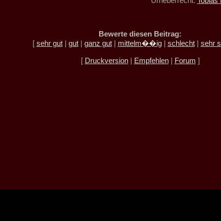
Urheberrecht:
Tobias 
Bewerte diesen Beitrag:
[
sehr gut
|
gut
|
ganz gut
|
mittelm��ig
|
schlecht
|
sehr s
[
Druckversion
|
Empfehlen
|
Forum
]