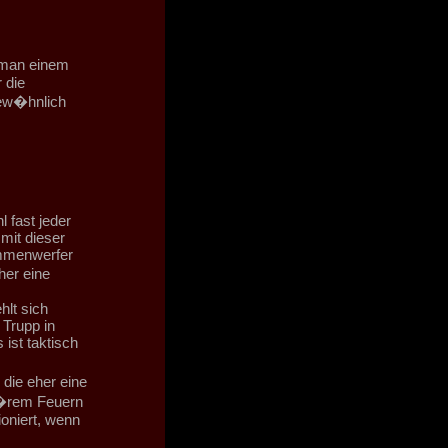
 man einem
 die
gew�hnlich
 fast jeder
mit dieser
ammenwerfer
her eine
lt sich
 Trupp in
ist taktisch
 die eher eine
on�rem Feuern
oniert, wenn