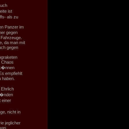
Auch
ite ist
fs- als zu
en Panzer im
eher gegen
e Fahrzeuge.
e, da man mit
auch gegen
engraketen
e Chaos
 k�nnen
Es empfiehlt
u haben.
Ehrlich
 H�nden
 einer
e, nicht in
e jeglicher
twas