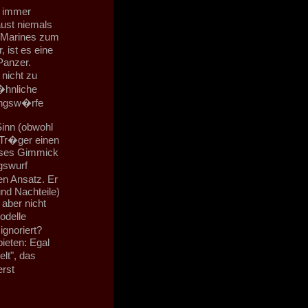
n immer
aust niemals
e Marines zum
 ist es eine
Panzer.
nicht zu
�hnliche
ungsw�rfe
Sinn (obwohl
 Tr�ger einen
ieses Gimmick
ngswurf
en Ansatz. Er
und Nachteile)
aber nicht
odelle
gnoriert?
ieten: Egal
lt", das
rst