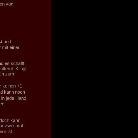
sen von
st und
mit einer
d es schafft
tfernt. Klingt
ten zum
 keinen +1
nd kann noch
 in jede Hand
en.
 doch kann
ar zwei mal
rn ist