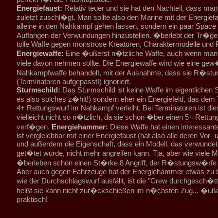
Energiefaust:
Relativ teuer und sie hat den Nachteil, dass ma
zuletzt zuschl�gt. Man sollte also den Marine mit der Energief
alleine in den Nahkampf gehen lassen, sondern ein paar Spac
Auffangen der Verwundungen hinzustellen. �berlebt der Tr�ger,
tolle Waffe gegen monströse Kreaturen, Charaktermodelle und 
Energiewaffe:
Eine �ußerst n�tzliche Waffe, auch wenn man 
viele davon nehmen sollte. Die Energiewaffe wird wie eine gew
Nahkampfwaffe behandelt, mit der Ausnahme, dass sie R�st
(Terminatoren aufgepasst!) ignoriert.
Sturmschild:
Das Sturmschild ist keine Waffe im eigentlichen 
es also solches z�hlt!) sondern eher ein Energiefeld, das dem
4+ Rettungswurf im Nahkampf verleiht. Bei Terminatoren ist d
vielleicht nicht so n�tzlich, da sie schon �ber einen 5+ Rettu
verf�gen.
Energiehammer:
Diese Waffe hat einen interessant
ist vergleichbar mit einer Energiefaust (hat also alle deren Vor- 
und außerdem die Eigenschaft, dass ein Modell, das verwundet 
get�tet wurde, nicht mehr angreifen kann. Tja, aber wie viele M
�berleben schon einen St�rke 8 Angriff, der R�stungsw�rfe i
Aber auch gegen Fahrzeuge hat der Energiehammer etwas zu b
wie der Durchschlagswurf ausfällt, ist die "Crew durchgesch�tte
heißt sie kann nicht zur�ckschießen im n�chsten Zug... �uße
praktisch!