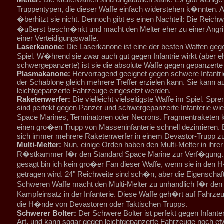
Truppentypen, die dieser Waffe einfach widerstehen k�nnten. 
�berhitzt sie nicht. Dennoch gibt es einen Nachteil: Die Reichwe
�ußerst beschr�nkt und macht den Melter eher zu einer Angrif
einer Verteidigungswaffe.
Laserkanone:
Die Laserkanone ist eine der besten Waffen geg
Spiel. W�hrend sie zwar auch gut gegen Infantrie wirkt (aber 
schwergepanzerte) ist sie die absolute Waffe gegen gepanzert
Plasmakanone:
Hervorragend geeignet gegen schwere Infantri
der Schablone gleich mehrere Treffer erzielen kann. Sie kann 
leichtgepanzerte Fahrzeuge eingesetzt werden.
Raketenwerfer:
Die vielleicht vielseitigste Waffe im Spiel. Spr
sind perfekt gegen Panzer und schwergepanzerte Infanterie wi
Space Marines, Terminatoren oder Necrons. Fragmentraketen
einen gro�en Trupp von Masseninfanterie schnell dezimieren. 
sich immer mehrere Raketenwerfer in einem Devastor-Trupp z
Multi-Melter:
Nun, einige Orden haben den Multi-Melter in ihrer
R�stkammer f�r den Standard Space Marine zur Verf�gung. 
gesagt bin ich kein gro�er Fan dieser Waffe, wenn sie in den
getragen wird. 24" Reichweite sind sch�n, aber die Eigenschaft
Schweren Waffe macht den Multi-Melter zu unhandlich f�r den
Kampfeinsatz in der Infanterie. Diese Waffe geh�rt auf Fahrzeug
die H�nde von Devastoren oder Taktischen Trupps.
Schwerer Bolter:
Der Schwere Bolter ist perfekt gegen Infanteri
Art, und kann sogar gegen leichtgepanzerte Fahrzeuge noch e