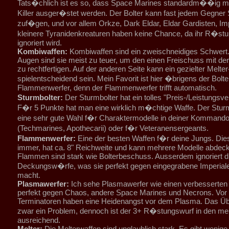
Tats�chlich ist es so, dass Space Marines standardm��ig m
Killer ausger�stet werden. Der Bolter kann fast jedem Gegner
zuf�gen, und vor allem Orkze, Dark Eldar, Eldar Gardisten, Im
kleinere Tyranidenkreaturen haben keine Chance, da ihr R�st
ignoriert wird.
Kombiwaffen:
Kombiwaffen sind ein zweischneidiges Schwert.
Augen sind sie meist zu teuer, um den einen Freischuss mit der
zu rechtfertigen. Auf der anderen Seite kann ein gezielter Melt
spielentscheidend sein. Mein Favorit ist hier �brigens der Bolte
Flammenwerfer, denn der Flammenwerfer trifft automatisch.
Sturmbolter:
Der Sturmbolter hat ein tolles "Preis-/Leistungsve
F�r 5 Punkte hat man eine wirklich m�chtige Waffe. Der Sturmb
eine sehr gute Wahl f�r Charaktermodelle in deiner Kommando
(Techmarines, Apothecarii) oder f�r Veteranensergeants.
Flammenwerfer:
Eine der besten Waffen f�r deine Jungs. Diese
immer, hat ca. 8" Reichweite und kann mehrere Modelle abdeck
Flammen sind stark wie Bolterbeschuss. Ausserdem ignoriert 
Deckungsw�rfe, was sie perfekt gegen eingegrabene Imperiale
macht.
Plasmawerfer:
Ich sehe Plasmawerfer wie einen verbesserten Bo
perfekt gegen Chaos, andere Space Marines und Necrons. Vor 
Terminatoren haben eine Heidenangst vor dem Plasma. Das Übe
zwar ein Problem, dennoch ist der 3+ R�stungswurf in den me
ausreichend.
Melter:
Die Melterwaffen sind unglaublich stark. Es gibt wenige