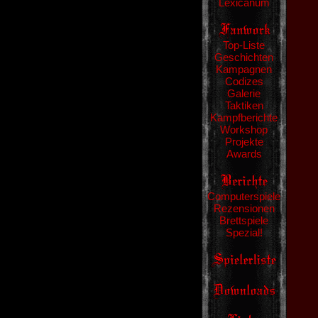
Lexicanum
Top-Liste
Geschichten
Kampagnen
Codizes
Galerie
Taktiken
Kampfberichte
Workshop
Projekte
Awards
Computerspiele
Rezensionen
Brettspiele
Spezial!