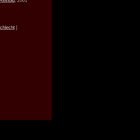
Reinold
, 2001
chlecht
]