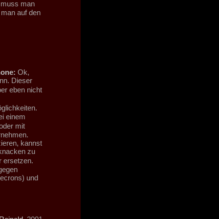
s muss man
n man auf den
none:
Ok,
nn. Dieser
er eben nicht
lichkeiten.
ei einem
oder mit
rnehmen.
ieren, kannst
 knacken zu
 ersetzen.
gegen
Necrons) und