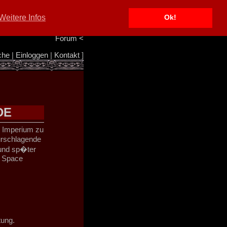
Portal
<
Weitere Infos
Ok!
Info/Impressum
<
Team
<
Forum
<
che
|
Einloggen
|
Kontakt
]
DE
s Imperium zu
durschlagende
n und sp�ter
r Space
tung.