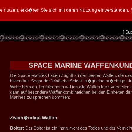
 nutzen, erkl�ren Sie sich mit deren Nutzung einverstanden.
[
Su
SPACE MARINE WAFFENKUN
Die Space Marines haben Zugriff zu den besten Waffen, die da
bieten hat. Sogar der "einfache Soldat" tr�gt eine m�chtige, 
Waffe bei sich. Im folgenden will ich alle Waffen kurz vorstelle
dann auf besondere Waffenkombinationen bei den Einheiten de
Marines zu sprechen kommen:
Zweih�ndige Waffen
Bolter:
Der Bolter ist ein Instrument des Todes und der Vernich