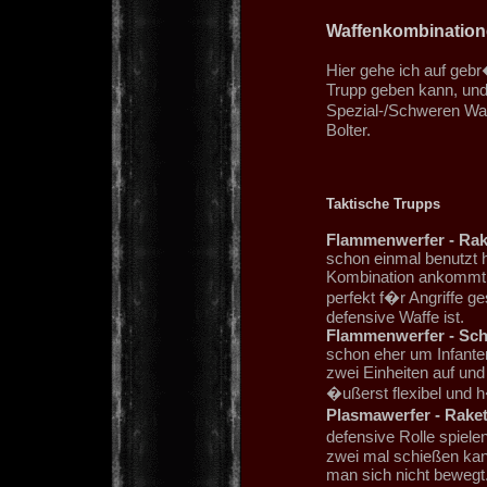
Waffenkombination
Hier gehe ich auf geb
Trupp geben kann, und
Spezial-/Schweren Waf
Bolter.
Taktische Trupps
Flammenwerfer - Rak
schon einmal benutzt h
Kombination ankommt. L
perfekt f�r Angriffe g
defensive Waffe ist.
Flammenwerfer - Sch
schon eher um Infanter
zwei Einheiten auf und
�ußerst flexibel und h
Plasmawerfer - Rake
defensive Rolle spiele
zwei mal schießen kan
man sich nicht bewegt