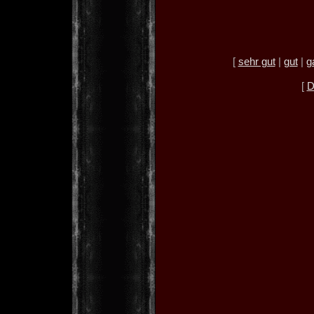
[
sehr gut
|
gut
|
g
[
D