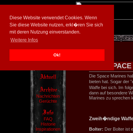
Diese Website verwendet Cookies. Wenn
Sie diese Website nutzen, erkl�ren Sie sich
mit deren Nutzung einverstanden.
[
605026/M3
]
Weitere Infos
Ok!
SPACE
Die Space Marines hab
bieten hat. Sogar der 
Waffe bei sich. Im folg
dann auf besondere Wa
Nachrichten
Marines zu sprechen
Gerüchte
Zweih�ndige Waff
FAQ
Historie
Inspirationen
Bolter:
Der Bolter ist 