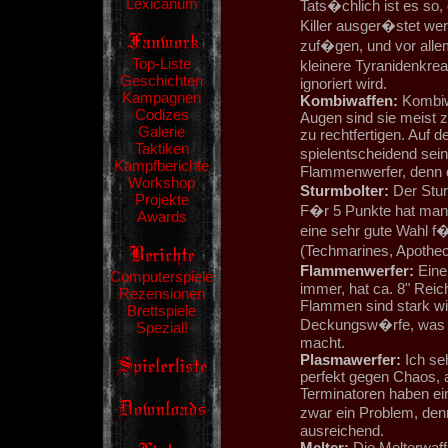
Lexicanum
Tats�chlich ist es s
Killer ausger�stet we
zuf�gen, und vor allem
Top-Liste
kleinere Tyranidenkre
Geschichten
ignoriert wird.
Kampagnen
Kombiwaffen:
Kombiwa
Codizes
Augen sind sie meist z
Galerie
zu rechtfertigen. Auf 
Taktiken
spielentscheidend sein.
Kampfberichte
Flammenwerfer, denn d
Workshop
Sturmbolter:
Der Sturm
Projekte
F�r 5 Punkte hat man 
Awards
eine sehr gute Wahl f
(Techmarines, Apothec
Flammenwerfer:
Eine 
Computerspiele
immer, hat ca. 8" Rei
Rezensionen
Flammen sind stark wi
Brettspiele
Deckungsw�rfe, was si
Spezial!
macht.
Plasmawerfer:
Ich seh
perfekt gegen Chaos, 
Terminatoren haben ei
zwar ein Problem, den
ausreichend.
Melter:
Die Melterwaffe