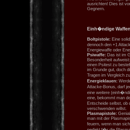
ausrichten! Dies ist v
Gegnern.
Einh�ndige Waffe
Boltpistole:
Eine solid
dennoch den +1 Attack
Energiewaffe oder Ener
Psiwaffe:
Das ist im G
Besonderheit aufweist:
einen Psitest zu besteh
im Grunde gut, doch d
Tragen im Vergleich 
Energieklauen:
Werde
Attacke-Bonus, darf 
eine weitere (einh�ndi
eine, bekommt man de
Entscheide selbst, ob
verschwenden willst.
Plasmapistole:
Genial
man mit der Plasmapis
feuern, wenn man sich
perfekt f�r die Plasma