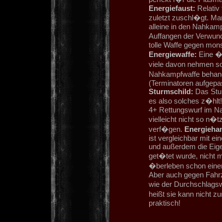
Energiefaust:
Relativ 
zuletzt zuschl�gt. Man
alleine in den Nahkam
Auffangen der Verwundu
tolle Waffe gegen mon
Energiewaffe:
Eine �u
viele davon nehmen so
Nahkampfwaffe behand
(Terminatoren aufgepass
Sturmschild:
Das Stur
es also solches z�hlt
4+ Rettungswurf im Na
vielleicht nicht so n�
verf�gen.
Energieha
ist vergleichbar mit ei
und außerdem die Eige
get�tet wurde, nicht m
�berleben schon einen
Aber auch gegen Fahrz
wie der Durchschlagswu
heißt sie kann nicht 
praktisch!