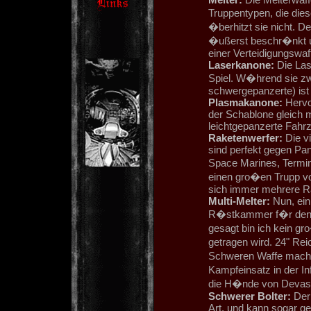
Truppentypen, die die
�berhitzt sie nicht. De
�ußerst beschr�nkt un
einer Verteidigungswaf
Laserkanone:
Die Las
Spiel. W�hrend sie zwa
schwergepanzerte) ist
Plasmakanone:
Hervor
der Schablone gleich m
leichtgepanzerte Fahr
Raketenwerfer:
Die vi
sind perfekt gegen Pa
Space Marines, Termi
einen gro�en Trupp vo
sich immer mehrere Ra
Multi-Melter:
Nun, eini
R�stkammer f�r den S
gesagt bin ich kein g
getragen wird. 24" Rei
Schweren Waffe macht 
Kampfeinsatz in der In
die H�nde von Devast
Schwerer Bolter:
Der 
Art, und kann sogar g