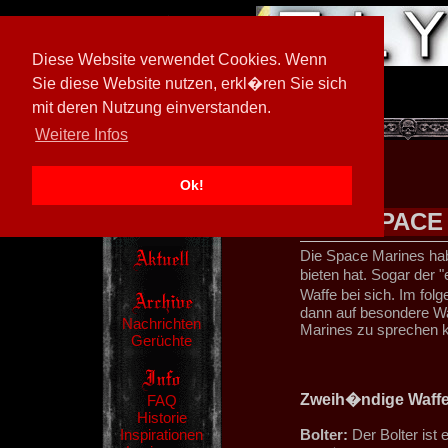
Diese Website verwendet Cookies. Wenn
Sie diese Website nutzen, erkl�ren Sie sich
mit deren Nutzung einverstanden.
[
605026/M3
]
Weitere Infos
Ok!
SPACE
Die Space Marines hab
bieten hat. Sogar der 
Waffe bei sich. Im folg
dann auf besondere Wa
Nachrichten
Marines zu sprechen
Gerüchte
Zweih�ndige Waff
FAQ
Historie
Inspirationen
Bolter:
Der Bolter ist 