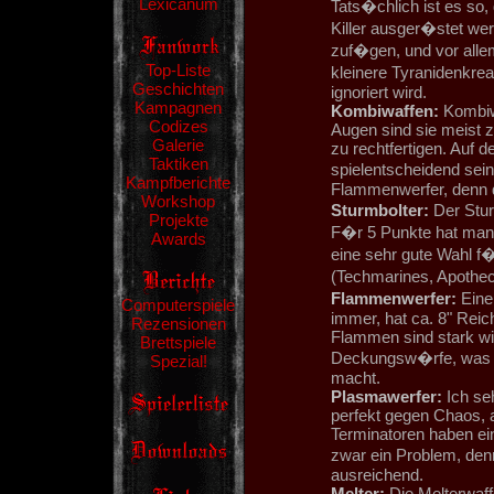
Lexicanum
Tats�chlich ist es s
Killer ausger�stet we
zuf�gen, und vor allem
Top-Liste
kleinere Tyranidenkre
Geschichten
ignoriert wird.
Kampagnen
Kombiwaffen:
Kombiwa
Codizes
Augen sind sie meist z
Galerie
zu rechtfertigen. Auf 
Taktiken
spielentscheidend sein.
Kampfberichte
Flammenwerfer, denn d
Workshop
Sturmbolter:
Der Sturm
Projekte
F�r 5 Punkte hat man 
Awards
eine sehr gute Wahl f
(Techmarines, Apothec
Flammenwerfer:
Eine 
Computerspiele
immer, hat ca. 8" Rei
Rezensionen
Flammen sind stark wi
Brettspiele
Deckungsw�rfe, was si
Spezial!
macht.
Plasmawerfer:
Ich seh
perfekt gegen Chaos, 
Terminatoren haben ei
zwar ein Problem, den
ausreichend.
Melter:
Die Melterwaffe