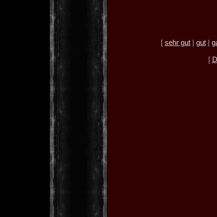
[
sehr gut
|
gut
|
g
[
D