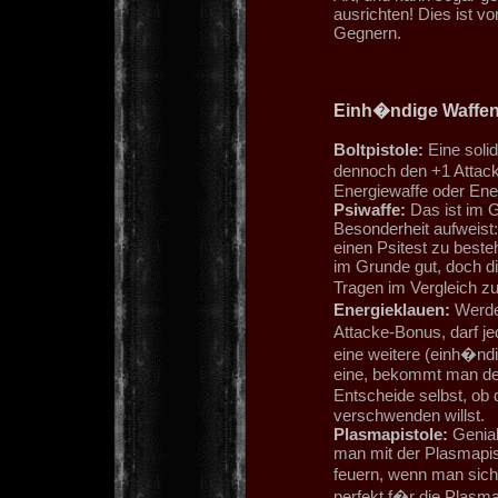
ausrichten! Dies ist v
Gegnern.
Einh�ndige Waffe
Boltpistole:
Eine solid
dennoch den +1 Attack
Energiewaffe oder Ener
Psiwaffe:
Das ist im G
Besonderheit aufweist:
einen Psitest zu besteh
im Grunde gut, doch d
Tragen im Vergleich 
Energieklauen:
Werde
Attacke-Bonus, darf 
eine weitere (einh�ndi
eine, bekommt man de
Entscheide selbst, ob
verschwenden willst.
Plasmapistole:
Genial
man mit der Plasmapis
feuern, wenn man sich
perfekt f�r die Plasma