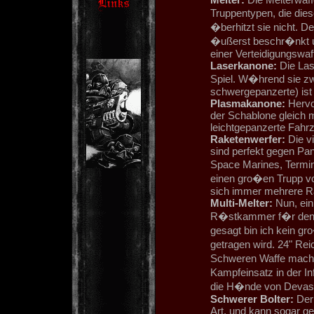
Truppentypen, die die
�berhitzt sie nicht. De
�ußerst beschr�nkt un
einer Verteidigungswaf
Laserkanone:
Die Las
Spiel. W�hrend sie zwa
schwergepanzerte) ist
Plasmakanone:
Hervor
der Schablone gleich m
leichtgepanzerte Fahr
Raketenwerfer:
Die vi
sind perfekt gegen Pa
Space Marines, Termi
einen gro�en Trupp vo
sich immer mehrere Ra
Multi-Melter:
Nun, eini
R�stkammer f�r den S
gesagt bin ich kein g
getragen wird. 24" Rei
Schweren Waffe macht 
Kampfeinsatz in der In
die H�nde von Devast
Schwerer Bolter:
Der 
Art, und kann sogar g