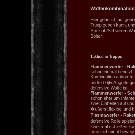
Waffenkombination
Hier gehe ich auf geb
Trupp geben kann, und
Spezial-/Schweren Waf
Bolter.
Taktische Trupps
Flammenwerfer - Rak
schon einmal benutzt h
Kombination ankommt. L
perfekt f�r Angriffe g
defensive Waffe ist.
Flammenwerfer - Sch
schon eher um Infanter
zwei Einheiten auf und
�ußerst flexibel und h
Plasmawerfer - Rake
defensive Rolle spiele
zwei mal schießen kan
man sich nicht bewegt