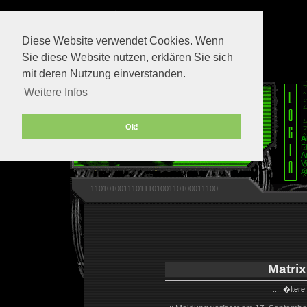
Diese Website verwendet Cookies. Wenn
Sie diese Website nutzen, erklären Sie sich
mit deren Nutzung einverstanden.
Weitere Infos
Ok!
A
F
A
V
A
1101010011101110100110100011100
Matrix
..::
�ltere