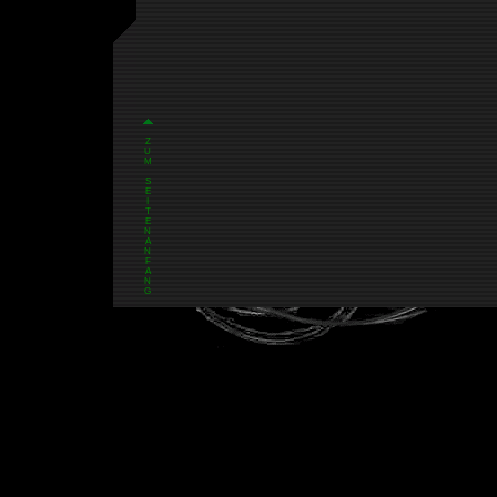
Z
U
M
S
E
I
T
E
N
A
N
F
A
N
G