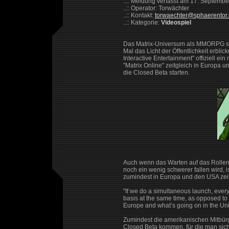
..:: Meldung verfasst am 17. Septemb
..:: Operator: Torwächter
..:: Kontakt:
torwaechter@sphaerentor
..:: Kategorie:
Videospiel
Das Matrix-Universum als MMORPG sol
Mal das Licht der Öffentlichkeit erbl
Interactive Entertainment" offiziell e
"Matrix Online" zeitgleich in Europa 
die Closed Beta starten.
Auch wenn das Warten auf das Rollens
noch ein wenig schwerer fallen wird, i
zumindest in Europa und den USA zeit
"If we do a simultaneous launch, ever
basis at the same time, as opposed to
Europe and what’s going on in the Uni
Zumindest die amerikanischen Mitbür
Closed Beta kommen, für die man sic