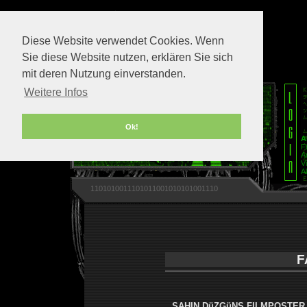
Diese Website verwendet Cookies. Wenn
Sie diese Website nutzen, erklären Sie sich
mit deren Nutzung einverstanden.
Weitere Infos
Ok!
A
F
A
V
A
1101010011101011001010101001110
F
SAHIN DüZGüNS FILMPOSTER