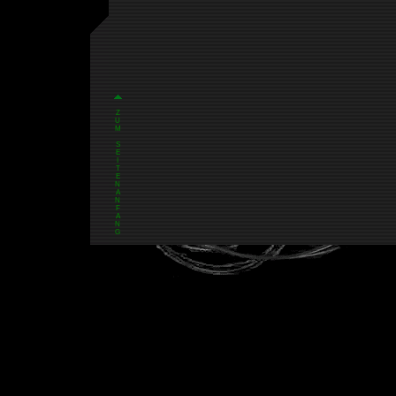
Z
U
M
S
E
I
T
E
N
A
N
F
A
N
G