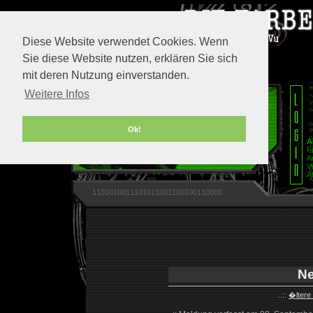
Diese Website verwendet Cookies. Wenn
Sie diese Website nutzen, erklären Sie sich
mit deren Nutzung einverstanden.
Weitere Infos
Ok!
A
F
A
V
A
1101010011101011001100100110000
Ne
..::
�ltere