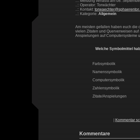
..:: Meldung verfasst am 08. Septemb
..:: Operator: Torwächter
..:: Kontakt:
torwaechter@sphaerentor
..:: Kategorie:
Allgemein
Am meisten gefallen haben euch die of
vielen Zitaten und Querverweisen au
Anspielungen auf Computersysteme und
Welche Symbolmittel habe
Farbsymbolik
Namenssymbolik
Computersymbolik
Zahlensymbolik
Zitate/Anspielungen
|
Kommentar sc
Kommentare