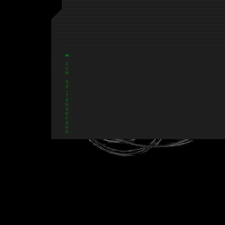
Z
U
M
S
E
I
T
E
N
A
N
F
A
N
G