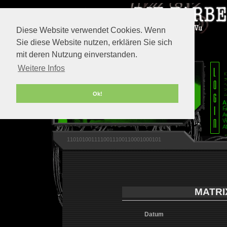
Diese Website verwendet Cookies. Wenn
Sie diese Website nutzen, erklären Sie sich
mit deren Nutzung einverstanden.
Weitere Infos
Ok!
A
F
A
V
A
1101010011110011100110001000101
MATRI
Datum