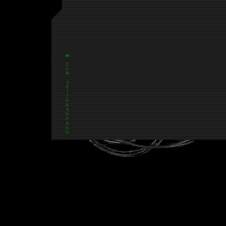
Z
U
M
S
E
I
T
E
N
A
N
F
A
N
G