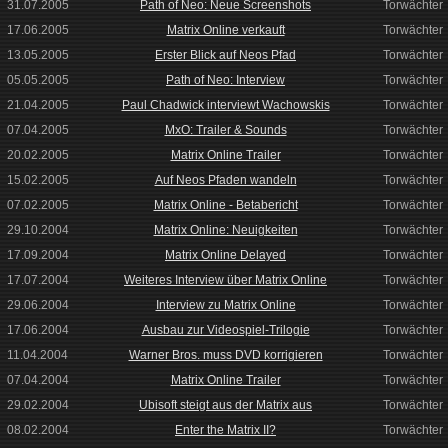
31.07.2005
Path of Neo: Neue Screenshots
Torwächter
17.06.2005
Matrix Online verkauft
Torwächter
13.05.2005
Erster Blick auf Neos Pfad
Torwächter
05.05.2005
Path of Neo: Interview
Torwächter
21.04.2005
Paul Chadwick interviewt Wachowskis
Torwächter
07.04.2005
MxO: Trailer & Sounds
Torwächter
20.02.2005
Matrix Online Trailer
Torwächter
15.02.2005
Auf Neos Pfaden wandeln
Torwächter
07.02.2005
Matrix Online - Betabericht
Torwächter
29.10.2004
Matrix Online: Neuigkeiten
Torwächter
17.09.2004
Matrix Online Delayed
Torwächter
17.07.2004
Weiteres Interview über Matrix Online
Torwächter
29.06.2004
Interview zu Matrix Online
Torwächter
17.06.2004
Ausbau zur Videospiel-Trilogie
Torwächter
11.04.2004
Warner Bros. muss DVD korrigieren
Torwächter
07.04.2004
Matrix Online Trailer
Torwächter
29.02.2004
Ubisoft steigt aus der Matrix aus
Torwächter
08.02.2004
Enter the Matrix II?
Torwächter