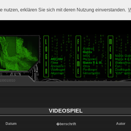
 nutzen, erklären Sie sich mit deren Nutzung einverstanden.
W
Analyse
Matrix
Infos
Matrix Gale
ARCHIV
Personen
Matrix II & I
Filme
Matrix II & III
Wallpapers
Animatrix
Infos
Fun
Videospiel
Personen
Downloads
Allgemein
Filmarbeiten
"EtM" Video
100010010
VIDEOSPIEL
Datum
Autor
�berschrift