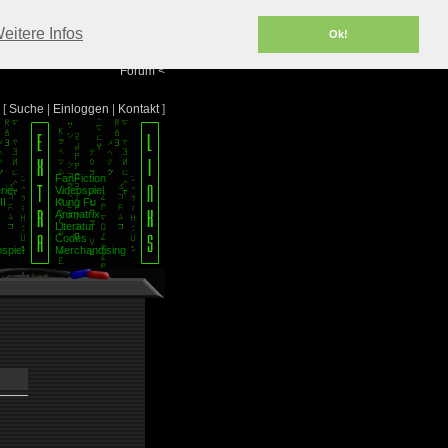
Portal
<
eitere Infos
Ok!
Info/Impressum
<
Team
<
Forum
<
[
Suche
|
Einloggen
|
Kontakt
]
FanFiction
rie
Videospiel
II
Kung Fu
Animatrix
Literatur
Codes
spiel
Merchandising