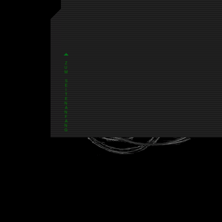
Z
U
M
S
E
I
T
E
N
A
N
F
A
N
G