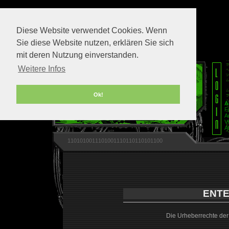
Diese Website verwendet Cookies. Wenn
Sie diese Website nutzen, erklären Sie sich
mit deren Nutzung einverstanden.
Weitere Infos
Ok!
A
F
A
V
A
1101010011101001110110110101100
ENTE
Die Urheberrechte der 