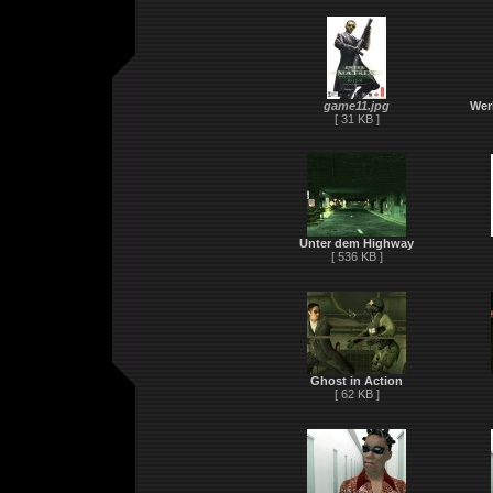
game11.jpg
Wer
[ 31 KB ]
Unter dem Highway
[ 536 KB ]
Ghost in Action
[ 62 KB ]