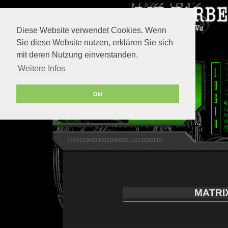
Diese Website verwendet Cookies. Wenn
Sie diese Website nutzen, erklären Sie sich
mit deren Nutzung einverstanden.
Weitere Infos
Ok!
A
F
A
V
A
1101010011101100000011011010110
MATRIX