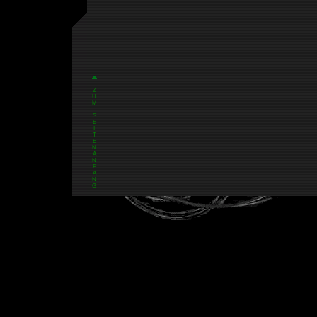
Z
U
M
S
E
I
T
E
N
A
N
F
A
N
G