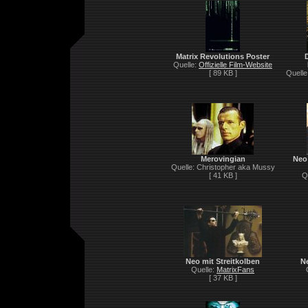
Matrix Revolutions Poster
Quelle:
Offizielle Film-Website
[ 89 KB ]
Quelle
Merovingian
Neo
Quelle: Christopher aka Mussy
[ 41 KB ]
Q
Neo mit Streitkolben
N
Quelle:
MatrixFans
[ 37 KB ]