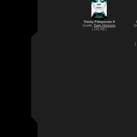
Trinity Filmposter II
Quelle:
Dark Horizons
Qu
[ 141 KB ]
[