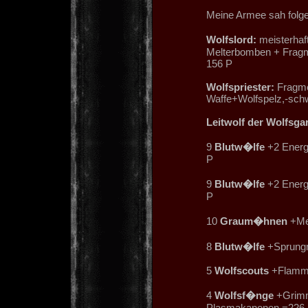
Meine Armee sah folge
Wolfslord:
meisterhaft
Melterbomben + Fragm
156 P
Wolfspriester:
Fragme
Waffe+Wolfspelz,-sch
Leitwolf der Wolfsga
9
Blutw�lfe
+2 Energ
P
9
Blutw�lfe
+2 Energ
P
10
Graum�hnen
+Mel
8
Blutw�lfe
+Sprungm
5
Wolfscouts
+Flamme
4
Wolfsf�nge
+Grimm
Plasmakanonen =226