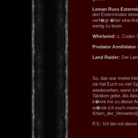
Leman Russ Extermin
den Exterminator einset
verf�gt �ber eine Anti
wenig zu teuer.
Whirlwind:
s. Codex 
Predator Annihilator
Land Raider:
Der Land
So, das war meine kle
sie hat Euch so viel S
wiedersehen, wenn ich
Taktiken gebe. Als Abs
k�nnt mir zu dieser Ar
w�rde ich euch meine
Kharn_der_Verraeter
P.S.: Ich bin mit diese