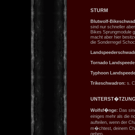
STURM
Blutwolf-Bikeschwad
sind nur schneller aber
Bikes Sprungmodule ge
macht aber hier besit
die Sonderregel Schoc
Landspeederschwad
Tornado Landspeede
Typhoon Landspeede
Trikeschwadron:
s. C
UNTERST�TZUN
Wolfsf�nge:
Das sind
einiges mehr als die n
aufteilen, wenn der C
m�chtest, deinem Cha
geben.