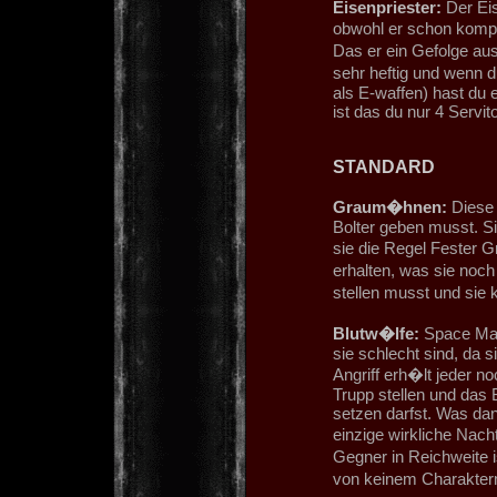
Eisenpriester:
Der Eis
obwohl er schon komple
Das er ein Gefolge aus
sehr heftig und wenn 
als E-waffen) hast du e
ist das du nur 4 Servi
STANDARD
Graum�hnen:
Diese 
Bolter geben musst. Si
sie die Regel Fester G
erhalten, was sie noch
stellen musst und sie
Blutw�lfe:
Space Mar
sie schlecht sind, da
Angriff erh�lt jeder n
Trupp stellen und das 
setzen darfst. Was dan
einzige wirkliche Nach
Gegner in Reichweite
von keinem Charakter