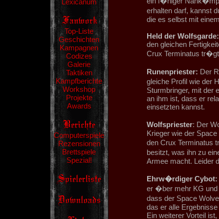
ein f�higer Nahk�mpf
Lexicanum
erhalten darf, kannst
die es selbst mit ein
Top-Liste
Held der Wolfsgarde:
Geschichten
den gleichen Fertigkei
Kampagnen
Crux Terminatus tr�gt 
Codizes
Galerie
Runenpriester:
Der Ru
Taktiken
Kampfberichte
gleiche Profil wie der 
Workshop
Sturmbringer, mit der 
Projekte
an ihm ist, dass er rel
Awards
einsetzten kannst.
Wolfspriester
: Der Wo
Krieger wie der Space 
Computerspiele
den Crux Terminatus tr
Rezensionen
Brettspiele
besitzt, was ihn zu e
Spezial!
Armee macht. Leider da
Ehrw�rdiger Cybot:
er �ber mehr KG und B
dass der Space Wolves
das er alle Ergebnisse
Ein weiterer Vorteil ist