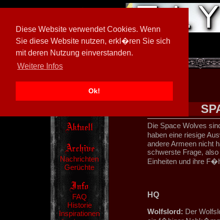
Diese Website verwendet Cookies. Wenn
Sie diese Website nutzen, erkl�ren Sie sich
mit deren Nutzung einverstanden.
[
605026/M3
]
Weitere Infos
Ok!
SP
Die Space Wolves sin
haben eine riesige Au
andere Armeen nicht ha
schwerste Frage, also 
Nachrichten
Einheiten und ihre F�h
Gerüchte
HQ
FAQ
Historie
Wolfslord:
Der Wolfsl
Inspirationen