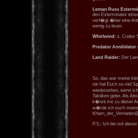
Leman Russ Extermin
den Exterminator einset
verf�gt �ber eine Anti
wenig zu teuer.
Whirlwind:
s. Codex 
Predator Annihilator
Land Raider:
Der Land
So, das war meine kle
sie hat Euch so viel S
wiedersehen, wenn ich
Taktiken gebe. Als Abs
k�nnt mir zu dieser Ar
w�rde ich euch meine
Kharn_der_Verraeter
P.S.: Ich bin mit diese