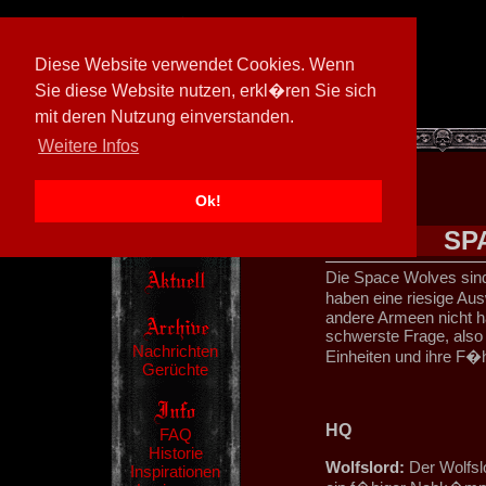
Diese Website verwendet Cookies. Wenn
Sie diese Website nutzen, erkl�ren Sie sich
mit deren Nutzung einverstanden.
[
602026/M3
]
Weitere Infos
Ok!
SP
Die Space Wolves sin
haben eine riesige Au
andere Armeen nicht ha
schwerste Frage, also 
Nachrichten
Einheiten und ihre F�h
Gerüchte
HQ
FAQ
Historie
Wolfslord:
Der Wolfsl
Inspirationen