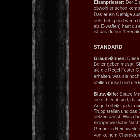
Eisenpriester:
Der Eis
obwohl er schon komple
Das er ein Gefolge aus
sehr heftig und wenn 
als E-waffen) hast du e
ist das du nur 4 Servi
STANDARD
Graum�hnen:
Diese 
Bolter geben musst. Si
sie die Regel Fester G
erhalten, was sie noch
stellen musst und sie
Blutw�lfe:
Space Mar
sie schlecht sind, da
Angriff erh�lt jeder n
Trupp stellen und das 
setzen darfst. Was dan
einzige wirkliche Nach
Gegner in Reichweite
von keinem Charakter