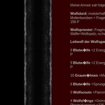
Meine Armee sah folge
Wolfslord:
meisterhaft
Melterbomben + Fragm
156 P
Wolfspriester:
Fragme
Waffe+Wolfspelz,-sch
Leitwolf der Wolfsga
9
Blutw�lfe
+2 Energ
P
9
Blutw�lfe
+2 Energ
P
10
Graum�hnen
+Mel
8
Blutw�lfe
+Sprungm
5
Wolfscouts
+Flamme
4
Wolfsf�nge
+Grimm
Plasmakanonen =226