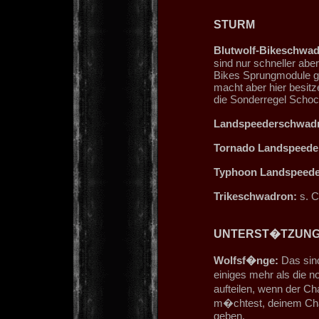
STURM
Blutwolf-Bikeschwad
sind nur schneller aber
Bikes Sprungmodule ge
macht aber hier besit
die Sonderregel Schoc
Landspeederschwad
Tornado Landspeede
Typhoon Landspeede
Trikeschwadron:
s. C
UNTERST�TZUN
Wolfsf�nge:
Das sind
einiges mehr als die n
aufteilen, wenn der C
m�chtest, deinem Cha
geben.