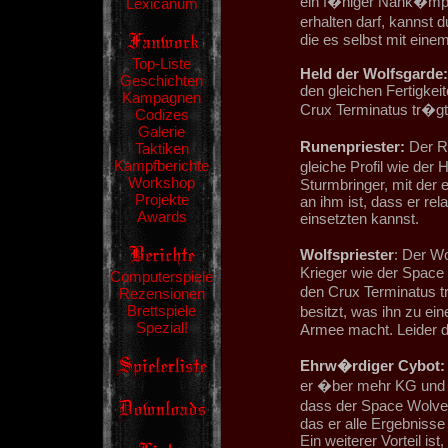
ein f�higer Nahk�mpf
Lexicanum
erhalten darf, kannst
die es selbst mit ein
Top-Liste
Held der Wolfsgarde:
Geschichten
den gleichen Fertigkei
Kampagnen
Crux Terminatus tr�gt 
Codizes
Galerie
Runenpriester:
Der Ru
Taktiken
Kampfberichte
gleiche Profil wie der 
Workshop
Sturmbringer, mit der 
Projekte
an ihm ist, dass er rel
Awards
einsetzten kannst.
Wolfspriester
: Der Wo
Krieger wie der Space 
Computerspiele
den Crux Terminatus tr
Rezensionen
Brettspiele
besitzt, was ihn zu e
Spezial!
Armee macht. Leider da
Ehrw�rdiger Cybot:
er �ber mehr KG und B
dass der Space Wolves
das er alle Ergebnisse
Ein weiterer Vorteil ist