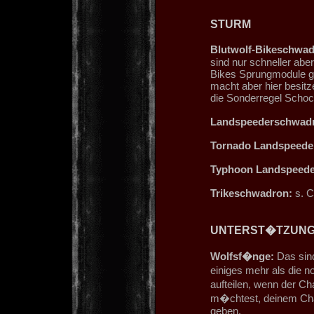
STURM
Blutwolf-Bikeschwad
sind nur schneller aber
Bikes Sprungmodule ge
macht aber hier besit
die Sonderregel Schoc
Landspeederschwad
Tornado Landspeede
Typhoon Landspeede
Trikeschwadron:
s. C
UNTERST�TZUN
Wolfsf�nge:
Das sind
einiges mehr als die n
aufteilen, wenn der C
m�chtest, deinem Cha
geben.