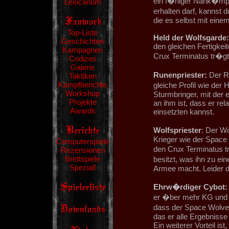
ein f�higer Nahk�mpf
Lexicanum
erhalten darf, kannst
die es selbst mit ein
Top-Liste
Held der Wolfsgarde:
Geschichten
den gleichen Fertigkei
Kampagnen
Crux Terminatus tr�gt 
Codizes
Galerie
Runenpriester:
Der Ru
Taktiken
Kampfberichte
gleiche Profil wie der 
Workshop
Sturmbringer, mit der 
Projekte
an ihm ist, dass er rel
Awards
einsetzten kannst.
Wolfspriester
: Der Wo
Krieger wie der Space 
Computerspiele
den Crux Terminatus tr
Rezensionen
Brettspiele
besitzt, was ihn zu e
Spezial!
Armee macht. Leider da
Ehrw�rdiger Cybot:
er �ber mehr KG und B
dass der Space Wolves
das er alle Ergebnisse
Ein weiterer Vorteil ist