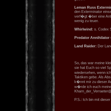
Leman Russ Extermin
den Exterminator einset
verf�gt �ber eine Anti
wenig zu teuer.
Whirlwind:
s. Codex 
Predator Annihilator
Land Raider:
Der Land
So, das war meine kle
sie hat Euch so viel S
wiedersehen, wenn ich
Taktiken gebe. Als Abs
k�nnt mir zu dieser Ar
w�rde ich euch meine
Kharn_der_Verraeter
P.S.: Ich bin mit diese