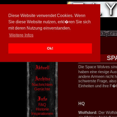
Diese Website verwendet Cookies. Wenn
Sie diese Website nutzen, erkl�ren Sie sich
mit deren Nutzung einverstanden.
[
605026/M3
]
Weitere Infos
Ok!
SP
Die Space Wolves sin
haben eine riesige Au
andere Armeen nicht ha
schwerste Frage, also 
Nachrichten
Einheiten und ihre F�h
Gerüchte
HQ
FAQ
Historie
Wolfslord:
Der Wolfsl
Inspirationen