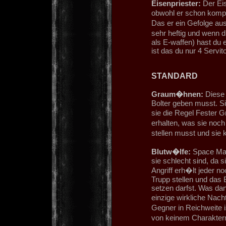
Eisenpriester:
Der Eis
obwohl er schon komple
Das er ein Gefolge aus
sehr heftig und wenn 
als E-waffen) hast du e
ist das du nur 4 Servi
STANDARD
Graum�hnen:
Diese 
Bolter geben musst. Si
sie die Regel Fester G
erhalten, was sie noch
stellen musst und sie
Blutw�lfe:
Space Mar
sie schlecht sind, da
Angriff erh�lt jeder n
Trupp stellen und das 
setzen darfst. Was dan
einzige wirkliche Nach
Gegner in Reichweite
von keinem Charakter