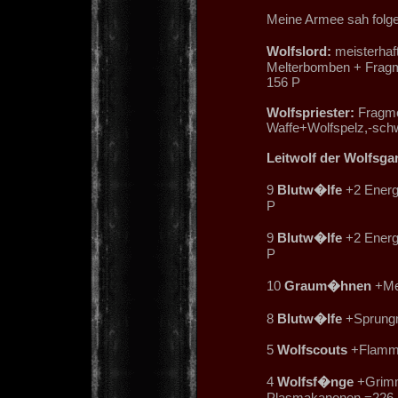
Meine Armee sah folge
Wolfslord:
meisterhaft
Melterbomben + Fragm
156 P
Wolfspriester:
Fragme
Waffe+Wolfspelz,-sch
Leitwolf der Wolfsga
9
Blutw�lfe
+2 Energ
P
9
Blutw�lfe
+2 Energ
P
10
Graum�hnen
+Mel
8
Blutw�lfe
+Sprungm
5
Wolfscouts
+Flamme
4
Wolfsf�nge
+Grimm
Plasmakanonen =226