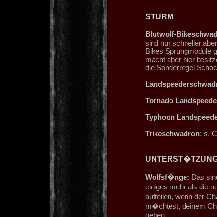
STURM
Blutwolf-Bikeschwad
sind nur schneller aber
Bikes Sprungmodule ge
macht aber hier besit
die Sonderregel Schoc
Landspeederschwad
Tornado Landspeede
Typhoon Landspeede
Trikeschwadron:
s. C
UNTERST�TZUN
Wolfsf�nge:
Das sind
einiges mehr als die n
aufteilen, wenn der C
m�chtest, deinem Cha
geben.