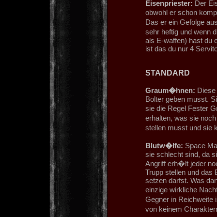
Eisenpriester:
Der Eis
obwohl er schon komple
Das er ein Gefolge aus
sehr heftig und wenn 
als E-waffen) hast du e
ist das du nur 4 Servi
STANDARD
Graum�hnen:
Diese 
Bolter geben musst. Si
sie die Regel Fester G
erhalten, was sie noch
stellen musst und sie
Blutw�lfe:
Space Mar
sie schlecht sind, da
Angriff erh�lt jeder n
Trupp stellen und das 
setzen darfst. Was dan
einzige wirkliche Nach
Gegner in Reichweite
von keinem Charakter