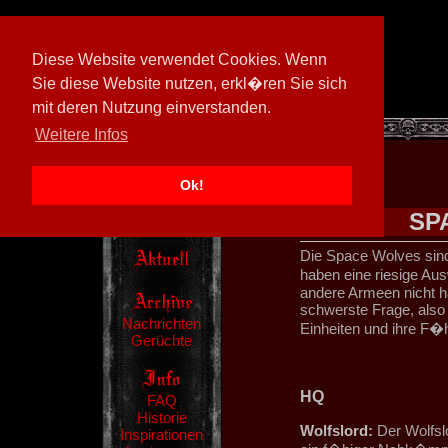
Diese Website verwendet Cookies. Wenn
Sie diese Website nutzen, erkl�ren Sie sich
mit deren Nutzung einverstanden.
[
600026/M3
]
Weitere Infos
Ok!
SP
Die Space Wolves sin
haben eine riesige Au
andere Armeen nicht ha
schwerste Frage, also 
Nachrichten
Einheiten und ihre F�h
Gerüchte
HQ
FAQ
Historie
Wolfslord:
Der Wolfsl
Inspirationen