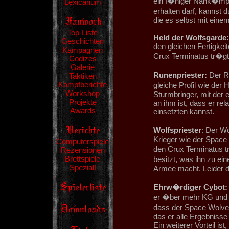
ein f�higer Nahk�mpf
Lexicanum
erhalten darf, kannst
die es selbst mit ein
Top-Liste
Held der Wolfsgarde:
Geschichten
den gleichen Fertigkei
Kampagnen
Crux Terminatus tr�gt 
Codizes
Galerie
Runenpriester:
Der Ru
Taktiken
Kampfberichte
gleiche Profil wie der 
Workshop
Sturmbringer, mit der 
Projekte
an ihm ist, dass er rel
Awards
einsetzten kannst.
Wolfspriester
: Der Wo
Krieger wie der Space 
Computerspiele
den Crux Terminatus tr
Rezensionen
Brettspiele
besitzt, was ihn zu e
Spezial!
Armee macht. Leider da
Ehrw�rdiger Cybot:
er �ber mehr KG und B
dass der Space Wolves
das er alle Ergebnisse
Ein weiterer Vorteil ist