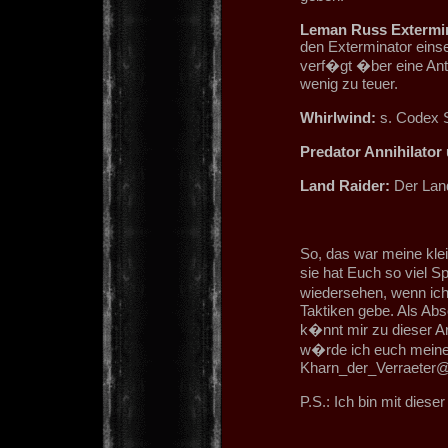
Leman Russ Extermin
den Exterminator einset
verf�gt �ber eine Anti
wenig zu teuer.
Whirlwind:
s. Codex 
Predator Annihilator
Land Raider:
Der Land
So, das war meine kle
sie hat Euch so viel S
wiedersehen, wenn ich
Taktiken gebe. Als Abs
k�nnt mir zu dieser Ar
w�rde ich euch meine
Kharn_der_Verraeter
P.S.: Ich bin mit diese