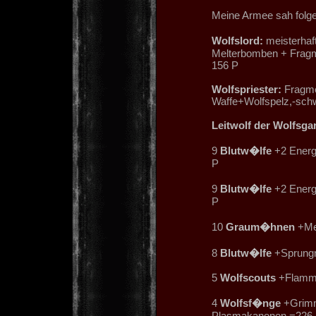
Meine Armee sah folge
Wolfslord:
meisterhaft
Melterbomben + Fragm
156 P
Wolfspriester:
Fragme
Waffe+Wolfspelz,-sch
Leitwolf der Wolfsga
9
Blutw�lfe
+2 Energ
P
9
Blutw�lfe
+2 Energ
P
10
Graum�hnen
+Mel
8
Blutw�lfe
+Sprungm
5
Wolfscouts
+Flamme
4
Wolfsf�nge
+Grimm
Plasmakanonen =226