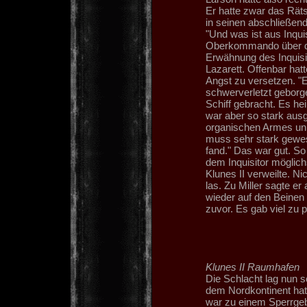
Er hatte zwar das Räts
in seinen abschließend
"Und was ist aus Inqu
Oberkommando über die
Erwähnung des Inquisito
Lazarett. Offenbar ha
Angst zu versetzen. "Er
schwerverletzt geborg
Schiff gebracht. Es he
war aber so stark ausg
organischen Armes unm
muss sehr stark gewese
fand." Das war gut. So
dem Inquisitor möglic
Klunes II verweilte. N
las. Zu Miller sagte er
wieder auf den Beinen i
zuvor. Es gab viel zu 
Klunes II Raumhafen
Die Schlacht lag nun 
dem Nordkontinent hatt
war zu einem Sperrgeb