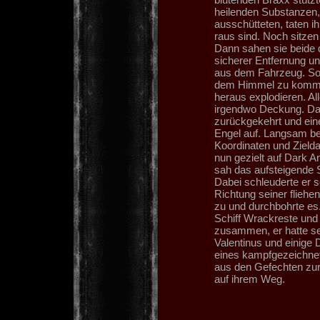
heilenden Substanzen,
ausschütteten, taten ih
raus sind. Noch sitze
Dann sahen sie beide 
sicherer Entfernung u
aus dem Fahrzeug. Sofo
dem Himmel zu kommen 
heraus explodieren. A
irgendwo Deckung. Das
zurückgekehrt und eine
Engel auf. Langsam be
Koordinaten und Zield
nun gezielt auf Dark A
sah das aufsteigende S
Dabei schleuderte er s
Richtung seiner flieh
zu und durchbohrte es.
Schiff Wrackreste und
zusammen, er hatte se
Valentinus und einige 
eines kampfgezeichnet
aus den Gefechten zurü
auf ihrem Weg.