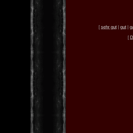
[
sehr gut
|
gut
|
g
[
D