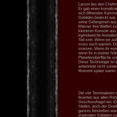
Larson lies den Chefer
Er gab einen komplizie
sich öffnenden Kamme
Gebilden bedeckt war. 
seine Gefangenen auch
Männer ihre Waffen zu
kleineren Konsole aus s
irgendwelche Anstalten
Tod sein. Wenn wir auf 
muss euch warnen. Dor
müssen. Wenn ihr eure
wenn ihr in meiner Näh
Planetenoberfläche und
Diese Technologie ist äu
antwortete nicht sonde
Moment später waren 
Die vier Terminatoren 
feuerten aus allen Ro
Geschosshagel ein. Ein
Stellen, doch der Deat
ganzes Bestreben war 
imperialen Soldaten z