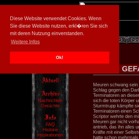
Diese Website verwendet Cookies. Wenn
Sie diese Website nutzen, erkl�ren Sie sich
mit deren Nutzung einverstanden.
[
600026/M3
]
Weitere Infos
Ok!
GEF
Meuren schwang sein E
Schlag gegen den Dark 
Terminatoren an dieser
Nachrichten
sich die toten Körper 
Gerüchte
Sturmtrupp kämpfte sic
Terminatoren einen Sc
Scriptor wehrte den mö
Meuren gar nicht vorha
FAQ
antrieb, das ihn alles 
Historie
Kräfte mit einer Selbs
Inspirationen
hatte schon mehrmals 