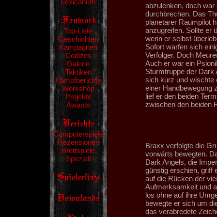
Lexicanum
abzulenken, doch war 
durchbrechen. Das Thu
planetarer Raumpilot h
anzugreifen. Sollte er
Top-Liste
wenn er selbst überleb
Geschichten
Sofort warfen sich ein
Kampagnen
Verfolger. Doch Meure
Codizes
Auch er war ein Psioni
Galerie
Sturmtruppe der Dark A
Taktiken
sich kurz und wischte 
Kampfberichte
einer Handbewegung zur
Workshop
lief er den beiden Ter
Projekte
zwischen den beiden 
Awards
Computerspiele
Rezensionen
Braxx verfolgte die Gr
Brettspiele
vorwärts bewegten. Dab
Spezial!
Dark Angels, die Imper
günstig erschien, grif
auf die Rücken der vie
Aufmerksamkeit und al
los ohne auf ihre Umge
bewegte er sich um di
das verabredete Zeiche