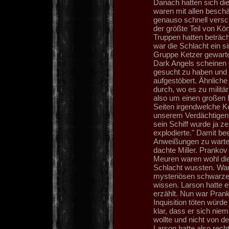
Danach hatten sich di
waren mit allen besch
genauso schnell versc
der größte Teil von Kö
Truppen hatten beträch
war die Schlacht ein 
Gruppe Ketzer gewarte
Dark Angels scheinen e
gesucht zu haben und d
aufgestöbert. Ähnliche
durch, wo es zu militä
also um einen großen I
Seiten irgendwelche Ke
unserem Verdächtigen 
sein Schiff wurde ja ze
explodierte." Damit be
Anweißungen zu warten
dachte Miller. Prankov
Meuren waren wohl die
Schlacht wussten. War
mysteriösen schwarzen
wissen. Larson hatte es
erzählt. Nun war Pran
Inquisition töten würd
klar, dass er sich nie
wollte und nicht von de
Larson hatte also rech