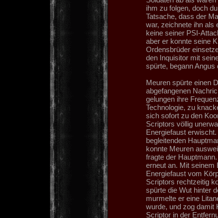
ihm zu folgen, doch dur
Tatsache, dass der Man
war, zeichnete ihn als
keine seiner PSI-Atta
aber er konnte seine K
Ordensbrüder einsetze
den Inquisitor mit sein
spürte, begann Angus 
Meuren spürte einen D
abgefangenen Nachrich
gelungen ihre Frequenz
Technologie, zu knacke
sich sofort zu den Koo
Scriptors völlig unerwa
Energiefaust erwischt.
begleitenden Hauptmann
konnte Meuren ausweich
fragte der Hauptmann. 
erneut an. Mit seinem
Energiefaust vom Körpe
Scriptors rechtzeitig
spürte die Wut hinter 
murmelte er eine Litane
wurde, und zog damit 
Scriptor in der Entfe