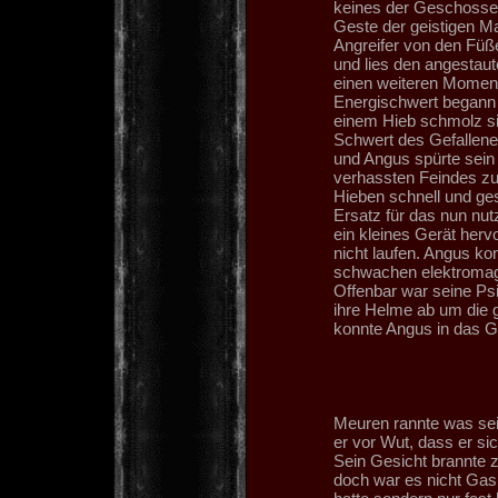
keines der Geschosse 
Geste der geistigen Ma
Angreifer von den Füß
und lies den angestaut
einen weiteren Moment 
Energischwert begann 
einem Hieb schmolz si
Schwert des Gefallenen
und Angus spürte sein 
verhassten Feindes zu
Hieben schnell und ge
Ersatz für das nun nu
ein kleines Gerät herv
nicht laufen. Angus ko
schwachen elektromagn
Offenbar war seine Psi
ihre Helme ab um die 
konnte Angus in das G
Meuren rannte was sei
er vor Wut, dass er si
Sein Gesicht brannte 
doch war es nicht Gas