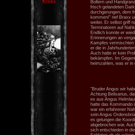
Boltern und Handgran
frisch gelandeten Dark
durchgerungen, dem fr
kommen!" rief Braxx u
weiter. Er selbst griff
Terminatoren auf Nahka
Endlich konnte er wied
Erinnerungen an verga
Kampfes vermischten si
er die in Jahrhundert
Auch hatte er kein Pr
bekämpfen. Im Gegentei
heimzahlen, was er in d
"Bruder Angus wir haben
Achtung Belisarius, das
es aus Angus Helmlaut
hatte das Kommando ü
war ein erfahrener Na
sein Angus Ordensbrüde
es gelungen die Koordi
abgebrochen war. Auch
sich entschieden in di
Soldaten ab als wären