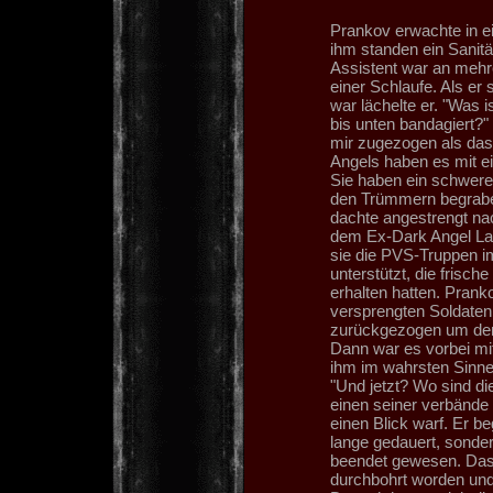
Prankov erwachte in ei
ihm standen ein Sanität
Assistent war an mehre
einer Schlaufe. Als er
war lächelte er. "Was 
bis unten bandagiert?" 
mir zugezogen als da
Angels haben es mit e
Sie haben ein schwer
den Trümmern begraben
dachte angestrengt na
dem Ex-Dark Angel Lars
sie die PVS-Truppen i
unterstützt, die frisc
erhalten hatten. Prank
versprengten Soldate
zurückgezogen um den
Dann war es vorbei mi
ihm im wahrsten Sinne
"Und jetzt? Wo sind di
einen seiner verbände 
einen Blick warf. Er b
lange gedauert, sonder
beendet gewesen. Das
durchbohrt worden und 