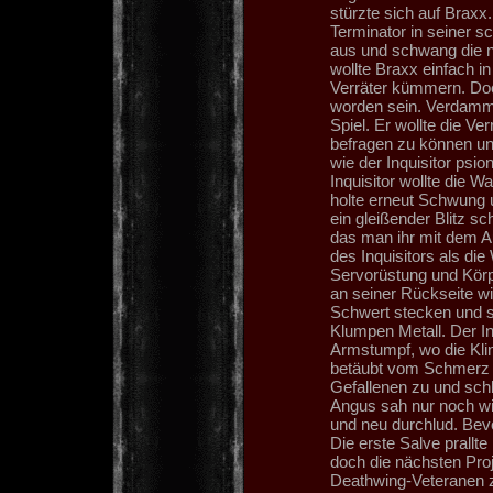
stürzte sich auf Brax
Terminator in seiner sc
aus und schwang die n
wollte Braxx einfach i
Verräter kümmern. Doc
worden sein. Verdammt,
Spiel. Er wollte die V
befragen zu können un
wie der Inquisitor psi
Inquisitor wollte die 
holte erneut Schwung u
ein gleißender Blitz sc
das man ihr mit dem 
des Inquisitors als di
Servorüstung und Körpe
an seiner Rückseite w
Schwert stecken und s
Klumpen Metall. Der In
Armstumpf, wo die Kli
betäubt vom Schmerz 
Gefallenen zu und schl
Angus sah nur noch wi
und neu durchlud. Bevo
Die erste Salve prallt
doch die nächsten Proje
Deathwing-Veteranen z