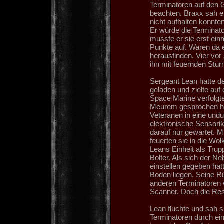
Terminatoren auf den G
beachten. Braxx sah e
nicht aufhalten konnten
Er würde die Terminat
musste er sie erst ei
Punkte auf. Waren da 
herausfinden. Vier vo
ihn mit feuernden Stur
Sergeant Lean hatte 
geladen und zielte auf
Space Marine verfolgte
Meurem gesprochen hat
Veteranen in eine undu
elektronische Sensorik
darauf nur gewartet. 
feuerten sie in die Wo
Leans Einheit als Trup
Bolter. Als sich der 
einstellen gegeben hat
Boden liegen. Seine R
anderen Terminatoren
Scanner. Doch die Res
Lean fluchte und sah 
Terminatoren durch ei