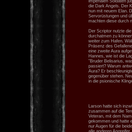
imperialen Soldaten j
die Dark Angels. Der 
nun mit neuem Elan. D
Servorüstungen und üb
machten diese durch n
Der Scriptor nutzte die
durchatmen zu können 
weiter zum Hafen. Wäh
Präsenz des Gefallene
eine zweite Aura aufge
Hannes, wie ist die La
"Bruder Belisarius, wa
passiert? Warum antwo
Aura? Er beschleunigt
gegenüber stehen. Neue
in die psionische Kling
Larson hatte sich inz
zusammen auf die Termi
Veteran, mit dem Name
gekommen und hatte ei
nur Augen für die bei
alle anderen Angreifer