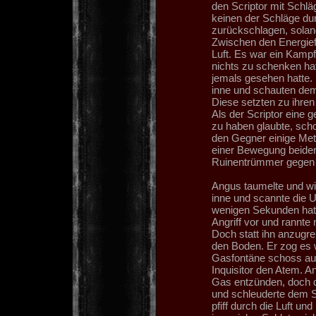
den Scriptor mit Schläg
keinen der Schläge dur
zurückschlagen, solange
Zwischen den Energiefe
Luft. Es war ein Kampf
nichts zu schenken hat
jemals gesehen hatte. 
inne und schauten dem 
Diese setzten zu ihre
Als der Scriptor eine 
zu haben glaubte, scho
den Gegner einige Mete
einer Bewegung beider
Ruinentrümmer gegen 
Angus taumelte und wic
inne und scannte die 
wenigen Sekunden hatt
Angriff vor und rannte 
Doch statt ihn anzugre
den Boden. Er zog es w
Gasfontäne schoss au
Inquisitor den Atem. A
Gas entzünden, doch d
und schleuderte dem Sc
pfiff durch die Luft un