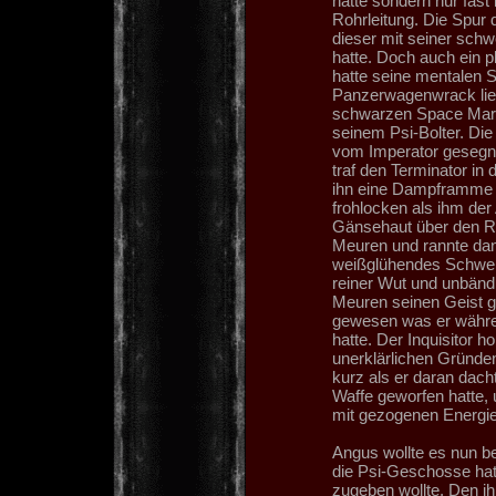
hatte sondern nur fas
Rohrleitung. Die Spur d
dieser mit seiner sch
hatte. Doch auch ein p
hatte seine mentalen S
Panzerwagenwrack lief,
schwarzen Space Marin
seinem Psi-Bolter. Di
vom Imperator gesegnet
traf den Terminator in
ihn eine Dampframme er
frohlocken als ihm der
Gänsehaut über den Rü
Meuren und rannte dann
weißglühendes Schwer
reiner Wut und unbänd
Meuren seinen Geist g
gewesen was er währe
hatte. Der Inquisitor h
unerklärlichen Gründ
kurz als er daran dacht
Waffe geworfen hatte,
mit gezogenen Energie
Angus wollte es nun be
die Psi-Geschosse hat
zugeben wollte. Den i