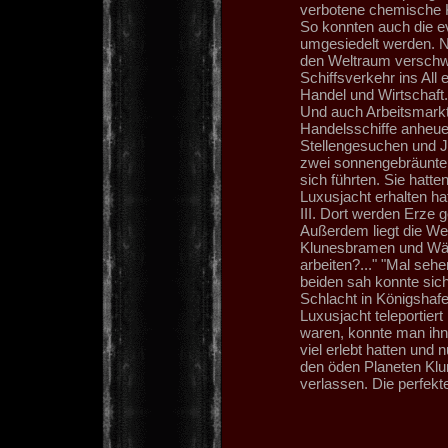
verbotene chemische K
So konnten auch die e
umgesiedelt werden. N
den Weltraum verschwu
Schiffsverkehr ins All
Handel und Wirtschaft. 
Und auch Arbeitsmarkt 
Handelsschiffe anheue
Stellengesuchen und J
zwei sonnengebräunte,
sich führten. Sie hatte
Luxusjacht erhalten ha
III. Dort werden Erze 
Außerdem liegt die We
Klunesbramen und Wäld
arbeiten?..." "Mal sehe
beiden sah konnte sich 
Schlacht in Königshaf
Luxusjacht teleportier
waren, konnte man ihn
viel erlebt hatten und
den öden Planeten Klu
verlassen. Die perfekt