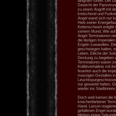
langsam runter. Der D
Gewicht der Panzerung 
zu einem Angriff mit de
kreischend und Funken
Angel wand sich nur ku
Hieb seiner Energiefau
Kettenschwert entglitt
seinem Mund. Wie auf 
Angel Terminatoren ne
die lästigen Imperialen
Engeln zuwandten. Di
geschwiegen hatten, 
Leben. Etliche der Sold
Deckung zu begeben w
Terminatoren waren zw
Kräfteverhältnis mit i
feuerten auch die impe
massigen Gestalten in 
Leuchtspurgeschossen.
nur gewartet hatten. 
wieder ins Stadtinnere.
Doch weit kamen die b
knochenfarbener Termin
Hand. Larson reagiert
gefallenen Engel wurd
blieben einige Sekun