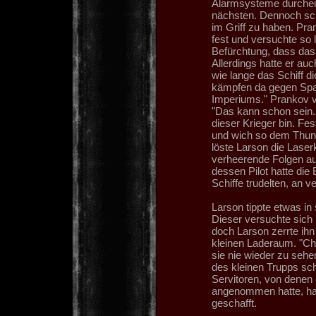
Alarmsysteme durchein
nächsten. Dennoch sch
im Griff zu haben. Pra
fest und versuchte so 
Befürchtung, dass das S
Allerdings hatte er a
wie lange das Schiff d
kämpfen da gegen Spac
Imperiums." Prankov ve
"Das kann schon sein. 
dieser Krieger bin. Fes
und wich so dem Thund
löste Larson die Laser
verheerende Folgen au
dessen Pilot hatte die
Schiffe trudelten, an 
Larson tippte etwas in
Dieser versuchte sich
doch Larson zerrte ih
kleinen Laderaum. "Che
sie nie wieder zu sehen
des kleinen Trupps sc
Servitoren, von denen
angenommen hatte, ha
geschafft.