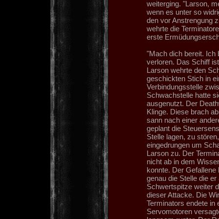
weiterging. "Larson, m
wenn es unter so widr
den vor Anstrengung 
wehrte die Terminatore
erste Ermüdungsersch
"Mach dich bereit. Ich 
verloren. Das Schiff is
Larson wehrte den Schl
geschickten Stich in 
Verbindungsstelle zwi
Schwachstelle hatte si
ausgenutzt. Der Deat
Klinge. Diese brach ab
sann nach einer ander
geplant die Steuersens
Stelle lagen, zu stören
eingedrungen um Scha
Larson zu. Der Termin
nicht ab in dem Wissen
konnte. Der Gefallene 
genau die Stelle die er
Schwertspitze weiter 
dieser Attacke. Die Wi
Terminators endete in
Servomotoren versagt