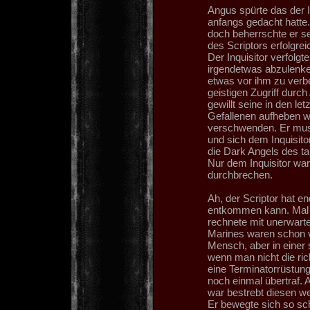
Angus spürte das der In
anfangs gedacht hatte
doch beherrschte er se
des Scriptors erfolgr
Der Inquisitor verfolg
irgendetwas abzulenken
etwas vor ihm zu verb
geistigen Zugriff durc
gewillt seine in den let
Gefallenen aufheben wo
verschwenden. Er muss
und sich dem Inquisit
die Dark Angels des ta
Nur dem Inquisitor war 
durchbrechen.
Ah, der Scriptor hat e
entkommen kann. Mal s
rechnete mit unerwart
Marines waren schon vo
Mensch, aber in einer 
wenn man nicht die ric
eine Terminatorrüstung
noch einmal übertraf.
war bestrebt diesen w
Er bewegte sich so sch