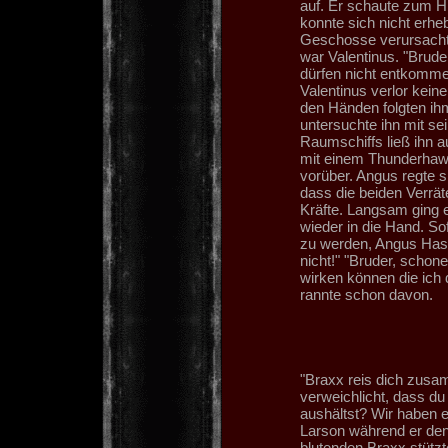
auf. Er schaute zum H
konnte sich nicht erheb
Geschosse verursachte
war Valentinus. "Bruder
dürfen nicht entkommen
Valentinus verlor keine
den Händen folgten ih
untersuchte ihn mit s
Raumschiffs ließ ihn a
mit einem Thunderhawk 
vorüber. Angus regte s
dass die beiden Verrät
Kräfte. Langsam ging 
wieder in die Hand. So
zu werden, Angus Hass
nicht!" "Bruder, schon
wirken können die ich d
rannte schon davon.
"Braxx reis dich zusa
verweichlicht, dass du
aushältst? Wir haben es
Larson während er de
blutenden Braxx stützt