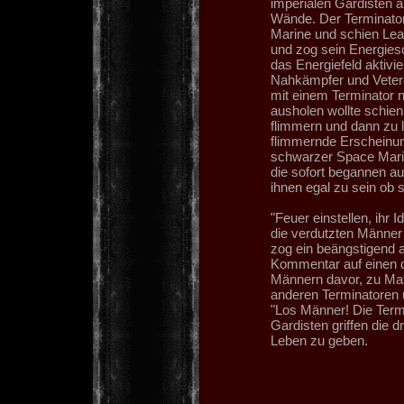
imperialen Gardisten 
Wände. Der Terminato
Marine und schien Lea
und zog sein Energiesc
das Energiefeld aktivie
Nahkämpfer und Vetera
mit einem Terminator n
ausholen wollte schie
flimmern und dann zu 
flimmernde Erscheinun
schwarzer Space Marin
die sofort begannen a
ihnen egal zu sein ob s
"Feuer einstellen, ihr 
die verdutzten Männer 
zog ein beängstigend 
Kommentar auf einen d
Männern davor, zu Mat
anderen Terminatoren 
"Los Männer! Die Termi
Gardisten griffen die d
Leben zu geben.