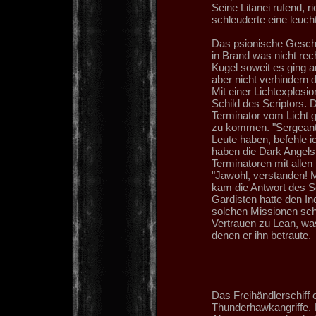
Seine Litanei rufend, 
schleuderte eine leuch
Das psionische Gescho
in Brand was nicht rec
Kugel soweit es ging a
aber nicht verhindern 
Mit einer Lichtexplosio
Schild des Scriptors.
Terminator vom Licht 
zu kommen. "Sergeant 
Leute haben, befehle i
haben die Dark Angels 
Terminatoren mit allen M
"Jawohl, verstanden! M
kam die Antwort des Se
Gardisten hatte den Inq
solchen Missionen scho
Vertrauen zu Lean, was
denen er ihn betraute.
Das Freihändlerschiff 
Thunderhawkangriffe. 