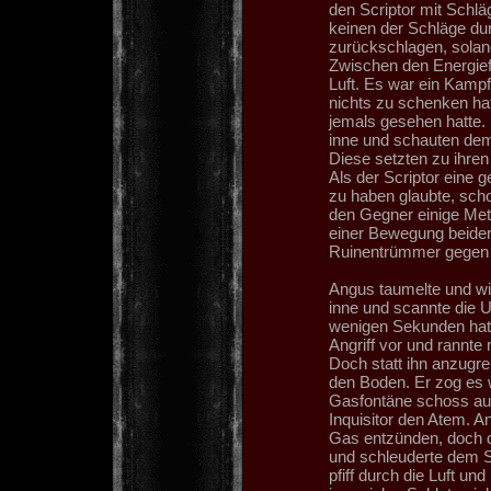
den Scriptor mit Schläg
keinen der Schläge dur
zurückschlagen, solange
Zwischen den Energiefe
Luft. Es war ein Kampf
nichts zu schenken hat
jemals gesehen hatte. 
inne und schauten dem 
Diese setzten zu ihre
Als der Scriptor eine 
zu haben glaubte, scho
den Gegner einige Mete
einer Bewegung beider
Ruinentrümmer gegen 
Angus taumelte und wic
inne und scannte die 
wenigen Sekunden hatt
Angriff vor und rannte 
Doch statt ihn anzugre
den Boden. Er zog es w
Gasfontäne schoss au
Inquisitor den Atem. A
Gas entzünden, doch d
und schleuderte dem Sc
pfiff durch die Luft un