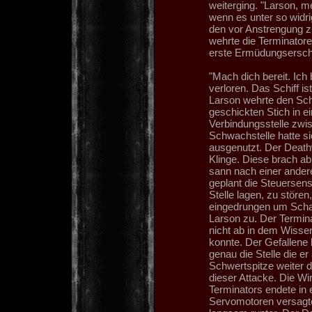
weiterging. "Larson, m
wenn es unter so widr
den vor Anstrengung 
wehrte die Terminatore
erste Ermüdungsersch
"Mach dich bereit. Ich 
verloren. Das Schiff is
Larson wehrte den Schl
geschickten Stich in 
Verbindungsstelle zwi
Schwachstelle hatte si
ausgenutzt. Der Deat
Klinge. Diese brach ab
sann nach einer ander
geplant die Steuersens
Stelle lagen, zu stören
eingedrungen um Scha
Larson zu. Der Termin
nicht ab in dem Wissen
konnte. Der Gefallene 
genau die Stelle die er
Schwertspitze weiter 
dieser Attacke. Die Wi
Terminators endete in
Servomotoren versagt