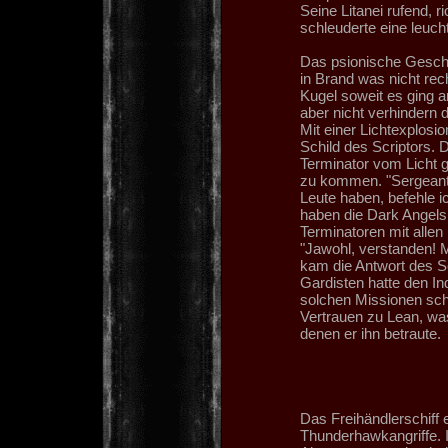
Seine Litanei rufend, 
schleuderte eine leuch
Das psionische Gescho
in Brand was nicht rec
Kugel soweit es ging a
aber nicht verhindern 
Mit einer Lichtexplosio
Schild des Scriptors.
Terminator vom Licht 
zu kommen. "Sergeant 
Leute haben, befehle i
haben die Dark Angels 
Terminatoren mit allen M
"Jawohl, verstanden! M
kam die Antwort des Se
Gardisten hatte den Inq
solchen Missionen scho
Vertrauen zu Lean, was
denen er ihn betraute.
Das Freihändlerschiff 
Thunderhawkangriffe. 