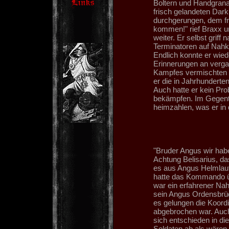
Boltern und Handgran
frisch gelandeten Dark
durchgerungen, dem fr
kommen!" rief Braxx u
weiter. Er selbst griff
Terminatoren auf Nahka
Endlich konnte er wied
Erinnerungen an verga
Kampfes vermischten si
er die in Jahrhundert
Auch hatte er kein Pr
bekämpfen. Im Gegentei
heimzahlen, was er in d
"Bruder Angus wir haben
Achtung Belisarius, das
es aus Angus Helmlaut
hatte das Kommando ü
war ein erfahrener Na
sein Angus Ordensbrüde
es gelungen die Koordi
abgebrochen war. Auch
sich entschieden in di
Soldaten ab als wären