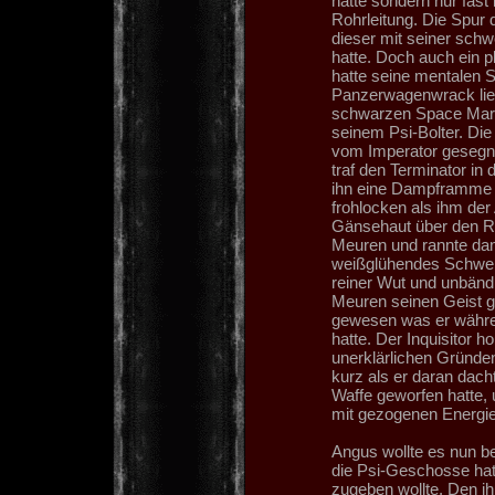
hatte sondern nur fas
Rohrleitung. Die Spur d
dieser mit seiner sch
hatte. Doch auch ein p
hatte seine mentalen S
Panzerwagenwrack lief,
schwarzen Space Marin
seinem Psi-Bolter. Di
vom Imperator gesegnet
traf den Terminator in
ihn eine Dampframme er
frohlocken als ihm der
Gänsehaut über den Rü
Meuren und rannte dann
weißglühendes Schwer
reiner Wut und unbänd
Meuren seinen Geist g
gewesen was er währe
hatte. Der Inquisitor h
unerklärlichen Gründ
kurz als er daran dacht
Waffe geworfen hatte,
mit gezogenen Energie
Angus wollte es nun be
die Psi-Geschosse hat
zugeben wollte. Den i