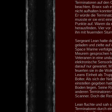
Terminatoren auf den G
beachten. Braxx sah e
nicht aufhalten konnten
Er würde die Terminat
musste er sie erst ei
Punkte auf. Waren da 
herausfinden. Vier vo
ihn mit feuernden Stur
Sergeant Lean hatte 
geladen und zielte auf
Space Marine verfolgte
Meurem gesprochen hat
Veteranen in eine undu
elektronische Sensorik
darauf nur gewartet. 
feuerten sie in die Wo
Leans Einheit als Trup
Bolter. Als sich der 
einstellen gegeben hat
Boden liegen. Seine R
anderen Terminatoren
Scanner. Doch die Res
Lean fluchte und sah 
Terminatoren durch ei