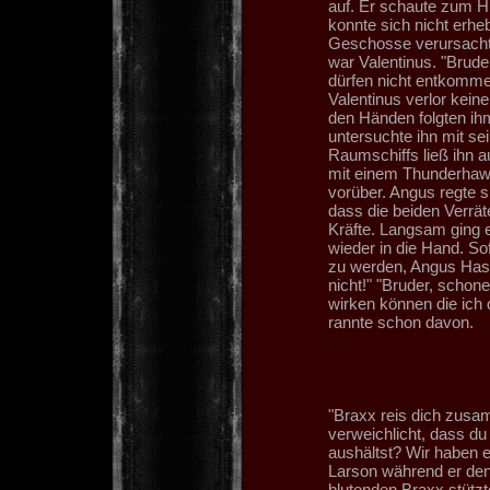
auf. Er schaute zum H
konnte sich nicht erheb
Geschosse verursachte
war Valentinus. "Bruder
dürfen nicht entkommen
Valentinus verlor keine
den Händen folgten ih
untersuchte ihn mit s
Raumschiffs ließ ihn a
mit einem Thunderhawk 
vorüber. Angus regte s
dass die beiden Verrät
Kräfte. Langsam ging 
wieder in die Hand. So
zu werden, Angus Hass
nicht!" "Bruder, schon
wirken können die ich d
rannte schon davon.
"Braxx reis dich zusa
verweichlicht, dass du
aushältst? Wir haben es
Larson während er de
blutenden Braxx stützt