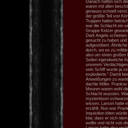
Danach hatten sich di
waren mit allen besch
genauso schnell versc
der größte Teil von Kö
Truppen hatten beträch
war die Schlacht ein 
Gruppe Ketzer gewarte
Dark Angels scheinen e
gesucht zu haben und d
aufgestöbert. Ähnliche
durch, wo es zu militä
also um einen großen I
Seiten irgendwelche Ke
unserem Verdächtigen 
sein Schiff wurde ja ze
explodierte." Damit be
Anweißungen zu warten
dachte Miller. Prankov
Meuren waren wohl die
Schlacht wussten. War
mysteriösen schwarzen
wissen. Larson hatte es
erzählt. Nun war Pran
Inquisition töten würd
klar, dass er sich nie
wollte und nicht von de
Larson hatte also rech