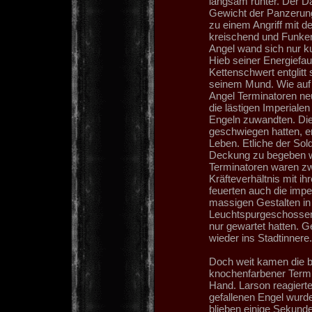
langsam runter. Der D
Gewicht der Panzerung 
zu einem Angriff mit de
kreischend und Funken
Angel wand sich nur ku
Hieb seiner Energiefau
Kettenschwert entglitt
seinem Mund. Wie auf 
Angel Terminatoren ne
die lästigen Imperialen
Engeln zuwandten. Di
geschwiegen hatten, 
Leben. Etliche der Sold
Deckung zu begeben w
Terminatoren waren zw
Kräfteverhältnis mit i
feuerten auch die impe
massigen Gestalten in 
Leuchtspurgeschossen.
nur gewartet hatten. 
wieder ins Stadtinnere.
Doch weit kamen die b
knochenfarbener Termin
Hand. Larson reagiert
gefallenen Engel wurd
blieben einige Sekun