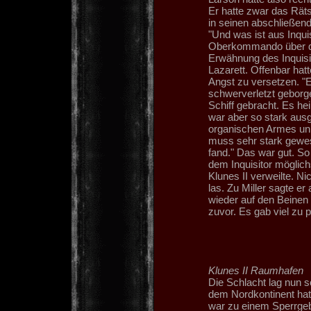
Er hatte zwar das Räts
in seinen abschließend
"Und was ist aus Inqu
Oberkommando über die
Erwähnung des Inquisito
Lazarett. Offenbar ha
Angst zu versetzen. "Er
schwerverletzt geborg
Schiff gebracht. Es he
war aber so stark ausg
organischen Armes unm
muss sehr stark gewese
fand." Das war gut. So
dem Inquisitor möglic
Klunes II verweilte. N
las. Zu Miller sagte er
wieder auf den Beinen i
zuvor. Es gab viel zu 
Klunes II Raumhafen
Die Schlacht lag nun 
dem Nordkontinent hatt
war zu einem Sperrgeb