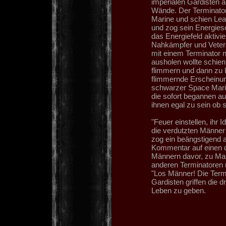
imperialen Gardisten 
Wände. Der Terminato
Marine und schien Lea
und zog sein Energiesc
das Energiefeld aktivie
Nahkämpfer und Vetera
mit einem Terminator n
ausholen wollte schie
flimmern und dann zu 
flimmernde Erscheinun
schwarzer Space Marin
die sofort begannen a
ihnen egal zu sein ob s
"Feuer einstellen, ihr 
die verdutzten Männer 
zog ein beängstigend 
Kommentar auf einen d
Männern davor, zu Mat
anderen Terminatoren 
"Los Männer! Die Termi
Gardisten griffen die d
Leben zu geben.