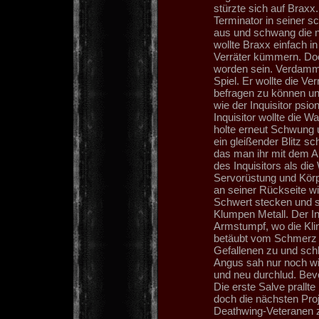
stürzte sich auf Brax
Terminator in seiner sc
aus und schwang die n
wollte Braxx einfach i
Verräter kümmern. Doc
worden sein. Verdammt,
Spiel. Er wollte die V
befragen zu können un
wie der Inquisitor psi
Inquisitor wollte die 
holte erneut Schwung u
ein gleißender Blitz sc
das man ihr mit dem 
des Inquisitors als di
Servorüstung und Körpe
an seiner Rückseite w
Schwert stecken und s
Klumpen Metall. Der In
Armstumpf, wo die Kli
betäubt vom Schmerz 
Gefallenen zu und schl
Angus sah nur noch wi
und neu durchlud. Bevo
Die erste Salve prallt
doch die nächsten Proje
Deathwing-Veteranen z