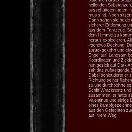
heilenden Substanzen,
ausschütteten, taten ih
raus sind. Noch sitze
Dann sahen sie beide 
sicherer Entfernung u
aus dem Fahrzeug. Sofo
dem Himmel zu kommen 
heraus explodieren. A
irgendwo Deckung. Das
zurückgekehrt und eine
Engel auf. Langsam be
Koordinaten und Zield
nun gezielt auf Dark A
sah das aufsteigende S
Dabei schleuderte er s
Richtung seiner flieh
zu und durchbohrte es.
Schiff Wrackreste und
zusammen, er hatte se
Valentinus und einige 
eines kampfgezeichnet
aus den Gefechten zurü
auf ihrem Weg.