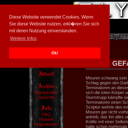
Diese Website verwendet Cookies. Wenn
Sie diese Website nutzen, erkl�ren Sie sich
mit deren Nutzung einverstanden.
[
602026/M3
]
Weitere Infos
Ok!
GEF
Meuren schwang sein E
Schlag gegen den Dark 
Terminatoren an dieser
Nachrichten
sich die toten Körper 
Gerüchte
Sturmtrupp kämpfte sic
Terminatoren einen Sc
Scriptor wehrte den mö
Meuren gar nicht vorha
FAQ
antrieb, das ihn alles 
Historie
Kräfte mit einer Selbs
Inspirationen
hatte schon mehrmals 