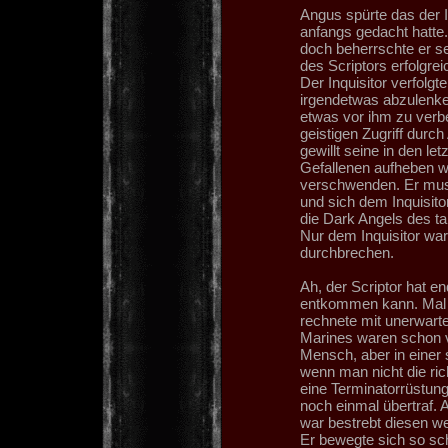
Angus spürte das der In
anfangs gedacht hatte
doch beherrschte er se
des Scriptors erfolgr
Der Inquisitor verfolg
irgendetwas abzulenken
etwas vor ihm zu verb
geistigen Zugriff durc
gewillt seine in den let
Gefallenen aufheben wo
verschwenden. Er muss
und sich dem Inquisit
die Dark Angels des ta
Nur dem Inquisitor war 
durchbrechen.
Ah, der Scriptor hat e
entkommen kann. Mal s
rechnete mit unerwart
Marines waren schon vo
Mensch, aber in einer 
wenn man nicht die ric
eine Terminatorrüstung
noch einmal übertraf.
war bestrebt diesen w
Er bewegte sich so sch