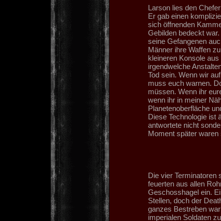
Larson lies den Chefer
Er gab einen komplizie
sich öffnenden Kamme
Gebilden bedeckt war. 
seine Gefangenen auch
Männer ihre Waffen zu
kleineren Konsole aus s
irgendwelche Anstalten
Tod sein. Wenn wir auf 
muss euch warnen. Dor
müssen. Wenn ihr eure
wenn ihr in meiner Näh
Planetenoberfläche und
Diese Technologie ist äu
antwortete nicht sonde
Moment später waren 
Die vier Terminatoren 
feuerten aus allen Ro
Geschosshagel ein. Ein
Stellen, doch der Deat
ganzes Bestreben war 
imperialen Soldaten z