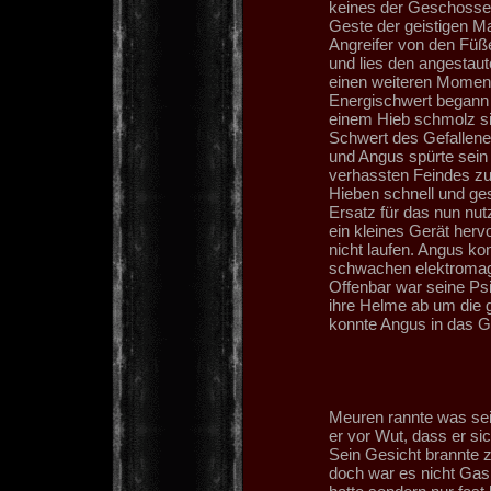
keines der Geschosse 
Geste der geistigen Ma
Angreifer von den Füß
und lies den angestaut
einen weiteren Moment 
Energischwert begann 
einem Hieb schmolz si
Schwert des Gefallenen
und Angus spürte sein 
verhassten Feindes zu
Hieben schnell und ge
Ersatz für das nun nu
ein kleines Gerät herv
nicht laufen. Angus ko
schwachen elektromagn
Offenbar war seine Psi
ihre Helme ab um die 
konnte Angus in das G
Meuren rannte was sei
er vor Wut, dass er si
Sein Gesicht brannte 
doch war es nicht Gas