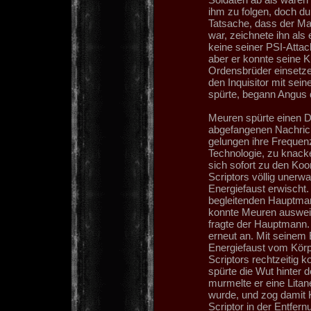
ihm zu folgen, doch dur
Tatsache, dass der Man
war, zeichnete ihn als
keine seiner PSI-Atta
aber er konnte seine K
Ordensbrüder einsetze
den Inquisitor mit sein
spürte, begann Angus 
Meuren spürte einen D
abgefangenen Nachrich
gelungen ihre Frequenz
Technologie, zu knacke
sich sofort zu den Koo
Scriptors völlig unerwa
Energiefaust erwischt.
begleitenden Hauptmann
konnte Meuren ausweich
fragte der Hauptmann. 
erneut an. Mit seinem
Energiefaust vom Körpe
Scriptors rechtzeitig
spürte die Wut hinter 
murmelte er eine Litane
wurde, und zog damit 
Scriptor in der Entfe