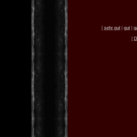
[
sehr gut
|
gut
|
g
[
D