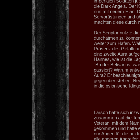
imperialen Soldaten j
die Dark Angels. Der 
nun mit neuem Elan. D
Servorüstungen und üb
machten diese durch n
Der Scriptor nutzte die
durchatmen zu können 
weiter zum Hafen. Wäh
Präsenz des Gefallene
eine zweite Aura aufge
Hannes, wie ist die La
"Bruder Belisarius, wa
passiert? Warum antwo
Aura? Er beschleunigt
gegenüber stehen. Neue
in die psionische Kling
Larson hatte sich inz
zusammen auf die Termi
Veteran, mit dem Name
gekommen und hatte ei
nur Augen für die bei
alle anderen Angreifer