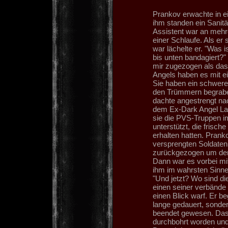
Prankov erwachte in ei
ihm standen ein Sanität
Assistent war an mehre
einer Schlaufe. Als er
war lächelte er. "Was 
bis unten bandagiert?" 
mir zugezogen als da
Angels haben es mit e
Sie haben ein schwer
den Trümmern begraben
dachte angestrengt na
dem Ex-Dark Angel Lars
sie die PVS-Truppen i
unterstützt, die frisc
erhalten hatten. Prank
versprengten Soldate
zurückgezogen um den
Dann war es vorbei mi
ihm im wahrsten Sinne
"Und jetzt? Wo sind di
einen seiner verbände 
einen Blick warf. Er b
lange gedauert, sonder
beendet gewesen. Das
durchbohrt worden und 