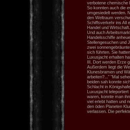
verbotene chemische K
So konnten auch die e
umgesiedelt werden. N
den Weltraum verschwu
Schiffsverkehr ins All
Handel und Wirtschaft. 
Und auch Arbeitsmarkt 
Handelsschiffe anheue
Stellengesuchen und J
zwei sonnengebräunte,
sich führten. Sie hatte
Luxusjacht erhalten ha
III. Dort werden Erze 
Außerdem liegt die We
Klunesbramen und Wäld
arbeiten?..." "Mal sehe
beiden sah konnte sich 
Schlacht in Königshaf
Luxusjacht teleportier
waren, konnte man ihn
viel erlebt hatten und
den öden Planeten Klu
verlassen. Die perfekt