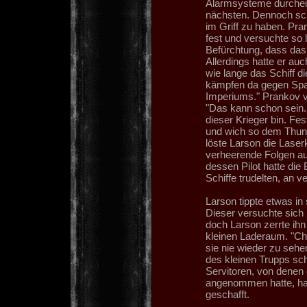
Alarmsysteme durchein
nächsten. Dennoch sch
im Griff zu haben. Pra
fest und versuchte so 
Befürchtung, dass das S
Allerdings hatte er a
wie lange das Schiff d
kämpfen da gegen Spac
Imperiums." Prankov ve
"Das kann schon sein. 
dieser Krieger bin. Fes
und wich so dem Thund
löste Larson die Laser
verheerende Folgen au
dessen Pilot hatte die
Schiffe trudelten, an 
Larson tippte etwas in
Dieser versuchte sich
doch Larson zerrte ih
kleinen Laderaum. "Che
sie nie wieder zu sehen
des kleinen Trupps sc
Servitoren, von denen
angenommen hatte, ha
geschafft.