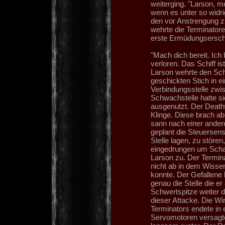
weiterging. "Larson, m
wenn es unter so widr
den vor Anstrengung 
wehrte die Terminatore
erste Ermüdungsersch
"Mach dich bereit. Ich 
verloren. Das Schiff is
Larson wehrte den Schl
geschickten Stich in 
Verbindungsstelle zwi
Schwachstelle hatte si
ausgenutzt. Der Deat
Klinge. Diese brach ab
sann nach einer ander
geplant die Steuersens
Stelle lagen, zu stören
eingedrungen um Scha
Larson zu. Der Termin
nicht ab in dem Wissen
konnte. Der Gefallene 
genau die Stelle die er
Schwertspitze weiter 
dieser Attacke. Die Wi
Terminators endete in
Servomotoren versagt