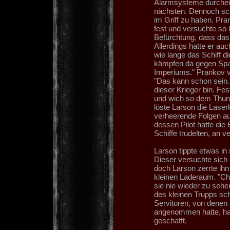
Alarmsysteme durchein
nächsten. Dennoch sch
im Griff zu haben. Pra
fest und versuchte so 
Befürchtung, dass das S
Allerdings hatte er a
wie lange das Schiff d
kämpfen da gegen Spac
Imperiums." Prankov ve
"Das kann schon sein. 
dieser Krieger bin. Fes
und wich so dem Thund
löste Larson die Laser
verheerende Folgen au
dessen Pilot hatte die
Schiffe trudelten, an 
Larson tippte etwas in
Dieser versuchte sich
doch Larson zerrte ih
kleinen Laderaum. "Che
sie nie wieder zu sehen
des kleinen Trupps sc
Servitoren, von denen
angenommen hatte, ha
geschafft.