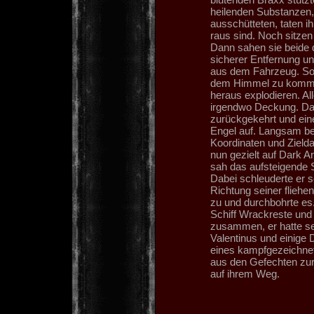
heilenden Substanzen,
ausschütteten, taten ih
raus sind. Noch sitze
Dann sahen sie beide 
sicherer Entfernung u
aus dem Fahrzeug. Sofo
dem Himmel zu kommen 
heraus explodieren. A
irgendwo Deckung. Das
zurückgekehrt und eine
Engel auf. Langsam be
Koordinaten und Zield
nun gezielt auf Dark A
sah das aufsteigende S
Dabei schleuderte er s
Richtung seiner flieh
zu und durchbohrte es.
Schiff Wrackreste und
zusammen, er hatte se
Valentinus und einige 
eines kampfgezeichnet
aus den Gefechten zurü
auf ihrem Weg.