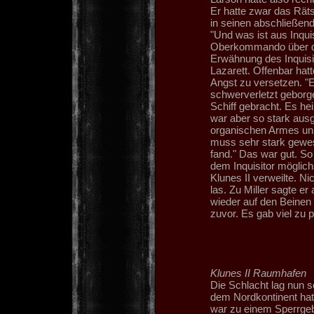
Er hatte zwar das Räts
in seinen abschließend
"Und was ist aus Inqu
Oberkommando über die
Erwähnung des Inquisito
Lazarett. Offenbar ha
Angst zu versetzen. "Er
schwerverletzt geborg
Schiff gebracht. Es he
war aber so stark ausg
organischen Armes unm
muss sehr stark gewese
fand." Das war gut. So
dem Inquisitor möglic
Klunes II verweilte. N
las. Zu Miller sagte er
wieder auf den Beinen i
zuvor. Es gab viel zu 
Klunes II Raumhafen
Die Schlacht lag nun 
dem Nordkontinent hatt
war zu einem Sperrgeb