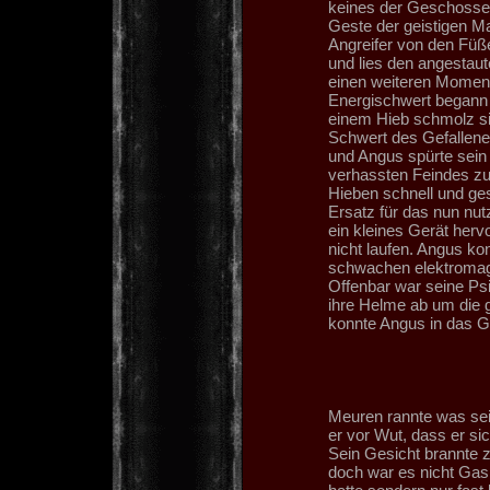
keines der Geschosse 
Geste der geistigen Ma
Angreifer von den Füß
und lies den angestaut
einen weiteren Moment 
Energischwert begann 
einem Hieb schmolz si
Schwert des Gefallenen
und Angus spürte sein 
verhassten Feindes zu
Hieben schnell und ge
Ersatz für das nun nu
ein kleines Gerät herv
nicht laufen. Angus ko
schwachen elektromagn
Offenbar war seine Psi
ihre Helme ab um die 
konnte Angus in das G
Meuren rannte was sei
er vor Wut, dass er si
Sein Gesicht brannte 
doch war es nicht Gas