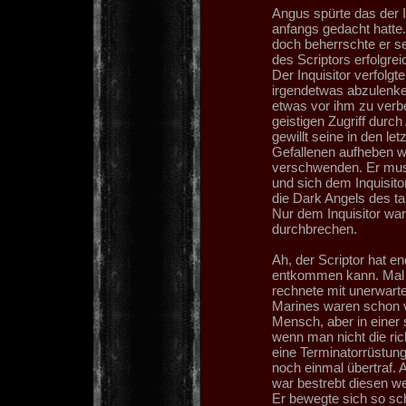
Angus spürte das der In
anfangs gedacht hatte
doch beherrschte er se
des Scriptors erfolgr
Der Inquisitor verfolg
irgendetwas abzulenken
etwas vor ihm zu verb
geistigen Zugriff durc
gewillt seine in den let
Gefallenen aufheben wo
verschwenden. Er muss
und sich dem Inquisit
die Dark Angels des ta
Nur dem Inquisitor war 
durchbrechen.
Ah, der Scriptor hat e
entkommen kann. Mal s
rechnete mit unerwart
Marines waren schon vo
Mensch, aber in einer 
wenn man nicht die ric
eine Terminatorrüstung
noch einmal übertraf.
war bestrebt diesen w
Er bewegte sich so sch