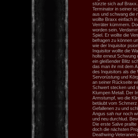
stürzte sich auf Brax
Terminator in seiner sc
aus und schwang die n
wollte Braxx einfach i
Verräter kümmern. Doc
worden sein. Verdammt,
Spiel. Er wollte die V
befragen zu können un
wie der Inquisitor psi
Inquisitor wollte die 
holte erneut Schwung u
ein gleißender Blitz sc
das man ihr mit dem 
des Inquisitors als di
Servorüstung und Körpe
an seiner Rückseite w
Schwert stecken und s
Klumpen Metall. Der In
Armstumpf, wo die Kli
betäubt vom Schmerz 
Gefallenen zu und schl
Angus sah nur noch wi
und neu durchlud. Bevo
Die erste Salve prallt
doch die nächsten Proje
Deathwing-Veteranen z