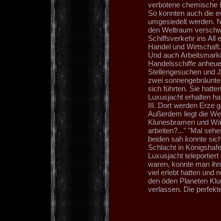
verbotene chemische K
So konnten auch die e
umgesiedelt werden. N
den Weltraum verschwu
Schiffsverkehr ins All
Handel und Wirtschaft. 
Und auch Arbeitsmarkt 
Handelsschiffe anheue
Stellengesuchen und J
zwei sonnengebräunte,
sich führten. Sie hatte
Luxusjacht erhalten ha
III. Dort werden Erze 
Außerdem liegt die We
Klunesbramen und Wäld
arbeiten?..." "Mal sehe
beiden sah konnte sich 
Schlacht in Königshaf
Luxusjacht teleportier
waren, konnte man ihn
viel erlebt hatten und
den öden Planeten Klu
verlassen. Die perfekt