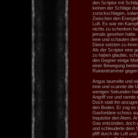
den Scriptor mit Schläg
keinen der Schläge dur
zurückschlagen, solange
Zwischen den Energiefe
Luft. Es war ein Kampf
nichts zu schenken hat
jemals gesehen hatte. 
inne und schauten dem 
Diese setzten zu ihre
Als der Scriptor eine 
zu haben glaubte, scho
den Gegner einige Mete
einer Bewegung beider
Ruinentrümmer gegen 
Angus taumelte und wic
inne und scannte die 
wenigen Sekunden hatt
Angriff vor und rannte 
Doch statt ihn anzugre
den Boden. Er zog es w
Gasfontäne schoss au
Inquisitor den Atem. A
Gas entzünden, doch d
und schleuderte dem Sc
pfiff durch die Luft un