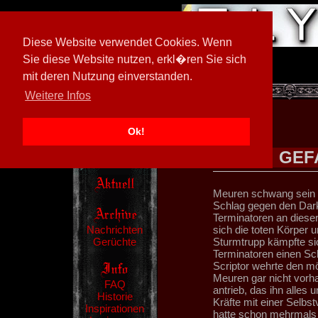
Diese Website verwendet Cookies. Wenn
Sie diese Website nutzen, erkl�ren Sie sich
mit deren Nutzung einverstanden.
[
605026/M3
]
Weitere Infos
Ok!
GEF
Meuren schwang sein E
Schlag gegen den Dark 
Terminatoren an dieser
Nachrichten
sich die toten Körper 
Gerüchte
Sturmtrupp kämpfte sic
Terminatoren einen Sc
Scriptor wehrte den mö
Meuren gar nicht vorha
FAQ
antrieb, das ihn alles 
Historie
Kräfte mit einer Selbs
Inspirationen
hatte schon mehrmals 