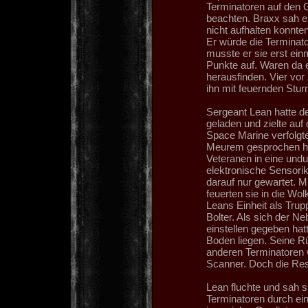
Terminatoren auf den G
beachten. Braxx sah e
nicht aufhalten konnten
Er würde die Terminat
musste er sie erst ei
Punkte auf. Waren da 
herausfinden. Vier vo
ihn mit feuernden Stur
Sergeant Lean hatte 
geladen und zielte auf
Space Marine verfolgte
Meurem gesprochen hat
Veteranen in eine undu
elektronische Sensorik
darauf nur gewartet. 
feuerten sie in die Wo
Leans Einheit als Trup
Bolter. Als sich der 
einstellen gegeben hat
Boden liegen. Seine R
anderen Terminatoren
Scanner. Doch die Res
Lean fluchte und sah 
Terminatoren durch ei