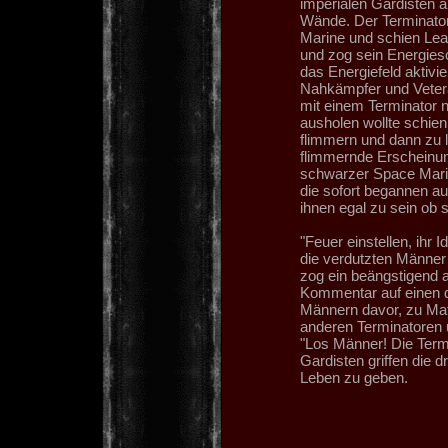
imperialen Gardisten 
Wände. Der Terminato
Marine und schien Lea
und zog sein Energiesc
das Energiefeld aktivie
Nahkämpfer und Vetera
mit einem Terminator n
ausholen wollte schie
flimmern und dann zu 
flimmernde Erscheinun
schwarzer Space Marin
die sofort begannen a
ihnen egal zu sein ob s
"Feuer einstellen, ihr 
die verdutzten Männer 
zog ein beängstigend 
Kommentar auf einen d
Männern davor, zu Mat
anderen Terminatoren 
"Los Männer! Die Termi
Gardisten griffen die d
Leben zu geben.