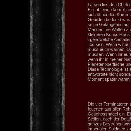
Larson lies den Chefer
Er gab einen komplizie
sich öffnenden Kamme
Gebilden bedeckt war. 
seine Gefangenen auch
Männer ihre Waffen zu
kleineren Konsole aus s
irgendwelche Anstalten
Tod sein. Wenn wir auf 
muss euch warnen. Dor
müssen. Wenn ihr eure
wenn ihr in meiner Näh
Planetenoberfläche und
Diese Technologie ist äu
antwortete nicht sonde
Moment später waren 
Die vier Terminatoren 
feuerten aus allen Ro
Geschosshagel ein. Ein
Stellen, doch der Deat
ganzes Bestreben war 
imperialen Soldaten z