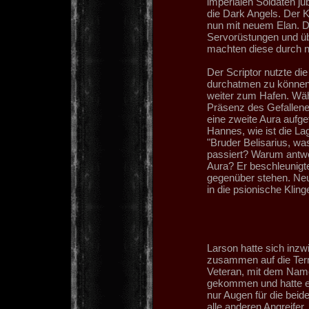
imperialen Soldaten j
die Dark Angels. Der 
nun mit neuem Elan. D
Servorüstungen und üb
machten diese durch n
Der Scriptor nutzte die
durchatmen zu können 
weiter zum Hafen. Wäh
Präsenz des Gefallene
eine zweite Aura aufge
Hannes, wie ist die La
"Bruder Belisarius, wa
passiert? Warum antwo
Aura? Er beschleunigt
gegenüber stehen. Neue
in die psionische Kling
Larson hatte sich inz
zusammen auf die Termi
Veteran, mit dem Name
gekommen und hatte ei
nur Augen für die bei
alle anderen Angreifer