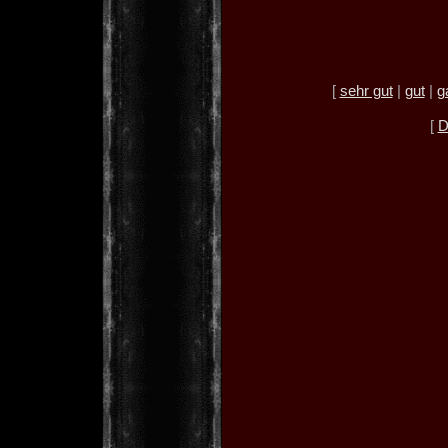
[
sehr gut
|
gut
|
g
[
D