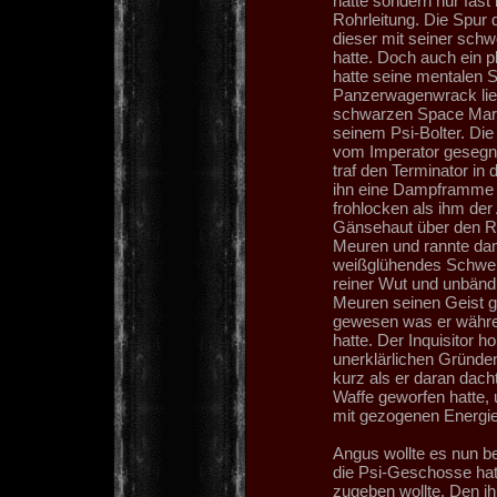
hatte sondern nur fas
Rohrleitung. Die Spur d
dieser mit seiner sch
hatte. Doch auch ein p
hatte seine mentalen S
Panzerwagenwrack lief,
schwarzen Space Marin
seinem Psi-Bolter. Di
vom Imperator gesegnet
traf den Terminator in
ihn eine Dampframme er
frohlocken als ihm der
Gänsehaut über den Rü
Meuren und rannte dann
weißglühendes Schwer
reiner Wut und unbänd
Meuren seinen Geist g
gewesen was er währe
hatte. Der Inquisitor h
unerklärlichen Gründ
kurz als er daran dacht
Waffe geworfen hatte,
mit gezogenen Energie
Angus wollte es nun be
die Psi-Geschosse hat
zugeben wollte. Den i