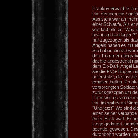
Prankov erwachte in ei
ihm standen ein Sanität
Assistent war an mehre
einer Schlaufe. Als er
war lächelte er. "Was 
bis unten bandagiert?" 
mir zugezogen als da
Angels haben es mit e
Sie haben ein schwer
den Trümmern begraben
dachte angestrengt na
dem Ex-Dark Angel Lars
sie die PVS-Truppen i
unterstützt, die frisc
erhalten hatten. Prank
versprengten Soldate
zurückgezogen um den
Dann war es vorbei mi
ihm im wahrsten Sinne
"Und jetzt? Wo sind di
einen seiner verbände 
einen Blick warf. Er b
lange gedauert, sonder
beendet gewesen. Das
durchbohrt worden und 