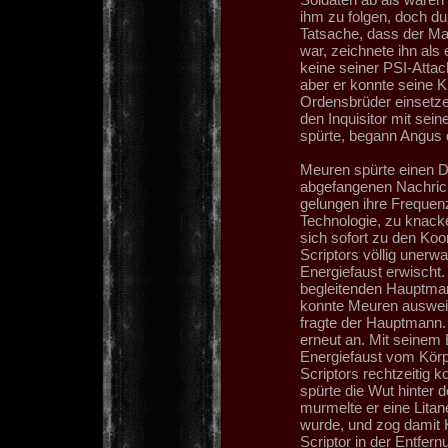
ihm zu folgen, doch dur
Tatsache, dass der Man
war, zeichnete ihn als
keine seiner PSI-Atta
aber er konnte seine K
Ordensbrüder einsetze
den Inquisitor mit sein
spürte, begann Angus 
Meuren spürte einen D
abgefangenen Nachrich
gelungen ihre Frequenz
Technologie, zu knacke
sich sofort zu den Koo
Scriptors völlig unerwa
Energiefaust erwischt.
begleitenden Hauptmann
konnte Meuren ausweich
fragte der Hauptmann. 
erneut an. Mit seinem
Energiefaust vom Körpe
Scriptors rechtzeitig
spürte die Wut hinter 
murmelte er eine Litane
wurde, und zog damit 
Scriptor in der Entfe