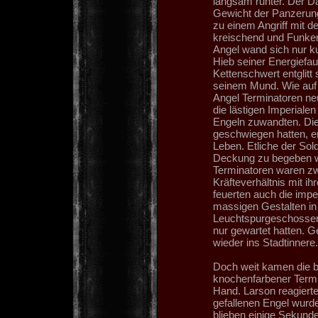
langsam runter. Der D
Gewicht der Panzerung 
zu einem Angriff mit de
kreischend und Funken
Angel wand sich nur ku
Hieb seiner Energiefau
Kettenschwert entglitt
seinem Mund. Wie auf 
Angel Terminatoren ne
die lästigen Imperialen
Engeln zuwandten. Di
geschwiegen hatten, 
Leben. Etliche der Sold
Deckung zu begeben w
Terminatoren waren zw
Kräfteverhältnis mit i
feuerten auch die impe
massigen Gestalten in 
Leuchtspurgeschossen.
nur gewartet hatten. 
wieder ins Stadtinnere.
Doch weit kamen die b
knochenfarbener Termin
Hand. Larson reagiert
gefallenen Engel wurd
blieben einige Sekun