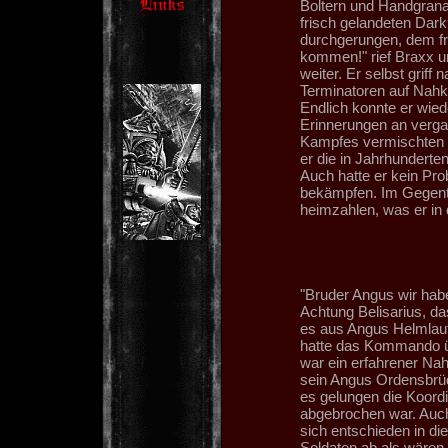
Boltern und Handgran
frisch gelandeten Dark
durchgerungen, dem fr
kommen!" rief Braxx u
weiter. Er selbst griff
Terminatoren auf Nahka
Endlich konnte er wied
Erinnerungen an verga
Kampfes vermischten si
er die in Jahrhundert
Auch hatte er kein Pr
bekämpfen. Im Gegentei
heimzahlen, was er in d
"Bruder Angus wir haben
Achtung Belisarius, das
es aus Angus Helmlaut
hatte das Kommando ü
war ein erfahrener Na
sein Angus Ordensbrüde
es gelungen die Koordi
abgebrochen war. Auch
sich entschieden in di
Soldaten ab als wären