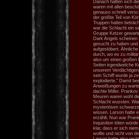
Danach hatten sich di
waren mit allen besch
genauso schnell versc
der größte Teil von Kö
Truppen hatten beträch
war die Schlacht ein 
Gruppe Ketzer gewarte
Dark Angels scheinen e
gesucht zu haben und d
aufgestöbert. Ähnliche
durch, wo es zu militä
also um einen großen I
Seiten irgendwelche Ke
unserem Verdächtigen 
sein Schiff wurde ja ze
explodierte." Damit be
Anweißungen zu warten
dachte Miller. Prankov
Meuren waren wohl die
Schlacht wussten. War
mysteriösen schwarzen
wissen. Larson hatte es
erzählt. Nun war Pran
Inquisition töten würd
klar, dass er sich nie
wollte und nicht von de
Larson hatte also rech