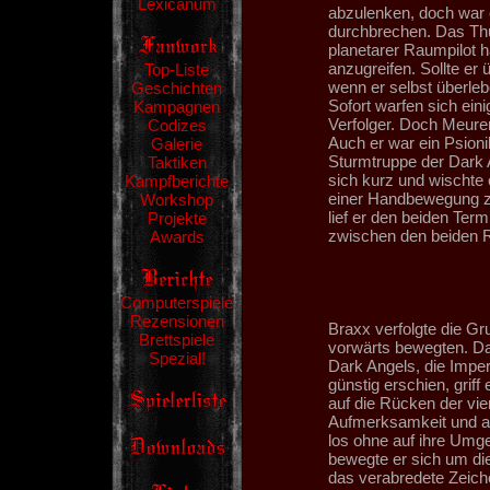
Lexicanum
abzulenken, doch war 
durchbrechen. Das Thu
planetarer Raumpilot h
anzugreifen. Sollte er
Top-Liste
wenn er selbst überleb
Geschichten
Sofort warfen sich ein
Kampagnen
Verfolger. Doch Meure
Codizes
Auch er war ein Psioni
Galerie
Sturmtruppe der Dark A
Taktiken
sich kurz und wischte 
Kampfberichte
einer Handbewegung zur
Workshop
lief er den beiden Ter
Projekte
zwischen den beiden 
Awards
Computerspiele
Rezensionen
Braxx verfolgte die Gr
Brettspiele
vorwärts bewegten. Dab
Spezial!
Dark Angels, die Imper
günstig erschien, grif
auf die Rücken der vie
Aufmerksamkeit und al
los ohne auf ihre Umge
bewegte er sich um di
das verabredete Zeiche