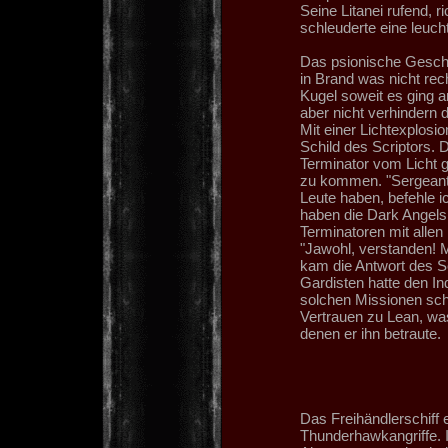
Seine Litanei rufend, 
schleuderte eine leuch
Das psionische Gescho
in Brand was nicht rec
Kugel soweit es ging a
aber nicht verhindern 
Mit einer Lichtexplosio
Schild des Scriptors.
Terminator vom Licht 
zu kommen. "Sergeant 
Leute haben, befehle i
haben die Dark Angels 
Terminatoren mit allen M
"Jawohl, verstanden! M
kam die Antwort des Se
Gardisten hatte den Inq
solchen Missionen scho
Vertrauen zu Lean, was
denen er ihn betraute.
Das Freihändlerschiff 
Thunderhawkangriffe. 