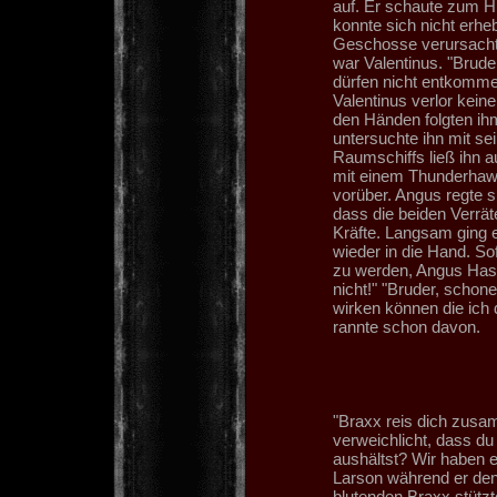
auf. Er schaute zum H
konnte sich nicht erheb
Geschosse verursachte
war Valentinus. "Bruder
dürfen nicht entkommen
Valentinus verlor keine
den Händen folgten ih
untersuchte ihn mit s
Raumschiffs ließ ihn a
mit einem Thunderhawk 
vorüber. Angus regte s
dass die beiden Verrät
Kräfte. Langsam ging 
wieder in die Hand. So
zu werden, Angus Hass
nicht!" "Bruder, schon
wirken können die ich d
rannte schon davon.
"Braxx reis dich zusa
verweichlicht, dass du
aushältst? Wir haben es
Larson während er de
blutenden Braxx stützt