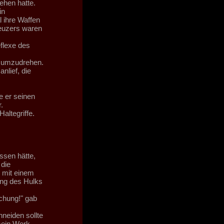
ehen hatte.
in
 ihre Waffen
reuzers waren
eflexe des
h umzudrehen.
nlief, die
e er seinen
.
altegriffe.
sen hätte,
 die
 mit einem
ung des Hulks
chung!" gab
neiden sollte
sein Werk.