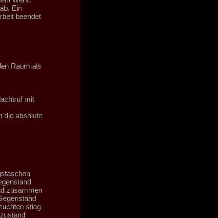
ab. Ein
rbeit beendet
 den Raum als
achtruf mit
n die absolute
ngstaschen
Gegenstand
tand zusammen
 Gegenstand
euchten stieg
rzustand