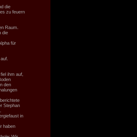
d die
les zu feuern
 den Raum.
 die
lpha für
auf.
iel ihm auf,
Boden
an den
halungen
berichtete
er Stephan
.
rgiefaust in
ir haben
rhole: Wir