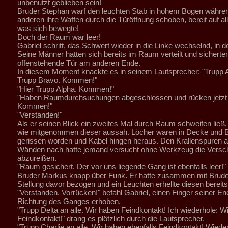
unbenutzt geblieben sein!
Bruder Stephan warf den leuchten Stab in hohem Bogen währen
anderen ihre Waffen durch die Türöffnung schoben, bereit auf al
was sich bewegte!
Doch der Raum war leer!
Gabriel schritt, das Schwert wieder in die Linke wechselnd, in
Seine Männer hatten sich bereits im Raum verteilt und sicherten
offenstehende Tür am anderen Ende.
In diesem Moment knackte es in seinem Lautsprecher: "Trupp A
Trupp Bravo. Kommen!"
"Hier Trupp Alpha. Kommen!"
"Haben Raumdurchsuchungen abgeschlossen und rücken jetzt 
Kommen!"
"Verstanden!"
Als er seinen Blick ein zweites Mal durch Raum schweifen ließ, f
wie mitgenommen dieser aussah. Löcher waren in Decke und 
gerissen worden und Kabel hingen heraus. Den Krallenspuren 
Wänden nach hatte jemand versucht ohne Werkzeug die Versc
abzureißen.
"Raum gesichert. Der vor uns liegende Gang ist ebenfalls leer!" 
Bruder Markus knapp über Funk. Er hatte zusammen mit Brud
Stellung davor bezogen und ein Leuchten erhellte diesen bereits
"Verstanden. Vorrücken!" befahl Gabriel, einen Finger seiner Ene
Richtung des Ganges erhoben.
"Trupp Delta an alle. Wir haben Feindkontakt! Ich wiederhole: W
Feindkontakt!" drang es plötzlich durch die Lautsprecher.
"Trupp Charlie an alle. Wir haben ebenfalls Feindkontakt! Wiede