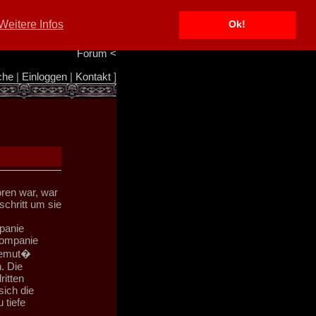
Portal
<
Weitere Infos
Ok!
Info/Impressum
<
Team
<
Forum
<
che
|
Einloggen
|
Kontakt
]
ören war, war
chritt um sie
panie
 Kompanie
 Demut�
. Die
ritten
sich die
 tiefe