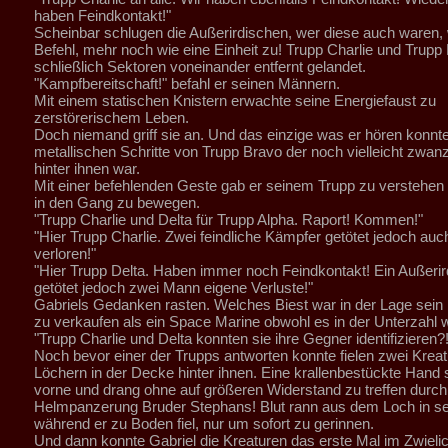
haben Feindkontakt!"
Scheinbar schlugen die Außerirdischen, wer diese auch waren, 
Befehl, mehr noch wie eine Einheit zu! Trupp Charlie und Trupp
schließlich Sektoren voneinander entfernt gelandet.
"Kampfbereitschaft!" befahl er seinen Männern.
Mit einem statischen Knistern erwachte seine Energiefaust zu
zerstörerischem Leben.
Doch niemand griff sie an. Und das einzige was er hören konnt
metallischen Schritte von Trupp Bravo der noch vielleicht zwan
hinter ihnen war.
Mit einer befehlenden Geste gab er seinem Trupp zu verstehen
in den Gang zu bewegen.
"Trupp Charlie und Delta für Trupp Alpha. Raport! Kommen!"
"Hier Trupp Charlie. Zwei feindliche Kämpfer getötet jedoch auc
verloren!"
"Hier Trupp Delta. Haben immer noch Feindkontakt! Ein Außerir
getötet jedoch zwei Mann eigene Verluste!"
Gabriels Gedanken rasten. Welches Biest war in der Lage sein
zu verkaufen als ein Space Marine obwohl es in der Unterzahl 
"Trupp Charlie und Delta konnten sie ihre Gegner identifiziere
Noch bevor einer der Trupps antworten konnte fielen zwei Krea
Löchern in der Decke hinter ihnen. Eine krallenbestückte Hand
vorne und drang ohne auf größeren Widerstand zu treffen durch
Helmpanzerung Bruder Stephans! Blut rann aus dem Loch in 
während er zu Boden fiel, nur um sofort zu gerinnen.
Und dann konnte Gabriel die Kreaturen das erste Mal im Zwielic