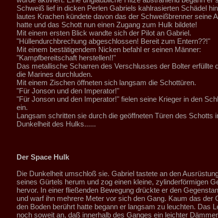
Schweiß lief in dicken Perlen Gabriels kahlrasierten Schädel hin
lautes Krachen kündete davon das der Schweißbrenner seine A
hatte und das Schott nun einen Zugang zum Hulk bildete!
Mit einem ersten Blick wandte sich der Pilot an Gabriel.
"Hüllendurchbrechung abgeschlossen! Bereit zum Entern??!"
Mit einem bestätigendem Nicken befahl er seinen Männer:
"Kampfbereitschaft herstellen!!"
Das metallische Scharren des Verschlusses der Bolter erfüllte
die Marines durchluden.
Mit einem Zischen öffneten sich langsam die Schottüren.
"Für Jonson und den Imperator!"
"Für Jonson und den Imperator!" fielen seine Krieger in den Schl
ein.
Langsam schritten sie durch die geöffneten Türen des Schotts i
Dunkelheit des Hulks......
Der Space Hulk
Die Dunkelheit umschloß sie. Gabriel tastete an den Ausrüstu
seines Gürtels herum und zog einen kleine, zylinderförmigen 
hervor. In einer fließenden Bewegung drückte er den Gegens
und warf ihn mehrere Meter vor sich den Gang. Kaum das der
den Boden berührt hatte begann er langsam zu leuchten. Das L
noch soweit an, daß innerhalb des Ganges ein leichter Dämme