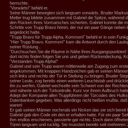
herrschte.
"Vorwärts!" befahl er.
Seine Männer bewegten sich langsam vorwärts. Bruder Markus,
Melter trug bildete zusammen mit Gabriel die Spitze, während d
den Rücken ihres Vormarsches sicherten. Gabriel konnte die m
Schritte von Trupp Bravo hören, der nur ein paar Gänge neben 
angedockt hatte.
"Trupp Bravo für Trupp Alpha. Kommen!" befahl er in sein Funkg
"Hier Trupp Bravo. Kommen!" kam die Antwort durch den Lauts
seiner Rüstung .
"Durchsuchen Sie die Räume in Nähe ihres Ausgangspunkten! S
dort nichts finden folgen Sie uns und geben Rückendeckung. 
"Verstanden Trupp Alpha!"
Gabriel und sein Trupp waren mittlerweile am Zugang zum ers
angekommen. Mit knappen Handzeichen gab er seinen Männer
sich links und rechts der Tür in Stellung zu bringen. Bruder Step
seiner Leute, zog bereits einen weiteren Leuchtstab und drückte 
ihn zu werfen. Gabriel wechselte sein Schwert von der Rechten 
und näherte sich der Türkontrolle. Kurz vor ihrem Aufbruch hatt
Adept der Kompanie allen Truppführern die Türcodes des Hulks
Datenbanken gegeben. Was allerdings nicht heißen mußte, daß 
waren!
Er gab seinen Männer nochmals ein Nicken das sie sich bereit ha
Gabriel gab den Code ein den er erhalten hatte. Für ein paar Se
ihm endlos erschienen, passierte gar nichts. Doch dann öffneten
Türen langsam und rucklig. Sie mussten bereits seit mehreren 