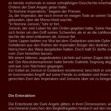
es bereits mehrmals in seiner zehnjährigen Geschichte innerha
Ordens der Dark Angels getan hatte.
"In Nomine Imperatoris," begann der Priester.
Ja, der Imperator, der noch immer im ewigen Tode an seinen St
gebunden, über die Menschheit wachte.
"In Nomine Jonson," fuhr er fort.
Jonson, der sein Leben für den Orden gegeben hatte. Seine Ha
sich fester um den Griff seines Schwertes als er an die zahllose
dachte die einst entkamen als Jonson fiel.
Seine Lippen bebten vor Wut bei dem Gedanken wieviele Opfer
Gefallenen aus den Reihen der imperialen Bürger den dunklen
Herrschern des Warp dargeboten hatten. Doch halt! Er dürfte sich
vom Zorn hinreißen lassen.
Mit einem bitteren, angedeuteten Lächeln auf seinen Zügen blick
auf. Der Absolutionspriester hatte bereits Gabriels Segnung ab
und war zum Nächsten gegangen.
Ein Gebet an Jonson in Gedanken rezetierend, beschloß er se
im kommenden Angriff auf seine Feinde zu entladen und ihnen 
gerechten Zorn des Imperators und Jonsons über sie zu bringe
Die Enteraktion
Die Enterboote der Dark Angels glitten, in ihren Dimensionen, w
erscheinend zwischen den Begleitfregatten hindurch auf den rie