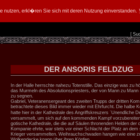
 nutzen, erkl�ren Sie sich mit deren Nutzung einverstanden.
[
Su
DER ANSORIS FELDZUG
In der Halle herrschte nahezu Totenstille. Das einzige was zu h
das Murmeln des Absolutionspriesters, der von Mann zu Mann s
zu segnen.
Gabriel, Veteranensergeant des zweiten Trupps der dritten Kom
betrachtete dieses Bild immer wieder mit Ehrfurcht. Die halbe
hatte hier in der Kathedrale des Angriffskreuzers `Unendliche
versammelt, um sich auf den kommenden Kampf vorzubereiten
gotische Kathedrale, die die auf Säulen thronenden Helden der d
Kompanie ehrte, war stets vor einer Schlacht der Platz an dem 
Krieger versammelten. Weihrauchschwaden hangen wie eine zu
Wolkendecke knapp über ihren Köpfen.