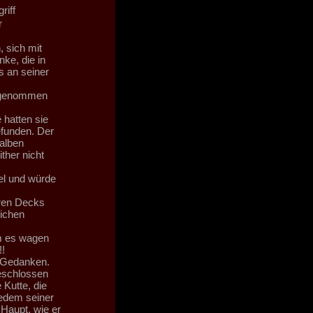
riff
r
, sich mit
ke, die in
os an seiner
abgenommen
 hatten sie
efunden. Der
alben
ther nicht
el und würde
eren Decks
ichen
um es wagen
!!
n Gedanken.
geschlossen
 Kutte, die
jedem seiner
 Haupt, wie er