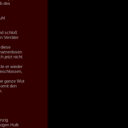
lb des
uhl
nd schloß
n Verräter
 diese
, namenlosen
 jetzt nicht
te er wieder
geschlossen,
ine ganze Wut
somit den
n.
inzig
sigen Hulk