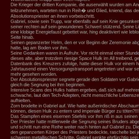
Die Krieger der dritten Kompanie, die auserwählt wurden am Ang
teilzunehmen, warteten nun in Reih� und Glied, kniend, das de
Absolutionspriester an ihnen vorbeischritt.
Gabriel, sowie sein Trupp, war ebenfalls auf sein Knie gesunken
seiner rechten auf sein gewundenes Schwert stützend. Seine Lin
eine klobige Energiefaust gebettet war, hing deaktiviert wie lebl
Seite hinab.
Seinen gepanzerter Helm, den er vor Beginn der Zeremonie 
hatte, lag am Boden vor ihm.
Seine Gedanken waren in Aufruhr. Vor nicht einmal einer Stunde
dieses alte, aber trotzdem riesige Space Hulk im All treibend, g
Datenbank des Kreuzers zufolge, hatte dieser Hulk vor einem h
Jahrtausend einen Versorgungstransport angetreten und war sei
mehr gesehen worden.
Der Absolutionspriester segnete gerade den Soldaten vor Gabri
gleich die Segnung bei ihm beginnen.
Intensive Scans des Hulks hatten ergeben, daß sich auf mehr
schwache, laut den Tech-Adepten, nicht menschliche Lebensze
aufhielten.
Zorn brodelte in Gabriel auf. Wie hatte außerirdischer Abscha
können, diesen Hulk zu entern und imperiale Bürger zu töten?!!!
Das Stampfen eines eisernen Stiefels vor ihm riß in aus seine
Der Priester hatte mittlerweile die Segnung seines Bruders ab
und schritt nun eine Reihe weiter nach hinten auf Gabriel zu. Die
den gepanzerten Körper des Priesters bedeckte, raschelte bei 
schweren metallischen Schritte. Gabriel senkte ehrfürchtig sein