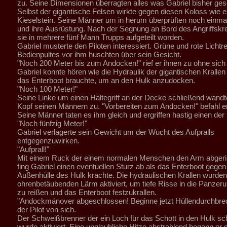
zu. Seine Dimensionen überragten alles was Gabriel bisher ges
Selbst der gigantische Felsen wirkte gegen diesen Koloss wie e
Kieselstein. Seine Männer um in herum überprüften noch einmal
und ihre Ausrüstung. Nach der Segnung an Bord des Angriffsk
sie in mehrere fünf Mann Trupps aufgeteilt worden.
Gabriel musterte den Piloten interessiert. Grüne und rote Lichtr
Bedienpultes vor ihm huschten über sein Gesicht.
"Noch 200 Meter bis zum Andocken!" rief er ihnen zu ohne sic
Gabriel konnte hören wie die Hydraulik der gigantischen Krallen a
das Enterboot brauchte, um an den Hulk anzudocken.
"Noch 100 Meter!"
Seine Linke um einen Haltegriff an der Decke schließend wandt
Kopf seinen Männern zu. "Vorbereiten zum Andocken!" befahl er
Seine Männer taten es ihm gleich und ergriffen hastig einen der H
"Noch fünfzig Meter!"
Gabriel verlagerte sein Gewicht um der Wucht des Aufpralls
entgegenzuwirken.
"Aufprall!"
Mit einem Ruck der einem normalen Menschen den Arm abgeris
fing Gabriel einen eventuellen Sturz ab als das Enterboot gegen
Außenhülle des Hulk krachte. Die hydraulischen Krallen wurden
ohrenbetäubenden Lärm aktiviert, um tiefe Risse in die Panzer
zu reißen und das Enterboot festzukrallen.
"Andockmänover abgeschlossen! Beginne jetzt Hüllendurchbre
der Pilot von sich.
Der Schweißbrenner der ein Loch für das Schott in den Hulk sch
wurde aktiviert. Eine unglaubliche Hitze abstrahlend begann er 