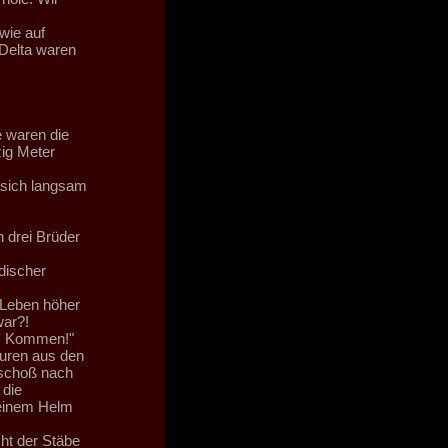
wie auf
 Delta waren
e waren die
zig Meter
 sich langsam
h drei Brüder
discher
 Leben höher
war?!
n?! Kommen!"
turen aus den
 schoß nach
 die
seinem Helm
ht der Stäbe