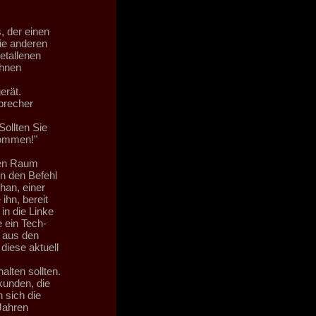
 der einen
ie anderen
etallenen
ihnen
erät.
precher
ollten Sie
Kommen!"
ten Raum
n den Befehl
han, einer
ihn, bereit
in die Linke
e ein Tech-
 aus den
diese aktuell
lten sollten.
kunden, die
 sich die
Jahren