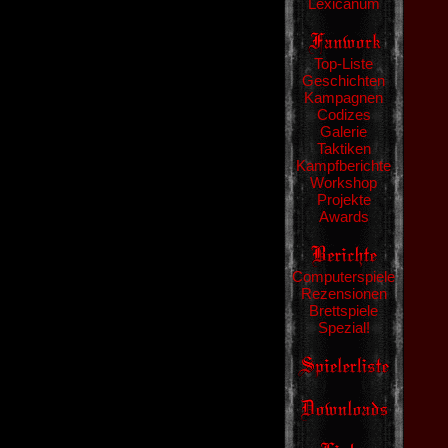
Lexicanum
Top-Liste
Geschichten
Kampagnen
Codizes
Galerie
Taktiken
Kampfberichte
Workshop
Projekte
Awards
Computerspiele
Rezensionen
Brettspiele
Spezial!