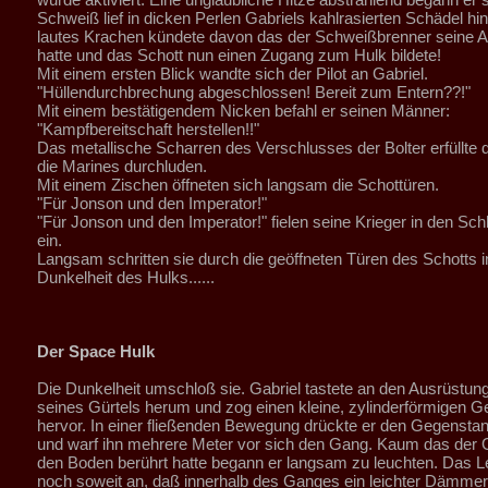
Schweiß lief in dicken Perlen Gabriels kahlrasierten Schädel hin
lautes Krachen kündete davon das der Schweißbrenner seine A
hatte und das Schott nun einen Zugang zum Hulk bildete!
Mit einem ersten Blick wandte sich der Pilot an Gabriel.
"Hüllendurchbrechung abgeschlossen! Bereit zum Entern??!"
Mit einem bestätigendem Nicken befahl er seinen Männer:
"Kampfbereitschaft herstellen!!"
Das metallische Scharren des Verschlusses der Bolter erfüllte
die Marines durchluden.
Mit einem Zischen öffneten sich langsam die Schottüren.
"Für Jonson und den Imperator!"
"Für Jonson und den Imperator!" fielen seine Krieger in den Schl
ein.
Langsam schritten sie durch die geöffneten Türen des Schotts i
Dunkelheit des Hulks......
Der Space Hulk
Die Dunkelheit umschloß sie. Gabriel tastete an den Ausrüstu
seines Gürtels herum und zog einen kleine, zylinderförmigen 
hervor. In einer fließenden Bewegung drückte er den Gegens
und warf ihn mehrere Meter vor sich den Gang. Kaum das der
den Boden berührt hatte begann er langsam zu leuchten. Das L
noch soweit an, daß innerhalb des Ganges ein leichter Dämme