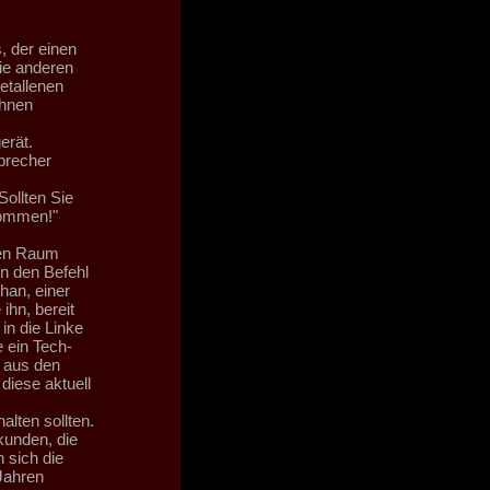
 der einen
ie anderen
etallenen
ihnen
erät.
precher
ollten Sie
Kommen!"
ten Raum
n den Befehl
han, einer
ihn, bereit
in die Linke
e ein Tech-
 aus den
diese aktuell
lten sollten.
kunden, die
 sich die
Jahren