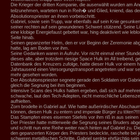
Die Krieger der dritten Kompanie, die auserwählt wurden am Ang
teilzunehmen, warteten nun in Reih� und Glied, kniend, das de
Absolutionspriester an ihnen vorbeischritt.
Gabriel, sowie sein Trupp, war ebenfalls auf sein Knie gesunken
seiner rechten auf sein gewundenes Schwert stützend. Seine Lin
eine klobige Energiefaust gebettet war, hing deaktiviert wie lebl
Seite hinab.
Seinen gepanzerter Helm, den er vor Beginn der Zeremonie 
hatte, lag am Boden vor ihm.
Seine Gedanken waren in Aufruhr. Vor nicht einmal einer Stunde
dieses alte, aber trotzdem riesige Space Hulk im All treibend, g
Datenbank des Kreuzers zufolge, hatte dieser Hulk vor einem h
Jahrtausend einen Versorgungstransport angetreten und war sei
mehr gesehen worden.
Der Absolutionspriester segnete gerade den Soldaten vor Gabri
gleich die Segnung bei ihm beginnen.
Intensive Scans des Hulks hatten ergeben, daß sich auf mehr
schwache, laut den Tech-Adepten, nicht menschliche Lebensze
aufhielten.
Zorn brodelte in Gabriel auf. Wie hatte außerirdischer Abscha
können, diesen Hulk zu entern und imperiale Bürger zu töten?!!!
Das Stampfen eines eisernen Stiefels vor ihm riß in aus seine
Der Priester hatte mittlerweile die Segnung seines Bruders ab
und schritt nun eine Reihe weiter nach hinten auf Gabriel zu. Die
den gepanzerten Körper des Priesters bedeckte, raschelte bei 
schweren metallischen Schritte. Gabriel senkte ehrfürchtig sein