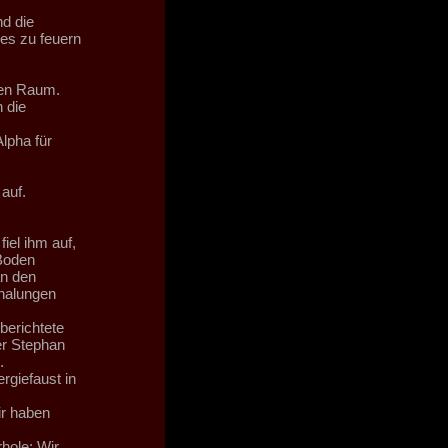
d die
les zu feuern
 den Raum.
 die
lpha für
auf.
iel ihm auf,
Boden
an den
halungen
berichtete
er Stephan
.
rgiefaust in
ir haben
rhole: Wir