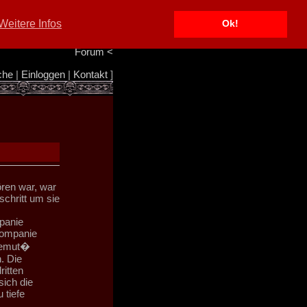
Portal
<
Weitere Infos
Ok!
Info/Impressum
<
Team
<
Forum
<
che
|
Einloggen
|
Kontakt
]
ören war, war
chritt um sie
panie
 Kompanie
 Demut�
. Die
ritten
sich die
 tiefe