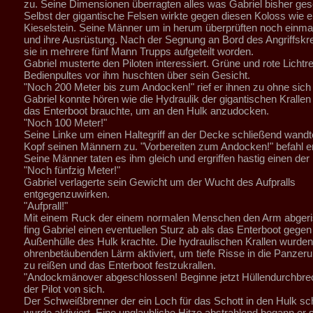
zu. Seine Dimensionen überragten alles was Gabriel bisher ges
Selbst der gigantische Felsen wirkte gegen diesen Koloss wie e
Kieselstein. Seine Männer um in herum überprüften noch einmal
und ihre Ausrüstung. Nach der Segnung an Bord des Angriffsk
sie in mehrere fünf Mann Trupps aufgeteilt worden.
Gabriel musterte den Piloten interessiert. Grüne und rote Lichtr
Bedienpultes vor ihm huschten über sein Gesicht.
"Noch 200 Meter bis zum Andocken!" rief er ihnen zu ohne sic
Gabriel konnte hören wie die Hydraulik der gigantischen Krallen a
das Enterboot brauchte, um an den Hulk anzudocken.
"Noch 100 Meter!"
Seine Linke um einen Haltegriff an der Decke schließend wandt
Kopf seinen Männern zu. "Vorbereiten zum Andocken!" befahl er
Seine Männer taten es ihm gleich und ergriffen hastig einen der H
"Noch fünfzig Meter!"
Gabriel verlagerte sein Gewicht um der Wucht des Aufpralls
entgegenzuwirken.
"Aufprall!"
Mit einem Ruck der einem normalen Menschen den Arm abgeris
fing Gabriel einen eventuellen Sturz ab als das Enterboot gegen
Außenhülle des Hulk krachte. Die hydraulischen Krallen wurden
ohrenbetäubenden Lärm aktiviert, um tiefe Risse in die Panzer
zu reißen und das Enterboot festzukrallen.
"Andockmänover abgeschlossen! Beginne jetzt Hüllendurchbre
der Pilot von sich.
Der Schweißbrenner der ein Loch für das Schott in den Hulk sch
wurde aktiviert. Eine unglaubliche Hitze abstrahlend begann er 