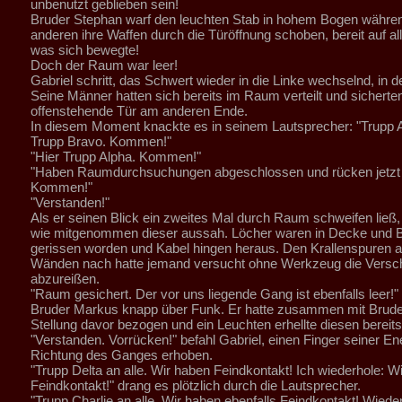
unbenutzt geblieben sein!
Bruder Stephan warf den leuchten Stab in hohem Bogen währen
anderen ihre Waffen durch die Türöffnung schoben, bereit auf al
was sich bewegte!
Doch der Raum war leer!
Gabriel schritt, das Schwert wieder in die Linke wechselnd, in
Seine Männer hatten sich bereits im Raum verteilt und sicherten
offenstehende Tür am anderen Ende.
In diesem Moment knackte es in seinem Lautsprecher: "Trupp A
Trupp Bravo. Kommen!"
"Hier Trupp Alpha. Kommen!"
"Haben Raumdurchsuchungen abgeschlossen und rücken jetzt 
Kommen!"
"Verstanden!"
Als er seinen Blick ein zweites Mal durch Raum schweifen ließ, f
wie mitgenommen dieser aussah. Löcher waren in Decke und 
gerissen worden und Kabel hingen heraus. Den Krallenspuren 
Wänden nach hatte jemand versucht ohne Werkzeug die Versc
abzureißen.
"Raum gesichert. Der vor uns liegende Gang ist ebenfalls leer!" 
Bruder Markus knapp über Funk. Er hatte zusammen mit Brud
Stellung davor bezogen und ein Leuchten erhellte diesen bereits
"Verstanden. Vorrücken!" befahl Gabriel, einen Finger seiner Ene
Richtung des Ganges erhoben.
"Trupp Delta an alle. Wir haben Feindkontakt! Ich wiederhole: W
Feindkontakt!" drang es plötzlich durch die Lautsprecher.
"Trupp Charlie an alle. Wir haben ebenfalls Feindkontakt! Wiede