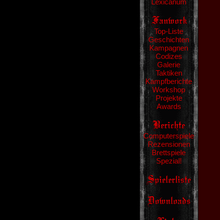
Lexicanum
Top-Liste
Geschichten
Kampagnen
Codizes
Galerie
Taktiken
Kampfberichte
Workshop
Projekte
Awards
Computerspiele
Rezensionen
Brettspiele
Spezial!