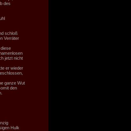
lb des
uhl
nd schloß
n Verräter
 diese
, namenlosen
 jetzt nicht
te er wieder
geschlossen,
ine ganze Wut
somit den
n.
inzig
sigen Hulk