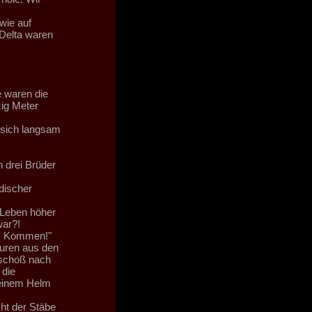
wie auf
 Delta waren
e waren die
zig Meter
 sich langsam
h drei Brüder
discher
 Leben höher
war?!
n?! Kommen!"
turen aus den
 schoß nach
 die
seinem Helm
ht der Stäbe