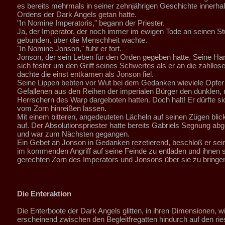
es bereits mehrmals in seiner zehnjährigen Geschichte innerha
Ordens der Dark Angels getan hatte.
"In Nomine Imperatoris," begann der Priester.
Ja, der Imperator, der noch immer im ewigen Tode an seinen St
gebunden, über die Menschheit wachte.
"In Nomine Jonson," fuhr er fort.
Jonson, der sein Leben für den Orden gegeben hatte. Seine Ha
sich fester um den Griff seines Schwertes als er an die zahllose
dachte die einst entkamen als Jonson fiel.
Seine Lippen bebten vor Wut bei dem Gedanken wieviele Opfer
Gefallenen aus den Reihen der imperialen Bürger den dunklen
Herrschern des Warp dargeboten hatten. Doch halt! Er dürfte sich
vom Zorn hinreißen lassen.
Mit einem bitteren, angedeuteten Lächeln auf seinen Zügen blick
auf. Der Absolutionspriester hatte bereits Gabriels Segnung ab
und war zum Nächsten gegangen.
Ein Gebet an Jonson in Gedanken rezetierend, beschloß er se
im kommenden Angriff auf seine Feinde zu entladen und ihnen 
gerechten Zorn des Imperators und Jonsons über sie zu bringe
Die Enteraktion
Die Enterboote der Dark Angels glitten, in ihren Dimensionen, w
erscheinend zwischen den Begleitfregatten hindurch auf den rie