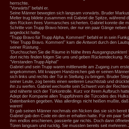
herrschte.
"Vorwärts!" befahl er.
Seine Männer bewegten sich langsam vorwärts. Bruder Markus,
Melter trug bildete zusammen mit Gabriel die Spitze, während d
den Rücken ihres Vormarsches sicherten. Gabriel konnte die m
Schritte von Trupp Bravo hören, der nur ein paar Gänge neben 
angedockt hatte.
"Trupp Bravo für Trupp Alpha. Kommen!" befahl er in sein Funkg
"Hier Trupp Bravo. Kommen!" kam die Antwort durch den Lauts
seiner Rüstung .
"Durchsuchen Sie die Räume in Nähe ihres Ausgangspunkten! S
dort nichts finden folgen Sie uns und geben Rückendeckung. 
"Verstanden Trupp Alpha!"
Gabriel und sein Trupp waren mittlerweile am Zugang zum ers
angekommen. Mit knappen Handzeichen gab er seinen Männer
sich links und rechts der Tür in Stellung zu bringen. Bruder Step
seiner Leute, zog bereits einen weiteren Leuchtstab und drückte 
ihn zu werfen. Gabriel wechselte sein Schwert von der Rechten 
und näherte sich der Türkontrolle. Kurz vor ihrem Aufbruch hatt
Adept der Kompanie allen Truppführern die Türcodes des Hulks
Datenbanken gegeben. Was allerdings nicht heißen mußte, daß 
waren!
Er gab seinen Männer nochmals ein Nicken das sie sich bereit ha
Gabriel gab den Code ein den er erhalten hatte. Für ein paar Se
ihm endlos erschienen, passierte gar nichts. Doch dann öffneten
Türen langsam und rucklig. Sie mussten bereits seit mehreren 