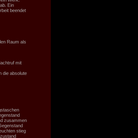
ab. Ein
rbeit beendet
 den Raum als
achtruf mit
n die absolute
ngstaschen
Gegenstand
tand zusammen
 Gegenstand
euchten stieg
rzustand