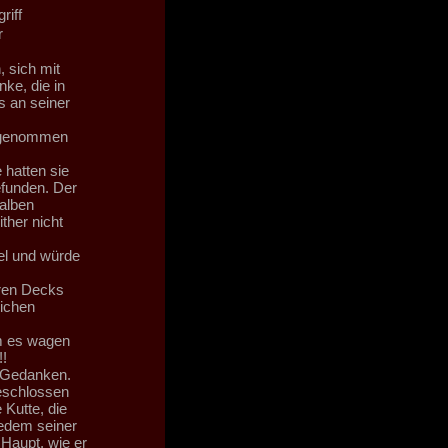
riff
r
, sich mit
ke, die in
os an seiner
abgenommen
 hatten sie
efunden. Der
alben
ther nicht
el und würde
eren Decks
ichen
um es wagen
!!
n Gedanken.
geschlossen
 Kutte, die
jedem seiner
 Haupt, wie er