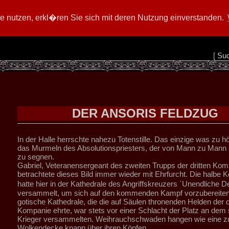
 nutzen, erkl�ren Sie sich mit deren Nutzung einverstanden.
[
Su
DER ANSORIS FELDZUG
In der Halle herrschte nahezu Totenstille. Das einzige was zu h
das Murmeln des Absolutionspriesters, der von Mann zu Mann s
zu segnen.
Gabriel, Veteranensergeant des zweiten Trupps der dritten Kom
betrachtete dieses Bild immer wieder mit Ehrfurcht. Die halbe
hatte hier in der Kathedrale des Angriffskreuzers `Unendliche
versammelt, um sich auf den kommenden Kampf vorzubereiten
gotische Kathedrale, die die auf Säulen thronenden Helden der d
Kompanie ehrte, war stets vor einer Schlacht der Platz an dem 
Krieger versammelten. Weihrauchschwaden hangen wie eine zu
Wolkendecke knapp über ihren Köpfen.