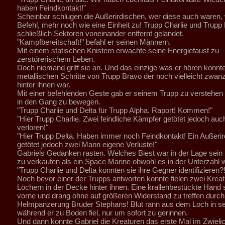
haben Feindkontakt!"
Scheinbar schlugen die Außerirdischen, wer diese auch waren, 
Befehl, mehr noch wie eine Einheit zu! Trupp Charlie und Trupp
schließlich Sektoren voneinander entfernt gelandet.
"Kampfbereitschaft!" befahl er seinen Männern.
Mit einem statischen Knistern erwachte seine Energiefaust zu
zerstörerischem Leben.
Doch niemand griff sie an. Und das einzige was er hören konnt
metallischen Schritte von Trupp Bravo der noch vielleicht zwan
hinter ihnen war.
Mit einer befehlenden Geste gab er seinem Trupp zu verstehen
in den Gang zu bewegen.
"Trupp Charlie und Delta für Trupp Alpha. Raport! Kommen!"
"Hier Trupp Charlie. Zwei feindliche Kämpfer getötet jedoch auc
verloren!"
"Hier Trupp Delta. Haben immer noch Feindkontakt! Ein Außerir
getötet jedoch zwei Mann eigene Verluste!"
Gabriels Gedanken rasten. Welches Biest war in der Lage sein
zu verkaufen als ein Space Marine obwohl es in der Unterzahl 
"Trupp Charlie und Delta konnten sie ihre Gegner identifiziere
Noch bevor einer der Trupps antworten konnte fielen zwei Krea
Löchern in der Decke hinter ihnen. Eine krallenbestückte Hand
vorne und drang ohne auf größeren Widerstand zu treffen durch
Helmpanzerung Bruder Stephans! Blut rann aus dem Loch in 
während er zu Boden fiel, nur um sofort zu gerinnen.
Und dann konnte Gabriel die Kreaturen das erste Mal im Zwielic