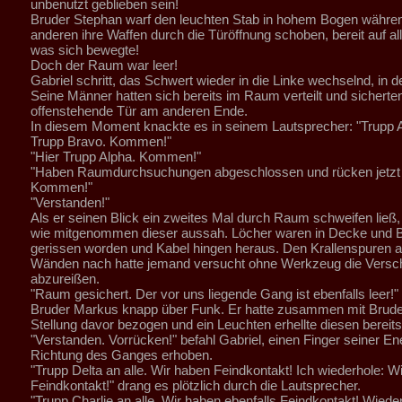
unbenutzt geblieben sein!
Bruder Stephan warf den leuchten Stab in hohem Bogen währen
anderen ihre Waffen durch die Türöffnung schoben, bereit auf al
was sich bewegte!
Doch der Raum war leer!
Gabriel schritt, das Schwert wieder in die Linke wechselnd, in
Seine Männer hatten sich bereits im Raum verteilt und sicherten
offenstehende Tür am anderen Ende.
In diesem Moment knackte es in seinem Lautsprecher: "Trupp A
Trupp Bravo. Kommen!"
"Hier Trupp Alpha. Kommen!"
"Haben Raumdurchsuchungen abgeschlossen und rücken jetzt 
Kommen!"
"Verstanden!"
Als er seinen Blick ein zweites Mal durch Raum schweifen ließ, f
wie mitgenommen dieser aussah. Löcher waren in Decke und 
gerissen worden und Kabel hingen heraus. Den Krallenspuren 
Wänden nach hatte jemand versucht ohne Werkzeug die Versc
abzureißen.
"Raum gesichert. Der vor uns liegende Gang ist ebenfalls leer!" 
Bruder Markus knapp über Funk. Er hatte zusammen mit Brud
Stellung davor bezogen und ein Leuchten erhellte diesen bereits
"Verstanden. Vorrücken!" befahl Gabriel, einen Finger seiner Ene
Richtung des Ganges erhoben.
"Trupp Delta an alle. Wir haben Feindkontakt! Ich wiederhole: W
Feindkontakt!" drang es plötzlich durch die Lautsprecher.
"Trupp Charlie an alle. Wir haben ebenfalls Feindkontakt! Wiede