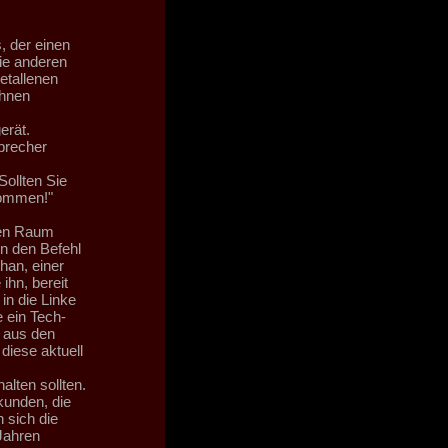
 der einen
ie anderen
etallenen
ihnen
erät.
precher
ollten Sie
Kommen!"
ten Raum
n den Befehl
han, einer
ihn, bereit
in die Linke
e ein Tech-
 aus den
diese aktuell
lten sollten.
kunden, die
 sich die
Jahren