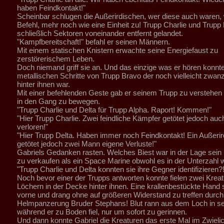
haben Feindkontakt!"
Scheinbar schlugen die Außerirdischen, wer diese auch waren, 
Befehl, mehr noch wie eine Einheit zu! Trupp Charlie und Trupp
schließlich Sektoren voneinander entfernt gelandet.
"Kampfbereitschaft!" befahl er seinen Männern.
Mit einem statischen Knistern erwachte seine Energiefaust zu
zerstörerischem Leben.
Doch niemand griff sie an. Und das einzige was er hören konnt
metallischen Schritte von Trupp Bravo der noch vielleicht zwan
hinter ihnen war.
Mit einer befehlenden Geste gab er seinem Trupp zu verstehen
in den Gang zu bewegen.
"Trupp Charlie und Delta für Trupp Alpha. Raport! Kommen!"
"Hier Trupp Charlie. Zwei feindliche Kämpfer getötet jedoch auc
verloren!"
"Hier Trupp Delta. Haben immer noch Feindkontakt! Ein Außerir
getötet jedoch zwei Mann eigene Verluste!"
Gabriels Gedanken rasten. Welches Biest war in der Lage sein
zu verkaufen als ein Space Marine obwohl es in der Unterzahl 
"Trupp Charlie und Delta konnten sie ihre Gegner identifiziere
Noch bevor einer der Trupps antworten konnte fielen zwei Krea
Löchern in der Decke hinter ihnen. Eine krallenbestückte Hand
vorne und drang ohne auf größeren Widerstand zu treffen durch
Helmpanzerung Bruder Stephans! Blut rann aus dem Loch in 
während er zu Boden fiel, nur um sofort zu gerinnen.
Und dann konnte Gabriel die Kreaturen das erste Mal im Zwielic