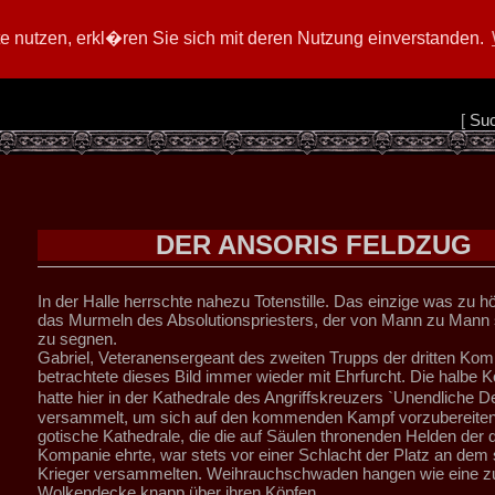
 nutzen, erkl�ren Sie sich mit deren Nutzung einverstanden.
[
Su
DER ANSORIS FELDZUG
In der Halle herrschte nahezu Totenstille. Das einzige was zu h
das Murmeln des Absolutionspriesters, der von Mann zu Mann s
zu segnen.
Gabriel, Veteranensergeant des zweiten Trupps der dritten Kom
betrachtete dieses Bild immer wieder mit Ehrfurcht. Die halbe
hatte hier in der Kathedrale des Angriffskreuzers `Unendliche
versammelt, um sich auf den kommenden Kampf vorzubereiten
gotische Kathedrale, die die auf Säulen thronenden Helden der d
Kompanie ehrte, war stets vor einer Schlacht der Platz an dem 
Krieger versammelten. Weihrauchschwaden hangen wie eine zu
Wolkendecke knapp über ihren Köpfen.