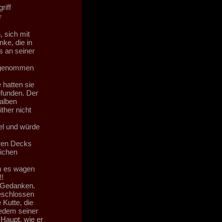
riff
r
, sich mit
ke, die in
os an seiner
abgenommen
 hatten sie
efunden. Der
alben
ther nicht
el und würde
eren Decks
ichen
um es wagen
!!
n Gedanken.
geschlossen
 Kutte, die
jedem seiner
 Haupt, wie er