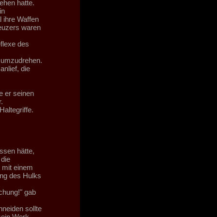
ehen hatte.
in
 ihre Waffen
reuzers waren
eflexe des
h umzudrehen.
nlief, die
e er seinen
.
altegriffe.
sen hätte,
 die
 mit einem
ung des Hulks
chung!" gab
neiden sollte
sein Werk.