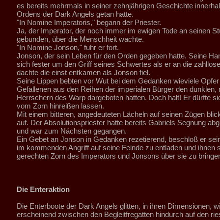
es bereits mehrmals in seiner zehnjährigen Geschichte innerha
Ordens der Dark Angels getan hatte.
"In Nomine Imperatoris," begann der Priester.
Ja, der Imperator, der noch immer im ewigen Tode an seinen St
gebunden, über die Menschheit wachte.
"In Nomine Jonson," fuhr er fort.
Jonson, der sein Leben für den Orden gegeben hatte. Seine Ha
sich fester um den Griff seines Schwertes als er an die zahllose
dachte die einst entkamen als Jonson fiel.
Seine Lippen bebten vor Wut bei dem Gedanken wieviele Opfer
Gefallenen aus den Reihen der imperialen Bürger den dunklen
Herrschern des Warp dargeboten hatten. Doch halt! Er dürfte sich
vom Zorn hinreißen lassen.
Mit einem bitteren, angedeuteten Lächeln auf seinen Zügen blick
auf. Der Absolutionspriester hatte bereits Gabriels Segnung ab
und war zum Nächsten gegangen.
Ein Gebet an Jonson in Gedanken rezetierend, beschloß er se
im kommenden Angriff auf seine Feinde zu entladen und ihnen 
gerechten Zorn des Imperators und Jonsons über sie zu bringe
Die Enteraktion
Die Enterboote der Dark Angels glitten, in ihren Dimensionen, w
erscheinend zwischen den Begleitfregatten hindurch auf den rie