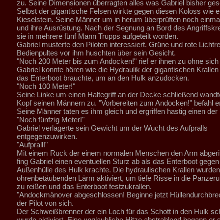
zu. Seine Dimensionen überragten alles was Gabriel bisher ges
Selbst der gigantische Felsen wirkte gegen diesen Koloss wie e
Kieselstein. Seine Männer um in herum überprüften noch einmal
und ihre Ausrüstung. Nach der Segnung an Bord des Angriffsk
sie in mehrere fünf Mann Trupps aufgeteilt worden.
Gabriel musterte den Piloten interessiert. Grüne und rote Lichtr
Bedienpultes vor ihm huschten über sein Gesicht.
"Noch 200 Meter bis zum Andocken!" rief er ihnen zu ohne sic
Gabriel konnte hören wie die Hydraulik der gigantischen Krallen a
das Enterboot brauchte, um an den Hulk anzudocken.
"Noch 100 Meter!"
Seine Linke um einen Haltegriff an der Decke schließend wandt
Kopf seinen Männern zu. "Vorbereiten zum Andocken!" befahl er
Seine Männer taten es ihm gleich und ergriffen hastig einen der H
"Noch fünfzig Meter!"
Gabriel verlagerte sein Gewicht um der Wucht des Aufpralls
entgegenzuwirken.
"Aufprall!"
Mit einem Ruck der einem normalen Menschen den Arm abgeris
fing Gabriel einen eventuellen Sturz ab als das Enterboot gegen
Außenhülle des Hulk krachte. Die hydraulischen Krallen wurden
ohrenbetäubenden Lärm aktiviert, um tiefe Risse in die Panzer
zu reißen und das Enterboot festzukrallen.
"Andockmänover abgeschlossen! Beginne jetzt Hüllendurchbre
der Pilot von sich.
Der Schweißbrenner der ein Loch für das Schott in den Hulk sch
wurde aktiviert. Eine unglaubliche Hitze abstrahlend begann er 