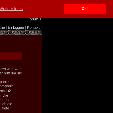
Portal
<
Weitere Infos
Ok!
Info/Impressum
<
Team
<
Forum
<
che
|
Einloggen
|
Kontakt
]
ören war, war
chritt um sie
panie
 Kompanie
 Demut�
. Die
ritten
sich die
 tiefe