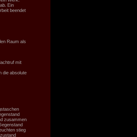
ab. Ein
rbeit beendet
 den Raum als
achtruf mit
n die absolute
ngstaschen
Gegenstand
tand zusammen
 Gegenstand
euchten stieg
rzustand