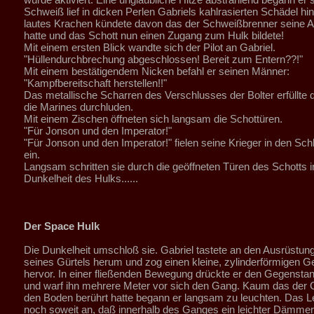
Schweiß lief in dicken Perlen Gabriels kahlrasierten Schädel hin
lautes Krachen kündete davon das der Schweißbrenner seine A
hatte und das Schott nun einen Zugang zum Hulk bildete!
Mit einem ersten Blick wandte sich der Pilot an Gabriel.
"Hüllendurchbrechung abgeschlossen! Bereit zum Entern??!"
Mit einem bestätigendem Nicken befahl er seinen Männer:
"Kampfbereitschaft herstellen!!"
Das metallische Scharren des Verschlusses der Bolter erfüllte
die Marines durchluden.
Mit einem Zischen öffneten sich langsam die Schottüren.
"Für Jonson und den Imperator!"
"Für Jonson und den Imperator!" fielen seine Krieger in den Schl
ein.
Langsam schritten sie durch die geöffneten Türen des Schotts i
Dunkelheit des Hulks......
Der Space Hulk
Die Dunkelheit umschloß sie. Gabriel tastete an den Ausrüstu
seines Gürtels herum und zog einen kleine, zylinderförmigen 
hervor. In einer fließenden Bewegung drückte er den Gegens
und warf ihn mehrere Meter vor sich den Gang. Kaum das der
den Boden berührt hatte begann er langsam zu leuchten. Das L
noch soweit an, daß innerhalb des Ganges ein leichter Dämme