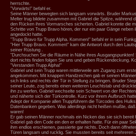
herrschte.
"Vorwärts!" befahl er.
Seine Männer bewegten sich langsam vorwärts. Bruder Markus,
Melter trug bildete zusammen mit Gabriel die Spitze, während d
den Rücken ihres Vormarsches sicherten. Gabriel konnte die m
Schritte von Trupp Bravo hören, der nur ein paar Gänge neben 
angedockt hatte.
"Trupp Bravo für Trupp Alpha. Kommen!" befahl er in sein Funkg
"Hier Trupp Bravo. Kommen!" kam die Antwort durch den Lauts
seiner Rüstung .
"Durchsuchen Sie die Räume in Nähe ihres Ausgangspunkten! S
dort nichts finden folgen Sie uns und geben Rückendeckung. 
"Verstanden Trupp Alpha!"
Gabriel und sein Trupp waren mittlerweile am Zugang zum ers
angekommen. Mit knappen Handzeichen gab er seinen Männer
sich links und rechts der Tür in Stellung zu bringen. Bruder Step
seiner Leute, zog bereits einen weiteren Leuchtstab und drückte 
ihn zu werfen. Gabriel wechselte sein Schwert von der Rechten 
und näherte sich der Türkontrolle. Kurz vor ihrem Aufbruch hatt
Adept der Kompanie allen Truppführern die Türcodes des Hulks
Datenbanken gegeben. Was allerdings nicht heißen mußte, daß 
waren!
Er gab seinen Männer nochmals ein Nicken das sie sich bereit ha
Gabriel gab den Code ein den er erhalten hatte. Für ein paar Se
ihm endlos erschienen, passierte gar nichts. Doch dann öffneten
Türen langsam und rucklig. Sie mussten bereits seit mehreren 