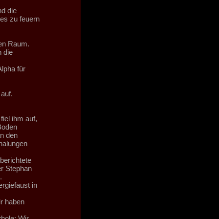
d die
les zu feuern
 den Raum.
 die
lpha für
auf.
iel ihm auf,
Boden
an den
halungen
berichtete
er Stephan
.
rgiefaust in
ir haben
rhole: Wir