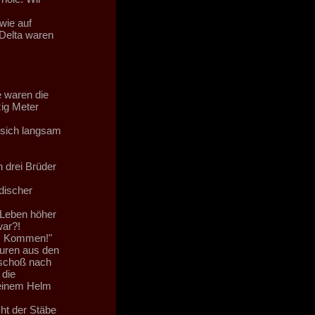
wie auf
 Delta waren
e waren die
zig Meter
 sich langsam
h drei Brüder
discher
 Leben höher
war?!
n?! Kommen!"
turen aus den
 schoß nach
 die
seinem Helm
ht der Stäbe