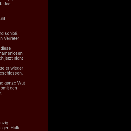
lb des
uhl
nd schloß
n Verräter
 diese
, namenlosen
 jetzt nicht
te er wieder
geschlossen,
ine ganze Wut
somit den
n.
inzig
sigen Hulk