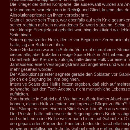
Die Krieger der dritten Kompanie, die auserwählt wurden am Ang
teilzunehmen, warteten nun in Reih� und Glied, kniend, das de
Absolutionspriester an ihnen vorbeischritt.
Gabriel, sowie sein Trupp, war ebenfalls auf sein Knie gesunken
seiner rechten auf sein gewundenes Schwert stützend. Seine Lin
eine klobige Energiefaust gebettet war, hing deaktiviert wie lebl
Seite hinab.
Seinen gepanzerter Helm, den er vor Beginn der Zeremonie 
hatte, lag am Boden vor ihm.
Seine Gedanken waren in Aufruhr. Vor nicht einmal einer Stunde
dieses alte, aber trotzdem riesige Space Hulk im All treibend, g
Datenbank des Kreuzers zufolge, hatte dieser Hulk vor einem h
Jahrtausend einen Versorgungstransport angetreten und war sei
mehr gesehen worden.
Der Absolutionspriester segnete gerade den Soldaten vor Gabri
gleich die Segnung bei ihm beginnen.
Intensive Scans des Hulks hatten ergeben, daß sich auf mehr
schwache, laut den Tech-Adepten, nicht menschliche Lebensze
aufhielten.
Zorn brodelte in Gabriel auf. Wie hatte außerirdischer Abscha
können, diesen Hulk zu entern und imperiale Bürger zu töten?!!!
Das Stampfen eines eisernen Stiefels vor ihm riß in aus seine
Der Priester hatte mittlerweile die Segnung seines Bruders ab
und schritt nun eine Reihe weiter nach hinten auf Gabriel zu. Die
den gepanzerten Körper des Priesters bedeckte, raschelte bei 
schweren metallischen Schritte. Gabriel senkte ehrfürchtig sein