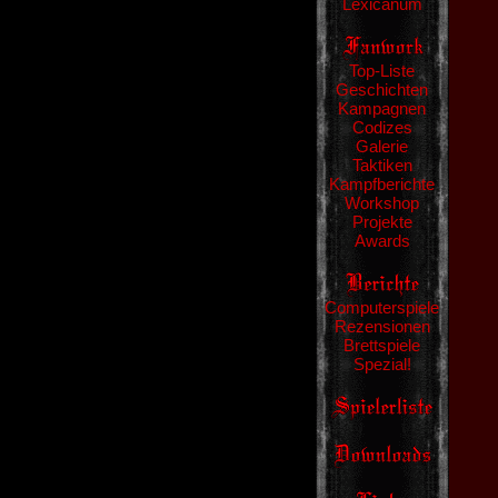
Lexicanum
Top-Liste
Geschichten
Kampagnen
Codizes
Galerie
Taktiken
Kampfberichte
Workshop
Projekte
Awards
Computerspiele
Rezensionen
Brettspiele
Spezial!