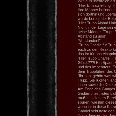
Wut aufzuschreien als
"Hier Einsatzleitung. H
Ihre Männer befinden s
sich dorthin und über
wurde bereits der Bef
"Hier Trupp Alpha! Hab
Nicht in der Lage sein
seine Männer. "Trupp 
Abstand zu uns!"
"Verstanden!"
"Trupp Charlie für Tru
euch zu den Reaktorko
das ihr für uns einsp
"Hier Trupp Charlie. H
Glück???! Ein Space M
und des Imperators. E
dem Truppführer des C
"Ihr habt gehört was 
Trupp. Sie rückten la
ihnen sowie die Decke 
Am Ende des Ganges erw
Gedämpftes, rotes Lic
mußte in diesem Bereic
spüren, wie ihm dieses 
wenn ihr in diese Kam
Gabriel schüttelte den
Doch dann er das dies