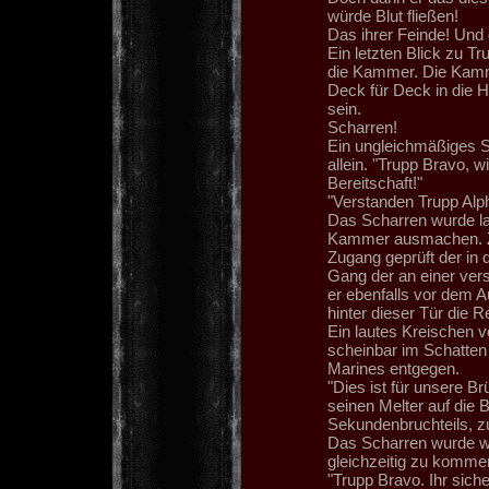
würde Blut fließen!
Das ihrer Feinde! Und
Ein letzten Blick zu T
die Kammer. Die Kamme
Deck für Deck in die 
sein.
Scharren!
Ein ungleichmäßiges Sc
allein. "Trupp Bravo, 
Bereitschaft!"
"Verstanden Trupp Alp
Das Scharren wurde lau
Kammer ausmachen. Zw
Zugang geprüft der in 
Gang der an einer ver
er ebenfalls vor dem Au
hinter dieser Tür die R
Ein lautes Kreischen v
scheinbar im Schatten 
Marines entgegen.
"Dies ist für unsere B
seinen Melter auf die 
Sekundenbruchteils, zu
Das Scharren wurde wi
gleichzeitig zu kommen
"Trupp Bravo. Ihr sich