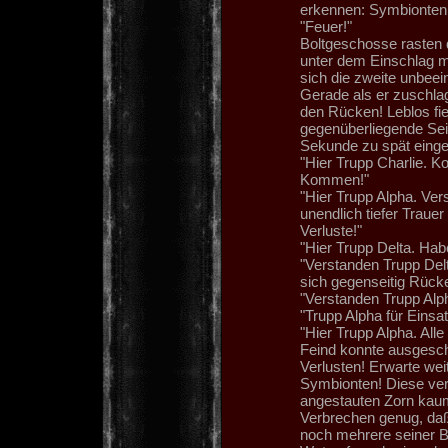
erkennen: Symbionten!
"Feuer!"
Boltgeschosse rasten 
unter dem Einschlag m
sich die zweite unbee
Gerade als er zuschlage
den Rücken! Leblos fie
gegenüberliegende Sei
Sekunde zu spät einge
"Hier Trupp Charlie. K
Kommen!"
"Hier Trupp Alpha. Ver
unendlich tiefer Traue
Verluste!"
"Hier Trupp Delta. Ha
"Verstanden Trupp Delt
sich gegenseitig Rüc
"Verstanden Trupp Alp
"Trupp Alpha für Einsa
"Hier Trupp Alpha. All
Feind konnte ausgescha
Verlusten! Erwarte we
Symbionten! Diese ver
angestauten Zorn kaum
Verbrechen genug, daß 
noch mehrere seiner Br