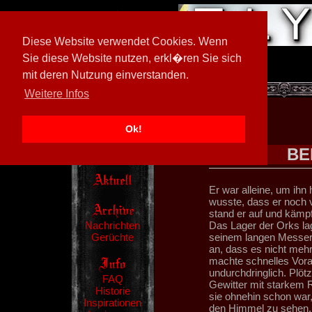
Diese Website verwendet Cookies. Wenn
Sie diese Website nutzen, erkl�ren Sie sich
mit deren Nutzung einverstanden.
[
597026/M3
]
Weitere Infos
Ok!
BE
Er war alleine, um ihn
wusste, dass er noch 
stand er auf und kämpf
Nachrichten
Das Lager der Orks lag
Gerüchte
seinem langen Messer 
an, dass es nicht mehr
machte schnelles Vor
undurchdringlich. Plötz
FAQ
Gewitter mit starkem
Historie
sie ohnehin schon war,
Inspirationen
den Himmel zu sehen. 