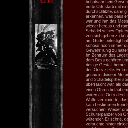
behutsam sein Gewehr 
erste Ork starb mit e
durchschlitzte, dann gi
erkennen, was passier
war und ihm das Messe
wieder heraus und ram
Schädel seines Opfers
von sich geben zu kön
am Gürtel befestigt hat
schoss noch immer dur
Gewehr ruhig zu halten
Im Zentrum des Lagers
dem Boss gehören und 
riesige Gestalt heraus.
des Orks zielte. Er ko
genau in diesem Momen
und Schädelsplitter sp
überrascht war, als da
einen Ohren betäuben
waren alle Orks des L
Waffe verhinderte, das
kam bestimmen konnten
versuchen. Wieder drü
Schulterpanzer von Gr
wütender. Er schrie, da
versuchte hinter einig