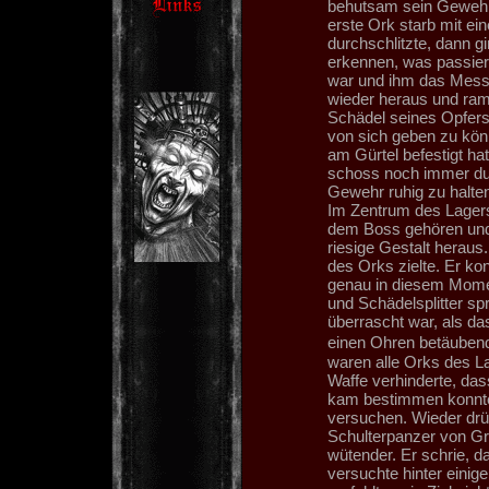
behutsam sein Gewehr 
erste Ork starb mit e
durchschlitzte, dann gi
erkennen, was passier
war und ihm das Messe
wieder heraus und ram
Schädel seines Opfers
von sich geben zu kön
am Gürtel befestigt hat
schoss noch immer dur
Gewehr ruhig zu halten
Im Zentrum des Lagers
dem Boss gehören und 
riesige Gestalt heraus.
des Orks zielte. Er ko
genau in diesem Momen
und Schädelsplitter sp
überrascht war, als da
einen Ohren betäuben
waren alle Orks des L
Waffe verhinderte, das
kam bestimmen konnten
versuchen. Wieder drü
Schulterpanzer von Gr
wütender. Er schrie, da
versuchte hinter einig