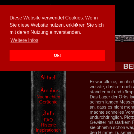
Diese Website verwendet Cookies. Wenn
Sie diese Website nutzen, erkl�ren Sie sich
mit deren Nutzung einverstanden.
[
600026/M3
]
Weitere Infos
Ok!
BE
Er war alleine, um ihn
wusste, dass er noch 
stand er auf und kämpf
Nachrichten
Das Lager der Orks lag
Gerüchte
seinem langen Messer 
an, dass es nicht mehr
machte schnelles Vor
undurchdringlich. Plötz
FAQ
Gewitter mit starkem
Historie
sie ohnehin schon war,
Inspirationen
den Himmel zu sehen. 