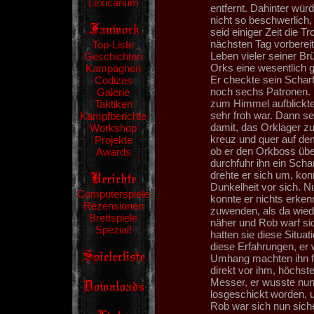
Lexicanum
entfernt. Dahinter wür
nicht so beschwerlich, 
seid einiger Zeit die 
nächsten Tag vorbereit
Top-Liste
Leben vieler seiner B
Geschichten
Orks eine wesentlich g
Kampagnen
Er checkte sein Schar
Codizes
noch sechs Patronen. 
Galerie
zum Himmel aufblickte
Taktiken
sehr froh war. Dann se
Kampfberichte
damit, das Orklager z
Workshop
kreuz und quer auf dem
Projekte
ob er den Orkboss übe
Awards
durchfuhr ihn ein Scha
drehte er sich um, konn
Dunkelheit vor sich. 
Computerspiele
konnte er nichts erken
Rezensionen
zuwenden, als da wie
Brettspiele
näher und Rob warf sic
Spezial!
hatten sie diese Situa
diese Erfahrungen, er 
Umhang machten ihn fa
direkt vor ihm, höchst
Messer, er wusste nun
losgeschickt worden, 
Rob war sich nun siche