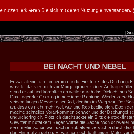
 nutzen, erkl�ren Sie sich mit deren Nutzung einverstanden.
[
Su
BEI NACHT UND NEBEL
Er war alleine, um ihn herum nur die Finsternis des Dschungels
wusste, dass er noch vor Morgengrauen seinen Auftrag erfüllen
stand er auf und kämpfte sich weiter durch das Dickicht aus Sc
Das Lager der Orks lag in nördlicher Richtung. Wieder zerschlu
seinem langen Messer einen Ast, der ihm im Weg war. Der Sca
an, dass es nicht mehr weit war und Rob beeilte sich. Doch de
machte schnelles Vorankommen schwer und der Dschungel sc
undurchdringlich. Plötzlich durchzuckte ein Blitz die stockfinste
Gewitter mit starkem Regen würde die Sache noch schwerer m
sie ohnehin schon war, dachte Rob als er versuchte durch das 
den Himmel zu sehen. Er war nur noch fünfhundert Meter vom