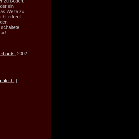
er zu Boden.
der ein
das Weite zu
ht erfreut
 den
 schaltete
or!
erhards
, 2002
chlecht
]