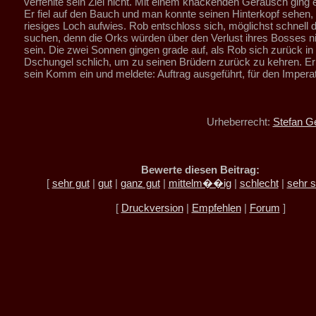
verfehlte sein Ziel nicht. Mit einem knackenden Geräusch ging 
Er fiel auf den Bauch und man konnte seinen Hinterkopf sehen, 
riesiges Loch aufwies. Rob entschloss sich, möglichst schnell 
suchen, denn die Orks würden über den Verlust ihres Bosses nic
sein. Die zwei Sonnen gingen grade auf, als Rob sich zurück in
Dschungel schlich, um zu seinen Brüdern zurück zu kehren. Er
sein Komm ein und meldete: Auftrag ausgeführt, für den Imperat
Urheberrecht:
Stefan G
Bewerte diesen Beitrag:
[
sehr gut
|
gut
|
ganz gut
|
mittelm��ig
|
schlecht
|
sehr s
[
Druckversion
|
Empfehlen
|
Forum
]