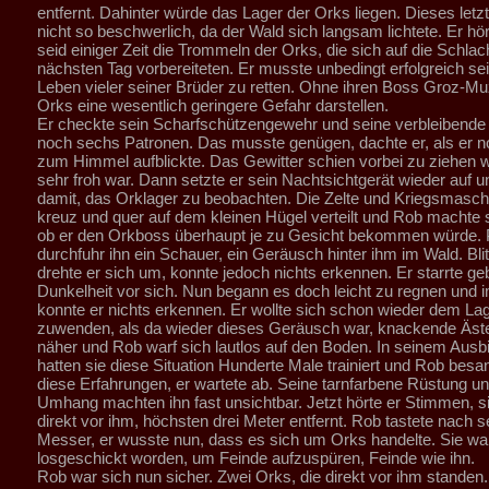
entfernt. Dahinter würde das Lager der Orks liegen. Dieses letz
nicht so beschwerlich, da der Wald sich langsam lichtete. Er hör
seid einiger Zeit die Trommeln der Orks, die sich auf die Schla
nächsten Tag vorbereiteten. Er musste unbedingt erfolgreich se
Leben vieler seiner Brüder zu retten. Ohne ihren Boss Groz-Mu
Orks eine wesentlich geringere Gefahr darstellen.
Er checkte sein Scharfschützengewehr und seine verbleibende 
noch sechs Patronen. Das musste genügen, dachte er, als er n
zum Himmel aufblickte. Das Gewitter schien vorbei zu ziehen 
sehr froh war. Dann setzte er sein Nachtsichtgerät wieder auf 
damit, das Orklager zu beobachten. Die Zelte und Kriegsmasch
kreuz und quer auf dem kleinen Hügel verteilt und Rob machte 
ob er den Orkboss überhaupt je zu Gesicht bekommen würde. P
durchfuhr ihn ein Schauer, ein Geräusch hinter ihm im Wald. Bli
drehte er sich um, konnte jedoch nichts erkennen. Er starrte geb
Dunkelheit vor sich. Nun begann es doch leicht zu regnen und
konnte er nichts erkennen. Er wollte sich schon wieder dem La
zuwenden, als da wieder dieses Geräusch war, knackende Äst
näher und Rob warf sich lautlos auf den Boden. In seinem Ausb
hatten sie diese Situation Hunderte Male trainiert und Rob besa
diese Erfahrungen, er wartete ab. Seine tarnfarbene Rüstung un
Umhang machten ihn fast unsichtbar. Jetzt hörte er Stimmen, s
direkt vor ihm, höchsten drei Meter entfernt. Rob tastete nach 
Messer, er wusste nun, dass es sich um Orks handelte. Sie wa
losgeschickt worden, um Feinde aufzuspüren, Feinde wie ihn.
Rob war sich nun sicher. Zwei Orks, die direkt vor ihm standen.