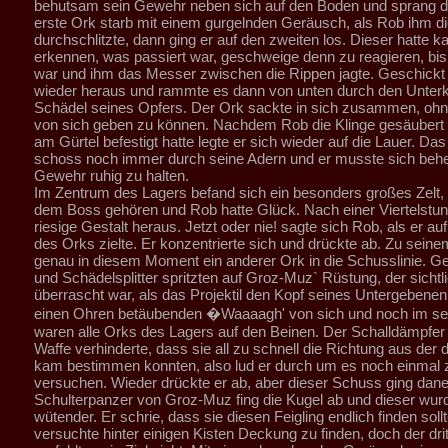
behutsam sein Gewehr neben sich auf den Boden und sprang d
erste Ork starb mit einem gurgelnden Geräusch, als Rob ihm di
durchschlitzte, dann ging er auf den zweiten los. Dieser hatte k
erkennen, was passiert war, geschweige denn zu reagieren, bis
war und ihm das Messer zwischen die Rippen jagte. Geschickt 
wieder heraus und rammte es dann von unten durch den Unterki
Schädel seines Opfers. Der Ork sackte in sich zusammen, ohn
von sich geben zu können. Nachdem Rob die Klinge gesäubert
am Gürtel befestigt hatte legte er sich wieder auf die Lauer. Das
schoss noch immer durch seine Adern und er musste sich behe
Gewehr ruhig zu halten.
Im Zentrum des Lagers befand sich ein besonders großes Zelt,
dem Boss gehören und Rob hatte Glück. Nach einer Viertelstu
riesige Gestalt heraus. Jetzt oder nie! sagte sich Rob, als er a
des Orks zielte. Er konzentrierte sich und drückte ab. Zu seine
genau in diesem Moment ein anderer Ork in die Schusslinie. 
und Schädelsplitter spritzten auf Groz-Muz` Rüstung, der sichtl
überrascht war, als das Projektil den Kopf seines Untergebenen 
einen Ohren betäubenden �Waaaagh' von sich und noch im s
waren alle Orks des Lagers auf den Beinen. Der Schalldämpfe
Waffe verhinderte, dass sie all zu schnell die Richtung aus der
kam bestimmen konnten, also lud er durch um es noch einmal 
versuchen. Wieder drückte er ab, aber dieser Schuss ging dan
Schulterpanzer von Groz-Muz fing die Kugel ab und dieser wu
wütender. Er schrie, dass sie diesen Feigling endlich finden soll
versuchte hinter einigen Kisten Deckung zu finden, doch der dr