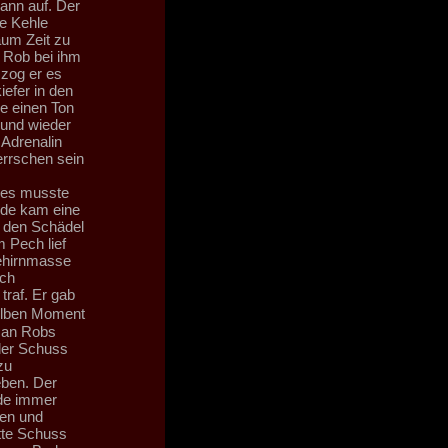
ann auf. Der
e Kehle
aum Zeit zu
 Rob bei ihm
zog er es
efer in den
e einen Ton
 und wieder
 Adrenalin
rrschen sein
 es musste
nde kam eine
uf den Schädel
m Pech lief
Gehirnmasse
ich
traf. Er gab
elben Moment
r an Robs
 der Schuss
zu
eben. Der
rde immer
ten und
itte Schuss