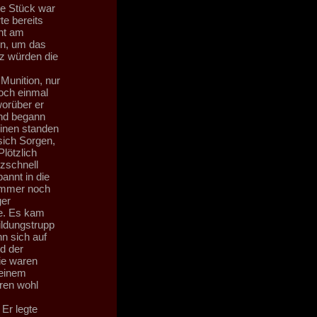
te Stück war
te bereits
cht am
in, um das
z würden die
Munition, nur
och einmal
worüber er
und begann
inen standen
sich Sorgen,
lötzlich
tzschnell
annt in die
 immer noch
ger
e. Es kam
ildungstrupp
nn sich auf
d der
ie waren
seinem
ren wohl
 Er legte