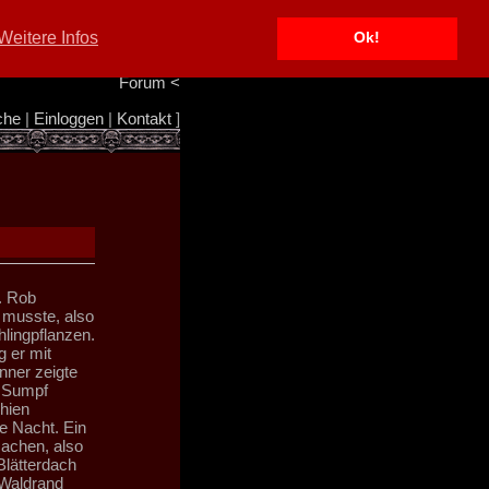
Portal
<
Weitere Infos
Ok!
Info/Impressum
<
Team
<
Forum
<
che
|
Einloggen
|
Kontakt
]
. Rob
 musste, also
hlingpflanzen.
g er mit
nner zeigte
r Sumpf
hien
re Nacht. Ein
achen, also
Blätterdach
 Waldrand