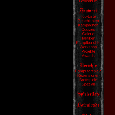
Lexicanum
Top-Liste
Geschichten
Kampagnen
Codizes
Galerie
Taktiken
Kampfberichte
Workshop
Projekte
Awards
Computerspiele
Rezensionen
Brettspiele
Spezial!