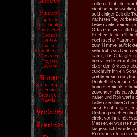
Lexicanum
entfernt. Dahinter wür
nicht so beschwerlich, 
seid einiger Zeit die 
nächsten Tag vorbereit
Top-Liste
Leben vieler seiner B
Geschichten
Orks eine wesentlich g
Kampagnen
Er checkte sein Schar
Codizes
noch sechs Patronen. 
Galerie
zum Himmel aufblickte
Taktiken
sehr froh war. Dann se
Kampfberichte
damit, das Orklager z
Workshop
kreuz und quer auf dem
Projekte
ob er den Orkboss übe
Awards
durchfuhr ihn ein Scha
drehte er sich um, konn
Dunkelheit vor sich. 
Computerspiele
konnte er nichts erken
Rezensionen
zuwenden, als da wie
Brettspiele
näher und Rob warf sic
Spezial!
hatten sie diese Situa
diese Erfahrungen, er 
Umhang machten ihn fa
direkt vor ihm, höchst
Messer, er wusste nun
losgeschickt worden, 
Rob war sich nun siche