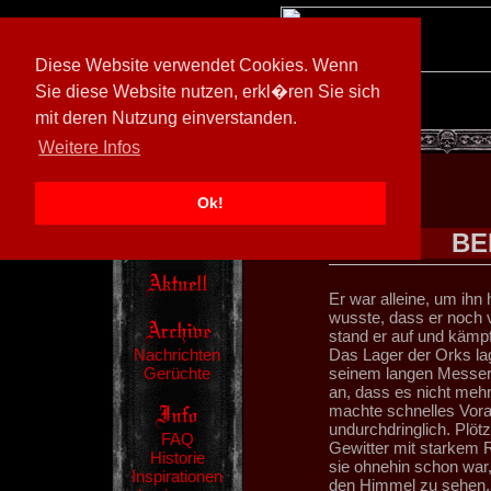
Diese Website verwendet Cookies. Wenn
Sie diese Website nutzen, erkl�ren Sie sich
mit deren Nutzung einverstanden.
[
594026/M3
]
Weitere Infos
Ok!
BE
Er war alleine, um ihn
wusste, dass er noch 
stand er auf und kämpf
Nachrichten
Das Lager der Orks lag
Gerüchte
seinem langen Messer 
an, dass es nicht mehr
machte schnelles Vor
undurchdringlich. Plötz
FAQ
Gewitter mit starkem
Historie
sie ohnehin schon war,
Inspirationen
den Himmel zu sehen. 