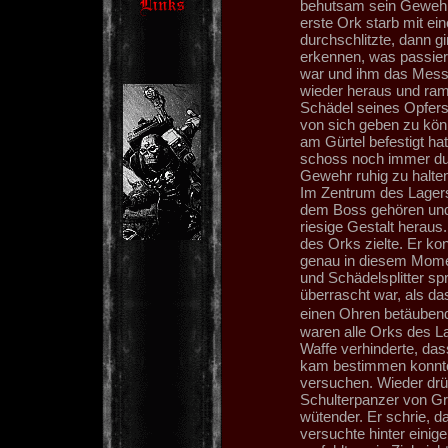
behutsam sein Gewehr 
erste Ork starb mit e
durchschlitzte, dann gi
erkennen, was passier
war und ihm das Messe
wieder heraus und ram
Schädel seines Opfers
von sich geben zu kön
am Gürtel befestigt hat
schoss noch immer dur
Gewehr ruhig zu halten
Im Zentrum des Lagers
dem Boss gehören und 
riesige Gestalt heraus.
des Orks zielte. Er ko
genau in diesem Momen
und Schädelsplitter sp
überrascht war, als da
einen Ohren betäuben
waren alle Orks des L
Waffe verhinderte, das
kam bestimmen konnten
versuchen. Wieder drü
Schulterpanzer von Gr
wütender. Er schrie, da
versuchte hinter einig