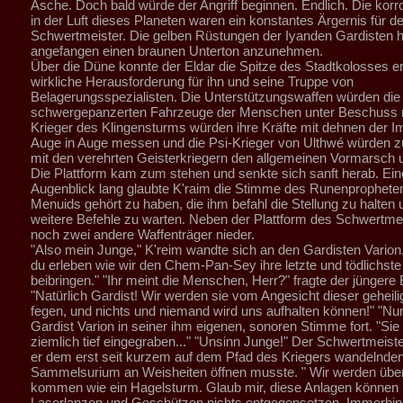
Asche. Doch bald würde der Angriff beginnen. Endlich. Die kor
in der Luft dieses Planeten waren ein konstantes Ärgernis für d
Schwertmeister. Die gelben Rüstungen der Iyanden Gardisten 
angefangen einen braunen Unterton anzunehmen.
Über die Düne konnte der Eldar die Spitze des Stadtkolosses er
wirkliche Herausforderung für ihn und seine Truppe von
Belagerungsspezialisten. Die Unterstützungswaffen würden die
schwergepanzerten Fahrzeuge der Menschen unter Beschuss 
Krieger des Klingensturms würden ihre Kräfte mit dehnen der I
Auge in Auge messen und die Psi-Krieger von Ulthwé würden
mit den verehrten Geisterkriegern den allgemeinen Vormarsch u
Die Plattform kam zum stehen und senkte sich sanft herab. Ei
Augenblick lang glaubte K'raim die Stimme des Runenpropheten
Menuids gehört zu haben, die ihm befahl die Stellung zu halten 
weitere Befehle zu warten. Neben der Plattform des Schwertme
noch zwei andere Waffenträger nieder.
"Also mein Junge," K'reim wandte sich an den Gardisten Varion. 
du erleben wie wir den Chem-Pan-Sey ihre letzte und tödlichste
beibringen." "Ihr meint die Menschen, Herr?" fragte der jüngere 
"Natürlich Gardist! Wir werden sie vom Angesicht dieser geheili
fegen, und nichts und niemand wird uns aufhalten können!" "Nun.
Gardist Varion in seiner ihm eigenen, sonoren Stimme fort. "Sie
ziemlich tief eingegraben..." "Unsinn Junge!" Der Schwertmeiste
er dem erst seit kurzem auf dem Pfad des Kriegers wandelnden
Sammelsurium an Weisheiten öffnen musste. " Wir werden über
kommen wie ein Hagelsturm. Glaub mir, diese Anlagen können
Laserlanzen und Geschützen nichts entgegensetzen. Immerhin