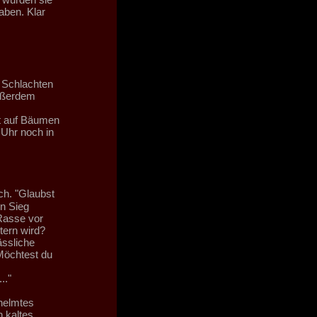
aben. Klar
e Schlachten
Außerdem
ht auf Bäumen
 Uhr noch in
ch. "Glaubst
n Sieg
 Rasse vor
tern wird?
ässliche
 Möchtest du
.."
ehelmtes
 kaltes