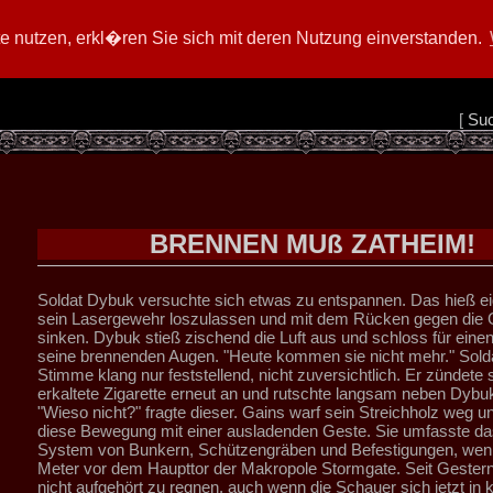
 nutzen, erkl�ren Sie sich mit deren Nutzung einverstanden.
[
Su
BRENNEN MUß ZATHEIM!
Soldat Dybuk versuchte sich etwas zu entspannen. Das hieß eig
sein Lasergewehr loszulassen und mit dem Rücken gegen die
sinken. Dybuk stieß zischend die Luft aus und schloss für ein
seine brennenden Augen. "Heute kommen sie nicht mehr." Sold
Stimme klang nur feststellend, nicht zuversichtlich. Er zündete 
erkaltete Zigarette erneut an und rutschte langsam neben Dybu
"Wieso nicht?" fragte dieser. Gains warf sein Streichholz weg 
diese Bewegung mit einer ausladenden Geste. Sie umfasste d
System von Bunkern, Schützengräben und Befestigungen, weni
Meter vor dem Haupttor der Makropole Stormgate. Seit Gestern 
nicht aufgehört zu regnen, auch wenn die Schauer sich jetzt in k