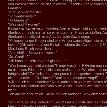
von Wesen erdacht, die das taktische Geschick von Melonen h
Gardist?"
"Klar Schwertmeister."
"Schwertmeister?"
"Ja Gardist?"
"Was sind Melonen?"
K'raim war kalt erwischt worden. Aber er hatte nicht schon viel
überlebt um sich jetzt an so einer dummen Frage zu stoßen. 
überkam ihn plötzlich eine Art väterliche Zuwendung.
"Melonen, junger Krieger sind eine Art von...nun Vögeln die nic
leben." (Wir sehen das der Einfallsreichtum des Autors um 7.30
Morpheus Reich verweilte.)
"Also ehrlich Schwertmeister..."
"Ja, Gardist?"
"Ich kann es nicht so ganz glauben..."
"Was kannst du nicht glauben?!" unterbrach ihn K�raim unwirs
du nicht das Eliatan Menuids alles umfassende Weisheit uns de
bringen wird? Zweifelst du an der puren Überlegenheit unserer
diesen primitiven Grobianen? Denkst du das unser Angriff schei
Willst du nicht aus nächster Nähe dabei sein wenn wir dieses h
Gebilde aus Schrott und Stahl vom Antlitz unserer Welt tilgen?
nicht..."
"Ich dachte eher an die Sache mit den Melonen Schwertmeister.
"Ach ja? Das ist ja lächerlich" Soldat Gains grinste über sein b
Gesicht. Um etwas mehr Zuversicht hineinzulegen würgte er ein