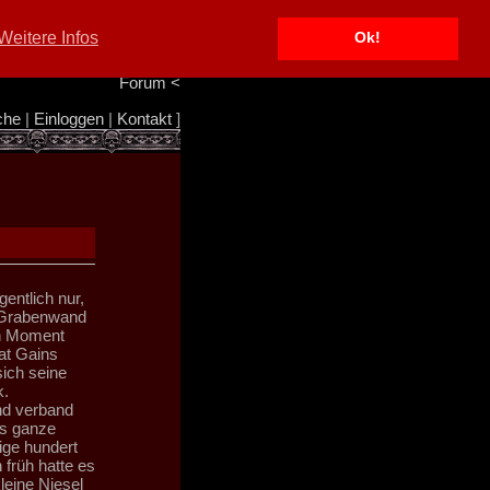
Portal
<
Weitere Infos
Ok!
Info/Impressum
<
Team
<
Forum
<
che
|
Einloggen
|
Kontakt
]
entlich nur,
 Grabenwand
en Moment
at Gains
sich seine
k.
und verband
as ganze
ge hundert
früh hatte es
leine Niesel