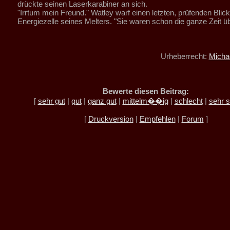
drückte seinen Laserkarabiner an sich.
"Irrtum mein Freund." Watley warf einen letzten, prüfenden Blick
Energiezelle seines Melters. "Sie waren schon die ganze Zeit üb
Urheberrecht:
Micha
Bewerte diesen Beitrag:
[
sehr gut
|
gut
|
ganz gut
|
mittelm��ig
|
schlecht
|
sehr s
[
Druckversion
|
Empfehlen
|
Forum
]