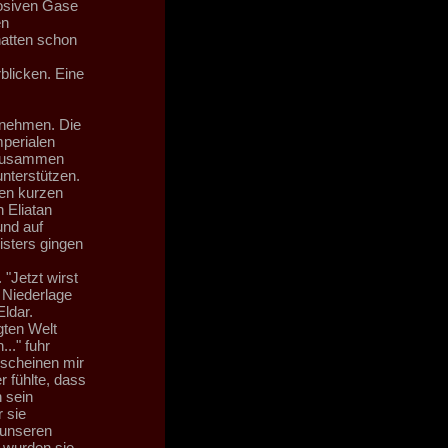
rosiven Gase
en
hatten schon
blicken. Eine
nehmen. Die
mperialen
 zusammen
nterstützen.
nen kurzen
 Eliatan
und auf
isters gingen
"Jetzt wirst
 Niederlage
Eldar.
gten Welt
.." fuhr
 scheinen mir
r fühlte, dass
 sein
 sie
 unseren
 wurden sie