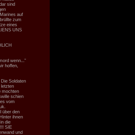
ar sind
gen
 Marines auf
brüllte zum
ze eines
ALIENS UNS
HLICH
mord wenn..."
r hoffen,
. Die Soldaten
 letzten
e mochten
wille schien
ines vom
uk.
l über den
Hinter ihnen
in die
!! SIE
enwand und