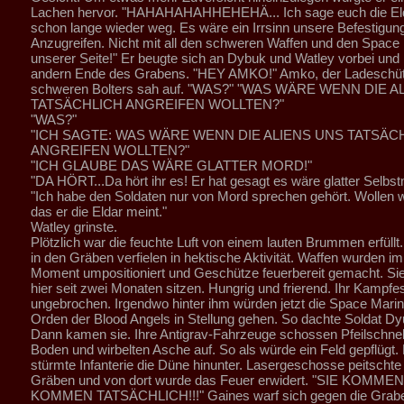
Lachen hervor. "HAHAHAHAHHEHEHÄ... Ich sage euch die Eld
schon lange wieder weg. Es wäre ein Irrsinn unsere Befestigun
Anzugreifen. Nicht mit all den schweren Waffen und den Space
unserer Seite!" Er beugte sich an Dybuk und Watley vorbei und 
andern Ende des Grabens. "HEY AMKO!" Amko, der Ladeschüt
schweren Bolters sah auf. "WAS?" "WAS WÄRE WENN DIE 
TATSÄCHLICH ANGREIFEN WOLLTEN?"
"WAS?"
"ICH SAGTE: WAS WÄRE WENN DIE ALIENS UNS TATSÄC
ANGREIFEN WOLLTEN?"
"ICH GLAUBE DAS WÄRE GLATTER MORD!"
"DA HÖRT...Da hört ihr es! Er hat gesagt es wäre glatter Selbst
"Ich habe den Soldaten nur von Mord sprechen gehört. Wollen wi
das er die Eldar meint."
Watley grinste.
Plötzlich war die feuchte Luft von einem lauten Brummen erfüllt
in den Gräben verfielen in hektische Aktivität. Waffen wurden im
Moment umpositioniert und Geschütze feuerbereit gemacht. Si
hier seit zwei Monaten sitzen. Hungrig und frierend. Ihr Kampfes
ungebrochen. Irgendwo hinter ihm würden jetzt die Space Mar
Orden der Blood Angels in Stellung gehen. So dachte Soldat Dy
Dann kamen sie. Ihre Antigrav-Fahrzeuge schossen Pfeilschnel
Boden und wirbelten Asche auf. So als würde ein Feld gepflügt. 
stürmte Infanterie die Düne hinunter. Lasergeschosse peitschte 
Gräben und von dort wurde das Feuer erwidert. "SIE KOMMEN!
KOMMEN TATSÄCHLICH!!!" Gaines warf sich gegen die Grab