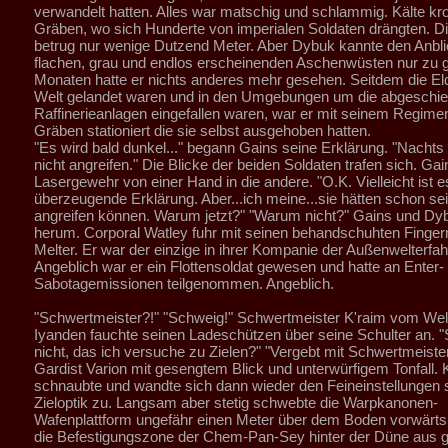
verwandelt hatten. Alles war matschig und schlammig. Kälte kr
Gräben, wo sich Hunderte von imperialen Soldaten drängten. Di
betrug nur wenige Dutzend Meter. Aber Dybuk kannte den Anbli
flachen, grau und endlos erscheinenden Aschenwüsten nur zu gu
Monaten hatte er nichts anderes mehr gesehen. Seitdem die Elda
Welt gelandet waren und in den Umgebungen um die abgeschi
Raffinerieanlagen eingefallen waren, war er mit seinem Regimen
Gräben stationiert die sie selbst ausgehoben hatten.
"Es wird bald dunkel..." begann Gains seine Erklärung. "Nachts
nicht angreifen." Die Blicke der beiden Soldaten trafen sich. Gai
Lasergewehr von einer Hand in die andere. "O.K. Vielleicht ist e
überzeugende Erklärung. Aber...ich meine...sie hätten schon se
angreifen können. Warum jetzt?" "Warum nicht?" Gains und Dy
herum. Corporal Watley fuhr mit seinen behandschuhten Finger
Melter. Er war der einzige in ihrer Kompanie der Außenwelterfah
Angeblich war er ein Flottensoldat gewesen und hatte an Enter-
Sabotagemissionen teilgenommen. Angeblich.
"Schwertmeister?!" "Schweig!" Schwertmeister K'raim vom Welt
Iyanden fauchte seinen Ladeschützen über seine Schulter an. "
nicht, das ich versuche zu Zielen?" "Vergebt mit Schwertmeister
Gardist Varion mit gesengtem Blick und unterwürfigem Tonfall. 
schnaubte und wandte sich dann wieder den Feineinstellungen 
Zieloptik zu. Langsam aber stetig schwebte die Warpkanonen-
Wafenplattform ungefähr einen Meter über dem Boden vorwärts
die Befestigungszone der Chem-Pan-Sey hinter der Düne aus g