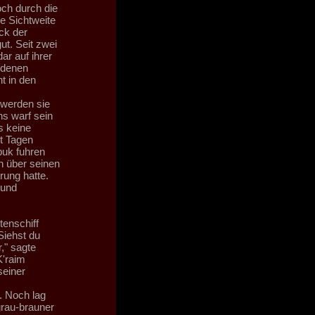
och durch die
e Sichtweite
ck der
t. Seit zwei
r auf ihrer
edenen
t in den
 werden sie
ns warf sein
s keine
it Tagen
buk fuhren
n über seinen
rung hatte.
 und
enschiff
Siehst du
," sagte
K'raim
seiner
. Noch lag
rau-brauner