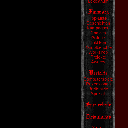
Lexicanum
Top-Liste
Geschichten
Kampagnen
Codizes
Galerie
Taktiken
Kampfberichte
Workshop
Projekte
Awards
Computerspiele
Rezensionen
Brettspiele
Spezial!