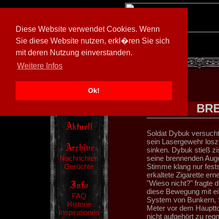
Diese Website verwendet Cookies. Wenn
Sie diese Website nutzen, erkl�ren Sie sich
mit deren Nutzung einverstanden.
[
600026/M3
]
Weitere Infos
Ok!
BRE
Soldat Dybuk versuchte
sein Lasergewehr los
sinken. Dybuk stieß z
Nachrichten
seine brennenden Auge
Gerüchte
Stimme klang nur festst
erkaltete Zigarette er
"Wieso nicht?" fragte 
diese Bewegung mit ei
FAQ
System von Bunkern, 
Historie
Meter vor dem Hauptto
Inspirationen
nicht aufgehört zu regn