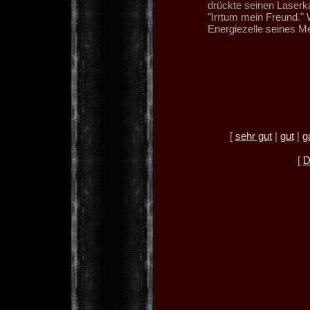
drückte seinen Laserka
"Irrtum mein Freund." W
Energiezelle seines Me
[
sehr gut
|
gut
|
g
[
D