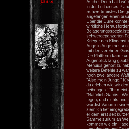
Asche. Doch bald würde
in der Luft dieses Pla
Schwertmeister. Die g
angefangen einen bra
Über die Düne konnte d
wirkliche Herausforder
Belagerungsspezialist
schwergepanzerten Fa
Krieger des Klingenstu
Auge in Auge messen 
mit den verehrten Gei
Die Plattform kam zum
Augenblick lang glaub
Menuids gehört zu habe
weitere Befehle zu wa
noch zwei andere Waffe
"Also mein Junge," K'r
du erleben wie wir den
beibringen." "Ihr meint
"Natürlich Gardist! Wi
fegen, und nichts und 
Gardist Varion in sein
ziemlich tief eingegra
er dem erst seit kurz
Sammelsurium an Weish
kommen wie ein Hagels
Laserlanzen und Gesc