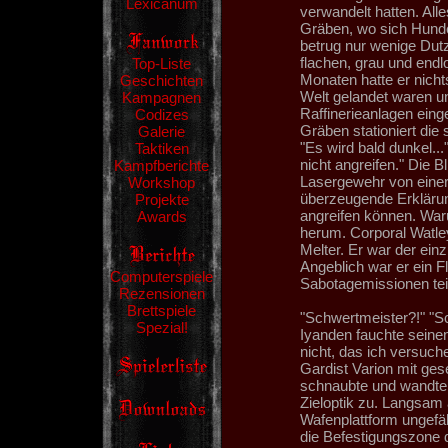
Lexicanum
verwandelt hatten. All
Gräben, wo sich Hunde
betrug nur wenige Dut
flachen, grau und end
Top-Liste
Monaten hatte er nicht
Geschichten
Welt gelandet waren 
Kampagnen
Raffinerieanlagen eing
Codizes
Gräben stationiert die
Galerie
"Es wird bald dunkel..
Taktiken
nicht angreifen." Die B
Kampfberichte
Lasergewehr von einer H
Workshop
überzeugende Erklärung
Projekte
angreifen können. War
Awards
herum. Corporal Watle
Melter. Er war der ein
Angeblich war er ein F
Computerspiele
Sabotagemissionen te
Rezensionen
Brettspiele
"Schwertmeister?!" "S
Spezial!
Iyanden fauchte seinen
nicht, das ich versuch
Gardist Varion mit ges
schnaubte und wandte 
Zieloptik zu. Langsam
Wafenplattform ungefä
die Befestigungszone 