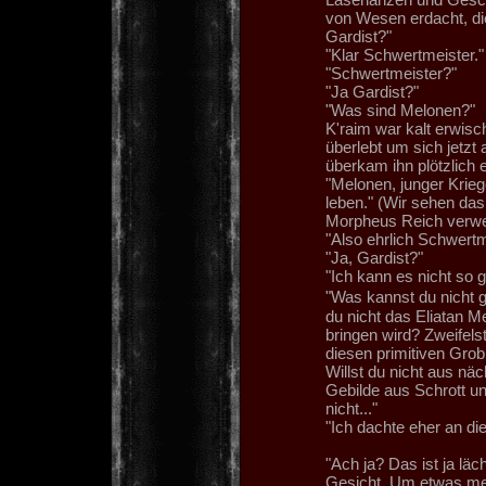
von Wesen erdacht, di
Gardist?"
"Klar Schwertmeister."
"Schwertmeister?"
"Ja Gardist?"
"Was sind Melonen?"
K'raim war kalt erwisc
überlebt um sich jetz
überkam ihn plötzlich 
"Melonen, junger Krieg
leben." (Wir sehen das
Morpheus Reich verwei
"Also ehrlich Schwertme
"Ja, Gardist?"
"Ich kann es nicht so g
"Was kannst du nicht 
du nicht das Eliatan 
bringen wird? Zweifels
diesen primitiven Grob
Willst du nicht aus nä
Gebilde aus Schrott un
nicht..."
"Ich dachte eher an di
"Ach ja? Das ist ja läc
Gesicht. Um etwas meh