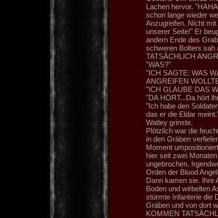
Lachen hervor. "HAHA
schon lange wieder we
Anzugreifen. Nicht mi
unserer Seite!" Er beu
andern Ende des Grab
schweren Bolters s
TATSÄCHLICH ANGR
"WAS?"
"ICH SAGTE: WAS W
ANGREIFEN WOLLTE
"ICH GLAUBE DAS 
"DA HÖRT...Da hört ihr
"Ich habe den Soldaten
das er die Eldar meint.
Watley grinste.
Plötzlich war die feuc
in den Gräben verfielen
Moment umpositioniert
hier seit zwei Monaten
ungebrochen. Irgendwo
Orden der Blood Angels
Dann kamen sie. Ihre 
Boden und wirbelten As
stürmte Infanterie die
Gräben und von dort 
KOMMEN TATSÄCHLICH!