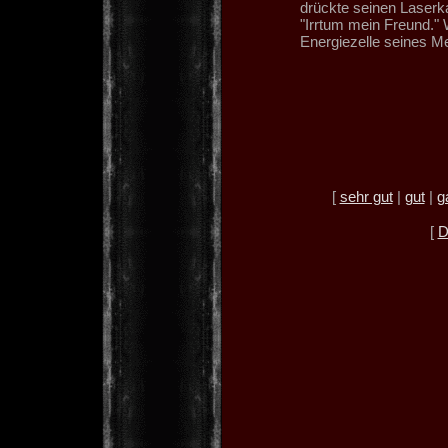
drückte seinen Laserka
"Irrtum mein Freund." W
Energiezelle seines Me
[
sehr gut
|
gut
|
g
[
D