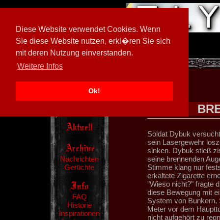
Diese Website verwendet Cookies. Wenn
Sie diese Website nutzen, erkl�ren Sie sich
mit deren Nutzung einverstanden.
[
597026/M3
]
Weitere Infos
Ok!
BRE
Soldat Dybuk versuchte
sein Lasergewehr los
sinken. Dybuk stieß z
Nachrichten
seine brennenden Auge
Gerüchte
Stimme klang nur festst
erkaltete Zigarette er
"Wieso nicht?" fragte 
diese Bewegung mit ei
FAQ
System von Bunkern, 
Historie
Meter vor dem Hauptto
Inspirationen
nicht aufgehört zu regn