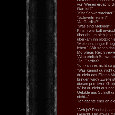
von Wesen erdacht, di
Gardist?"
"Klar Schwertmeister."
"Schwertmeister?"
"Ja Gardist?"
"Was sind Melonen?"
K'raim war kalt erwisc
überlebt um sich jetz
überkam ihn plötzlich 
"Melonen, junger Krieg
leben." (Wir sehen das
Morpheus Reich verwei
"Also ehrlich Schwertme
"Ja, Gardist?"
"Ich kann es nicht so g
"Was kannst du nicht 
du nicht das Eliatan 
bringen wird? Zweifels
diesen primitiven Grob
Willst du nicht aus nä
Gebilde aus Schrott un
nicht..."
"Ich dachte eher an di
"Ach ja? Das ist ja läc
Gesicht. Um etwas meh