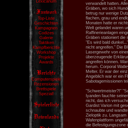
Lexicanum
verwandelt hatten. All
Gräben, wo sich Hunde
betrug nur wenige Dut
flachen, grau und end
Top-Liste
Monaten hatte er nicht
Geschichten
Welt gelandet waren 
Kampagnen
Raffinerieanlagen eing
Codizes
Gräben stationiert die
Galerie
"Es wird bald dunkel..
Taktiken
nicht angreifen." Die B
Kampfberichte
Lasergewehr von einer H
Workshop
überzeugende Erklärung
Projekte
angreifen können. War
Awards
herum. Corporal Watle
Melter. Er war der ein
Angeblich war er ein F
Computerspiele
Sabotagemissionen te
Rezensionen
Brettspiele
"Schwertmeister?!" "S
Spezial!
Iyanden fauchte seinen
nicht, das ich versuch
Gardist Varion mit ges
schnaubte und wandte 
Zieloptik zu. Langsam
Wafenplattform ungefä
die Befestigungszone 