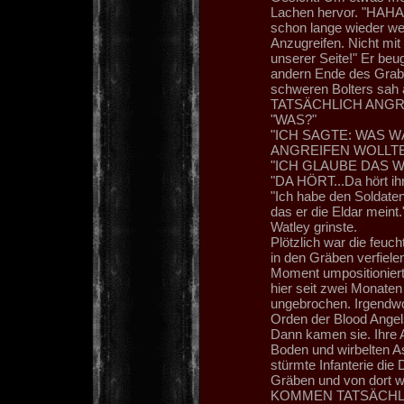
Lachen hervor. "HAHA
schon lange wieder we
Anzugreifen. Nicht mi
unserer Seite!" Er beu
andern Ende des Grab
schweren Bolters s
TATSÄCHLICH ANGR
"WAS?"
"ICH SAGTE: WAS W
ANGREIFEN WOLLTE
"ICH GLAUBE DAS 
"DA HÖRT...Da hört ihr
"Ich habe den Soldaten
das er die Eldar meint.
Watley grinste.
Plötzlich war die feuc
in den Gräben verfielen
Moment umpositioniert
hier seit zwei Monaten
ungebrochen. Irgendwo
Orden der Blood Angels
Dann kamen sie. Ihre 
Boden und wirbelten As
stürmte Infanterie die
Gräben und von dort 
KOMMEN TATSÄCHLICH!