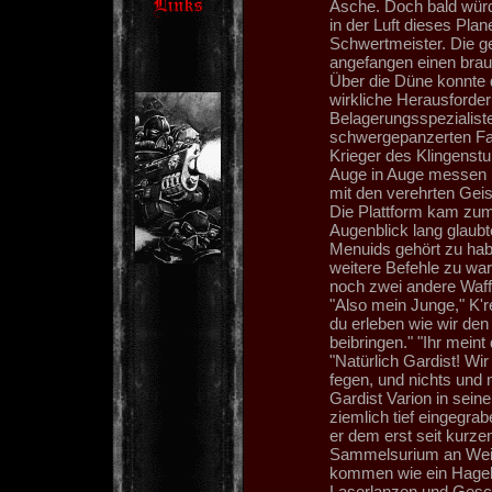
Asche. Doch bald würde
in der Luft dieses Pla
Schwertmeister. Die g
angefangen einen bra
Über die Düne konnte d
wirkliche Herausforder
Belagerungsspezialist
schwergepanzerten Fa
Krieger des Klingenstu
Auge in Auge messen 
mit den verehrten Gei
Die Plattform kam zum
Augenblick lang glaub
Menuids gehört zu habe
weitere Befehle zu wa
noch zwei andere Waffe
"Also mein Junge," K'r
du erleben wie wir den
beibringen." "Ihr meint
"Natürlich Gardist! Wi
fegen, und nichts und 
Gardist Varion in sein
ziemlich tief eingegra
er dem erst seit kurz
Sammelsurium an Weish
kommen wie ein Hagels
Laserlanzen und Gesc