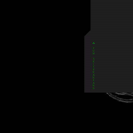
Z
U
M
S
E
I
T
E
N
A
N
F
A
N
G