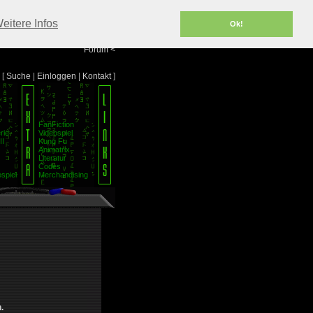
Portal
<
eitere Infos
Ok!
Info/Impressum
<
Team
<
Forum
<
[
Suche
|
Einloggen
|
Kontakt
]
FanFiction
rie
Videospiel
II
Kung Fu
Animatrix
Literatur
Codes
spiel
Merchandising
.