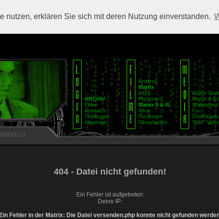
 nutzen, erklären Sie sich mit deren Nutzung einverstanden.
W
Analyse
Matrix
Infos
Matrix Gale
ARCHIV
Personen
Matrix II & I
Filme
Matrix II & III
Wallpapers
Animatrix
Infos
Fun
Videospiel
Personen
Downloads
Allgemein
Filmarbeiten
"EtM" Video
010011111
404 - Datei nicht gefunden!
Ein Fehler ist aufgetreten:
Deine IP:
Ein Fehler in der Matrix: Die Datei versenden.php konnte nicht gefunden werden