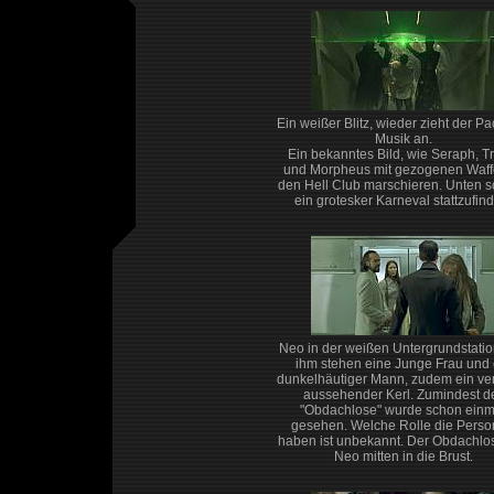
Ein weißer Blitz, wieder zieht der P
Musik an.
Ein bekanntes Bild, wie Seraph, Tr
und Morpheus mit gezogenen Waff
den Hell Club marschieren. Unten s
ein grotesker Karneval stattzufin
Neo in der weißen Untergrundstatio
ihm stehen eine Junge Frau und 
dunkelhäutiger Mann, zudem ein ve
aussehender Kerl. Zumindest d
"Obdachlose" wurde schon einm
gesehen. Welche Rolle die Pers
haben ist unbekannt. Der Obdachlose 
Neo mitten in die Brust.