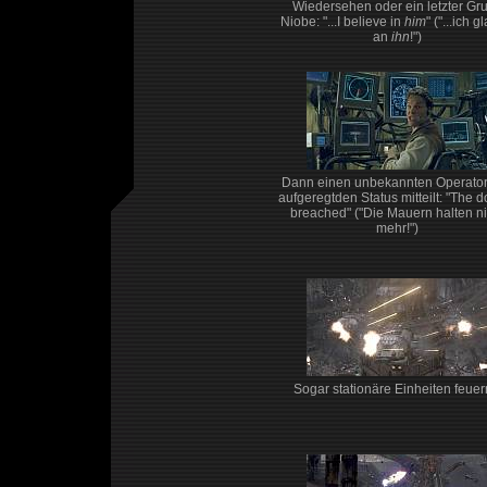
Wiedersehen oder ein letzter Gr
Niobe: "...I believe in
him
" ("...ich 
an
ihn
!")
Dann einen unbekannten Operator
aufgeregtden Status mitteilt: "The d
breached" ("Die Mauern halten ni
mehr!")
Sogar stationäre Einheiten feuern