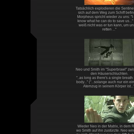
Tatsächlich explodieren die Sentinel
sich auf dem Weg zum Schiff befin
Morpheus spricht wieder zu uns: "I 
know what he can do to save us..." 
weiß nicht was er tun kann, um un
retten ..."
Neo und Smith im "Superbrawl" zw
den Häuserschluchten.
"..as long as there's a single breath 
body..." ("...solange auch nur ein ei
Atemzug in seinem Körper ist...
Wieder Neo in der Matrix, in dem
wo Smith auf ihn zustürzte. Neo win