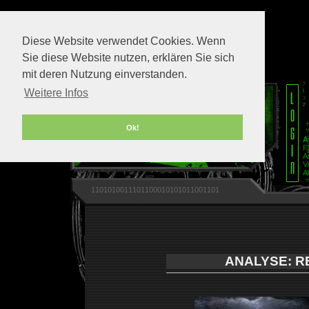
Diese Website verwendet Cookies. Wenn
Sie diese Website nutzen, erklären Sie sich
mit deren Nutzung einverstanden.
Weitere Infos
Ok!
A
F
A
V
A
1101010011101100010101011001101
ANALYSE: R