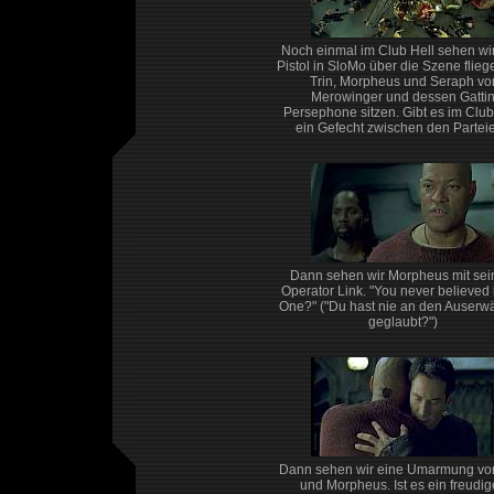
Noch einmal im Club Hell sehen wi
Pistol in SloMo über die Szene flieg
Trin, Morpheus und Seraph vo
Merowinger und dessen Gatti
Persephone sitzen. Gibt es im Club
ein Gefecht zwischen den Partei
Dann sehen wir Morpheus mit se
Operator Link. "You never believed 
One?" ("Du hast nie an den Auserw
geglaubt?")
Dann sehen wir eine Umarmung vo
und Morpheus. Ist es ein freudig