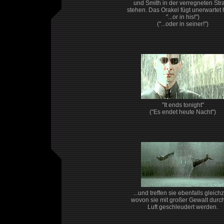
und Smith in der verregneten Str
stehen. Das Orakel fügt unerwartet 
"...or in his!")
("...oder in seiner!")
"It ends tonight"
("Es endet heute Nacht")
...und treffen sie ebenfalls gleichz
wovon sie mit großer Gewalt durch
Luft geschleudert werden.