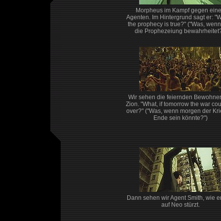
Morpheus im Kampf gegen ein
Agenten. Im Hintergrund sagt er: "W
the prophecy is true?" ("Was, wenn
die Prophezeiung bewahrheitet?
Wir sehen die feiernden Bewohner
Zion. "What, if tomorrow the war co
over?" ("Was, wenn morgen der Kri
Ende sein könnte?")
Dann sehen wir Agent Smith, wie er
auf Neo stürzt.