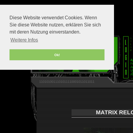
Diese Website verwendet Cookies. Wenn
Sie diese Website nutzen, erklären Sie sich
mit deren Nutzung einverstanden.
Weitere Infos
Ok!
A
F
A
V
A
1101010011101011110001011011011
MATRIX REL