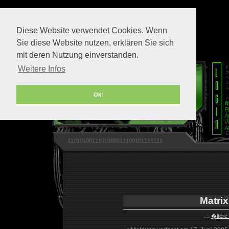
Diese Website verwendet Cookies. Wenn
Sie diese Website nutzen, erklären Sie sich
mit deren Nutzung einverstanden.
Weitere Infos
Ok!
A
F
A
V
A
1101010011101000011100101111111
Matrix
..::
�ltere