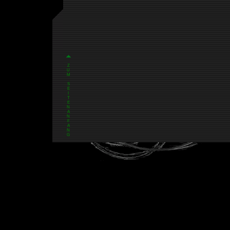
Z
U
M
S
E
I
T
E
N
A
N
F
A
N
G