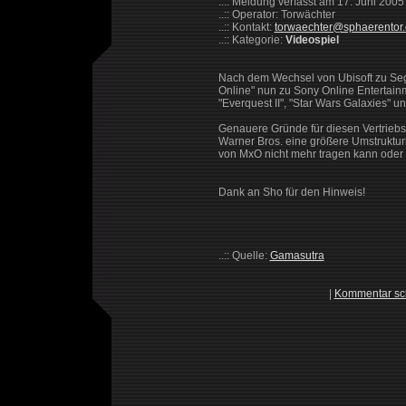
..:: Meldung verfasst am 17. Juni 2005
..:: Operator: Torwächter
..:: Kontakt:
torwaechter@sphaerentor
..:: Kategorie:
Videospiel
Nach dem Wechsel von Ubisoft zu Sega
Online" nun zu Sony Online Entertainm
"Everquest II", "Star Wars Galaxies" 
Genauere Gründe für diesen Vertriebs
Warner Bros. eine größere Umstruktur
von MxO nicht mehr tragen kann oder
Dank an Sho für den Hinweis!
..:: Quelle:
Gamasutra
|
Kommentar sc