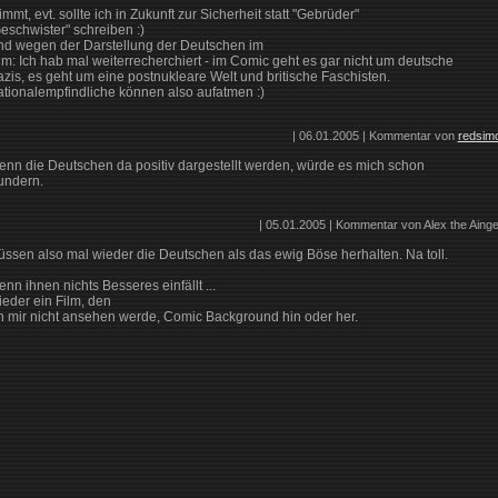
immt, evt. sollte ich in Zukunft zur Sicherheit statt "Gebrüder"
eschwister" schreiben :)
d wegen der Darstellung der Deutschen im
lm: Ich hab mal weiterrecherchiert - im Comic geht es gar nicht um deutsche
zis, es geht um eine postnukleare Welt und britische Faschisten.
tionalempfindliche können also aufatmen :)
| 06.01.2005 | Kommentar von
redsim
nn die Deutschen da positiv dargestellt werden, würde es mich schon
undern.
| 05.01.2005 | Kommentar von Alex the Aingea
ssen also mal wieder die Deutschen als das ewig Böse herhalten. Na toll.
nn ihnen nichts Besseres einfällt ...
eder ein Film, den
h mir nicht ansehen werde, Comic Background hin oder her.