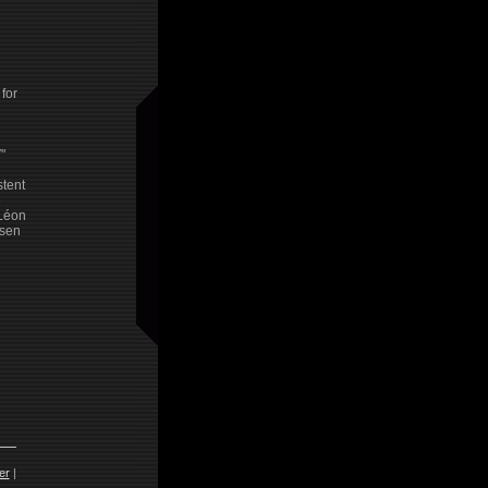
for
"
tent
e
"Léon
esen
er
|