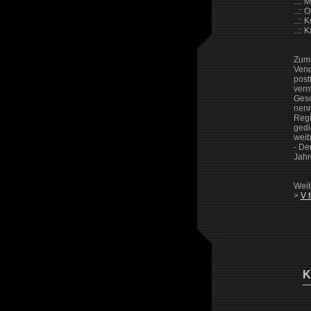
..::
..::
..:: 
..:: 
Zumi
Vend
post
vern
Gesc
nenn
Regi
gedi
weib
- De
Jahr
Weit
>
V 
K