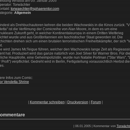
 Meldung verfasst am 05. Januar 2005
 Operator: Torwächter
Kontakt:
torwaechter@sphaerentor.com
Kategorie:
Allgemein
ndest als Drehbuchautoren kehren die beiden Wachowskis in die Kinos zurück. "V 
etta" ist die Verfilmung der Comicreihe von Alan Moore, in dem es um eine
nukleare Zukunft geht, in welcher Kontinentaleuropa in einem Dritten Weltkrieg
ichtet wurde und aus Großbritannien ein faschistischer Staat geworden ist. Die
hichten drehen sich um einen brutalen terroristischen Freiheitskämpfer, der sich "V
t.
e wird James McTeigue führen, welcher den Wachowskis lange Zeit als Regieassis
ent hat. Produziert wird das ganze natürlich von Joel Silver für Warner Bros. Für di
liche Hauptrolle, eine Geheimpolizistin, wurde nun Natalie Portman ("Star Wars", 
r Profi") verpflichtet. Gedreht wird in Berlin, Fertigstellung voraussichtlich Herbst di
es.
ere Infos zum Comic:
for Vendetta Shrine
|
Kommentar schreiben
|
Druckversion
|
Forum
|
ommentare
| 06.01.2005 | Kommentar von
Torwächt