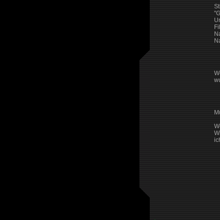
St
"G
Un
Fi
Na
Na
We
w
Mü
We
Wi
ic