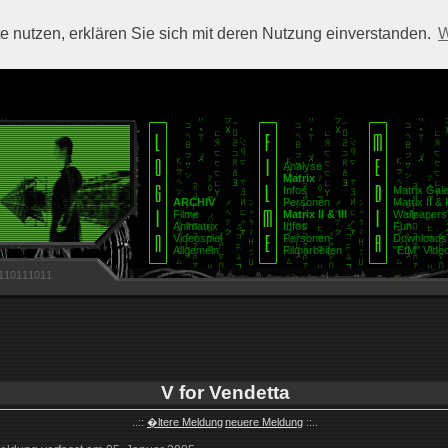
 nutzen, erklären Sie sich mit deren Nutzung einverstanden.
W
Analyse
Matrix
Infos
Matrix Gale
ARCHIV
Personen
Matrix II & I
Filme
Matrix II & III
Wallpapers
Animatrix
Infos
Fun
Videospiel
Personen
Downloads
Allgemein
Filmarbeiten
"EtM" Video
110111011
V for Vendetta
..::
�ltere Meldung
neuere Meldung
::..