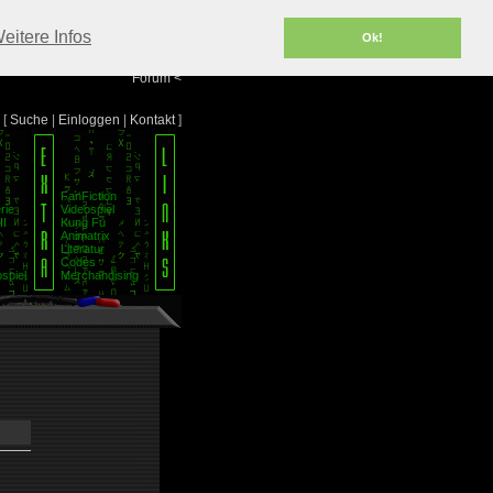
Portal
<
eitere Infos
Ok!
Info/Impressum
<
Team
<
Forum
<
[
Suche
|
Einloggen
|
Kontakt
]
FanFiction
rie
Videospiel
II
Kung Fu
Animatrix
Literatur
Codes
spiel
Merchandising