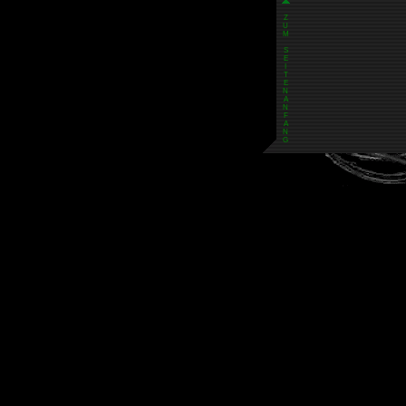
Z
U
M
S
E
I
T
E
N
A
N
F
A
N
G