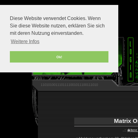
Diese Website verwendet Cookies. Wenn
Sie diese Website nutzen, erklären Sie sich
mit deren Nutzung einverstanden.
Weitere Infos
Ok!
A
F
A
V
A
1101010011101111001011100111010
Matrix O
..::
�ltere