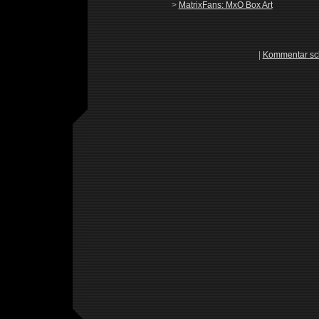
>
MatrixFans: MxO Box Art
|
Kommentar sc