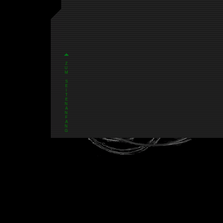
Z
U
M
S
E
I
T
E
N
A
N
F
A
N
G