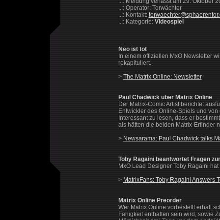
..:: Meldung verfasst am 29. Oktober 
..:: Operator: Torwächter
..:: Kontakt:
torwaechter@sphaerentor
..:: Kategorie:
Videospiel
Neo ist tot
In einem offiziellen MxO Newsletter w
rekapituliert.
>
The Matrix Online: Newsletter
Paul Chadwick über Matrix Online
Der Matrix-Comic Artist berichtet ausfü
Entwickler des Online-Spiels und vo
Interessant zu lesen, dass er bestimm
als hätten die beiden Matrix-Erfinder 
>
Newsarama: Paul Chadwick talks Ma
Toby Ragaini beantwortet Fragen zu
MxO Lead Designer Toby Ragaini hat e
>
MatrixFans: Toby Ragaini Answers 
Matrix Online Preorder
Wer Matrix Online vorbestellt erhält s
Fähigkeit enthalten sein wird, sowie 