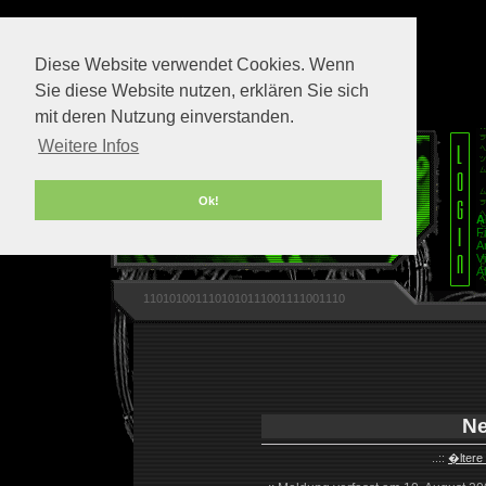
Diese Website verwendet Cookies. Wenn
Sie diese Website nutzen, erklären Sie sich
mit deren Nutzung einverstanden.
Weitere Infos
Ok!
A
F
A
V
A
1101010011101010111001111001110
Ne
..::
�ltere