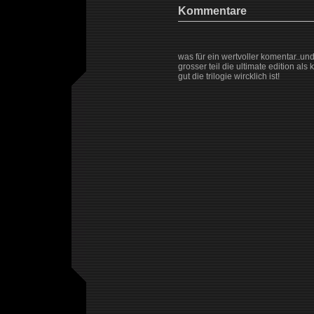
Kommentare
was für ein wertvoller komentar..und
grosser teil die ultimate edition al
gut die trilogie wircklich ist!