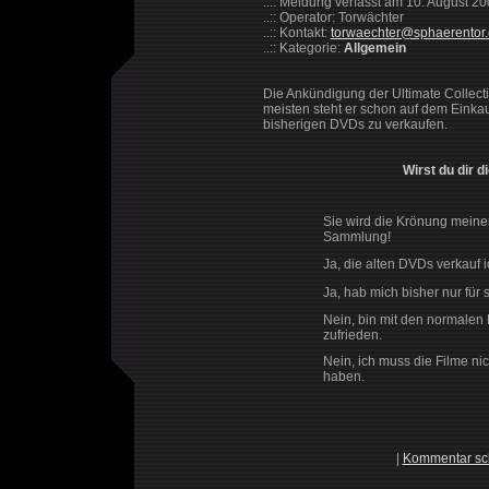
..:: Meldung verfasst am 10. August 2
..:: Operator: Torwächter
..:: Kontakt:
torwaechter@sphaerentor
..:: Kategorie:
Allgemein
Die Ankündigung der Ultimate Collecti
meisten steht er schon auf dem Einkauf
bisherigen DVDs zu verkaufen.
Wirst du dir d
Sie wird die Krönung meine
Sammlung!
Ja, die alten DVDs verkauf 
Ja, hab mich bisher nur für 
Nein, bin mit den normale
zufrieden.
Nein, ich muss die Filme ni
haben.
|
Kommentar sc