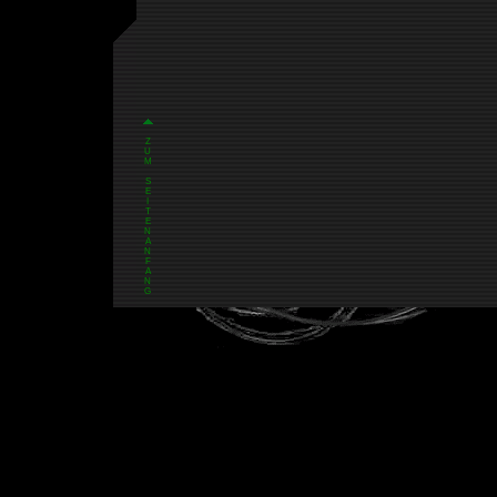
Z
U
M
S
E
I
T
E
N
A
N
F
A
N
G