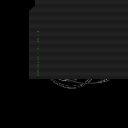
Z
U
M
S
E
I
T
E
N
A
N
F
A
N
G