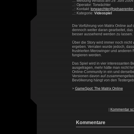
..:: Meldung verfasst am 29. Juni 2004
..:: Operator: Torwächter
..:: Kontakt:
torwaechter@sphaerentor
..:: Kategorie:
Videospiel
Die Vorführung von Matrix Online auf d
dennoch weiter daran gearbeitet, das 
besser aussehend werden zu lassen.
Über die Story wird immer noch nicht v
ergeben. Verraten wurde jedoch, dass
frustrierten Merowinger und anderen 
fungieren werden.
Das Spiel wird in vier interessanten 
ausgetragen, mehr hätte man nicht h
Online-Community in ein und derselb
Versionen davon auf zusammengefass
Bevölkerung hängt von den Testergeb
>
GameSpot: The Matrix Online
|
Kommentar sc
Kommentare