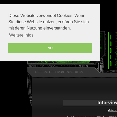
Diese Website verwendet Cookies. Wenn
Sie diese Website nutzen, erklären Sie sich
mit deren Nutzung einverstanden.
Weitere Infos
Ok!
A
F
A
V
A
1101010011101110001100101001100
Intervie
..::
�ltere