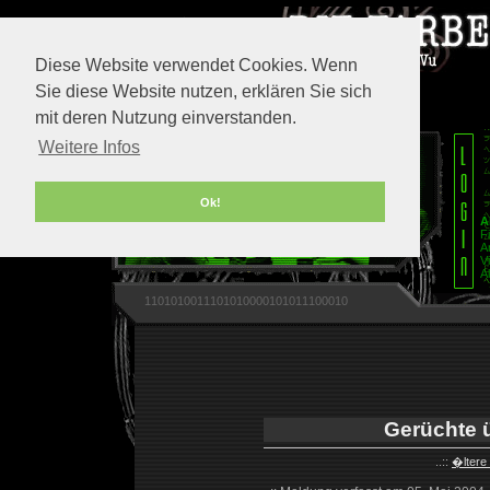
Diese Website verwendet Cookies. Wenn
Sie diese Website nutzen, erklären Sie sich
mit deren Nutzung einverstanden.
Weitere Infos
Ok!
A
F
A
V
A
1101010011101010000101011100010
Gerüchte ü
..::
�ltere