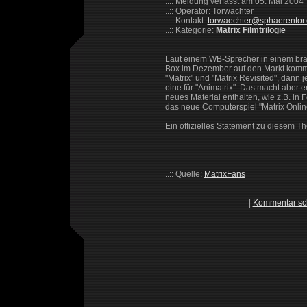
..:: Meldung verfasst am 05. Mai 2004
..:: Operator: Torwächter
..:: Kontakt:
torwaechter@sphaerentor
..:: Kategorie:
Matrix Filmtrilogie
Laut einem WB-Sprecher in einem brasi
Box im Dezember auf den Markt komme
"Matrix" und "Matrix Revisited", dann 
eine für "Animatrix". Das macht aber e
neues Material enthalten, wie z.B. in 
das neue Computerspiel "Matrix Onlin
Ein offizielles Statement zu diesem Th
..:: Quelle:
MatrixFans
|
Kommentar sc