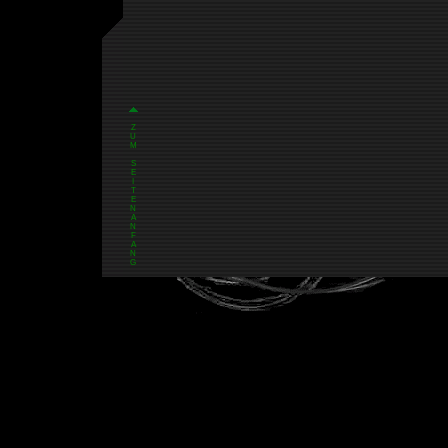
Z
U
M
S
E
I
T
E
N
A
N
F
A
N
G