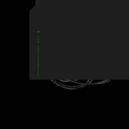
Z
U
M
S
E
I
T
E
N
A
N
F
A
N
G