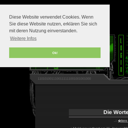
Diese Website verwendet Cookies. Wenn
Sie diese Website nutzen, erklären Sie sich
mit deren Nutzung einverstanden.
Weitere Infos
Ok!
A
F
A
V
A
1101010011100111111001001001000
Die Wort
..::
�ltere