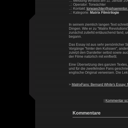
..:: Meldung verfasst am 11. Januar 2
..:: Operator: Torwächter
..:: Kontakt:
torwaechter@sphaerentor
..:: Kategorie:
Matrix Filmtrilogie
In seinem ziemlich langen Text schre
Dingen. Wie er zu "Matrix Revolutions"
zunächst zutiefst entäuschend fand, u
begann.
Das Essay ist aus sehr persönlicher Si
Vorgänge "hinter den Kulissen", ande
zuletzt den Darsteller selbst sowie a
der Filme natürlich mit einfließt.
Eine Übersetzung des ganzen Textes, 
und für die zweifelnden Fans geschrieb
englische Original verweisen. Die Lekt
>
MatrixFans: Bernard White's Essay: 
|
Kommentar sc
Kommentare